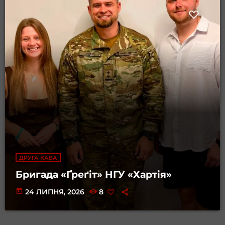
ДРУГА КАВА
Бригада «Ґреґіт» НГУ «Хартія»
today
24 ЛИПНЯ, 2026
8