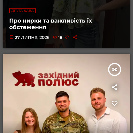
ДРУГА КАВА
Про нирки та важливість їх
обстеження
today
27 ЛИПНЯ, 2026
18
insert_link