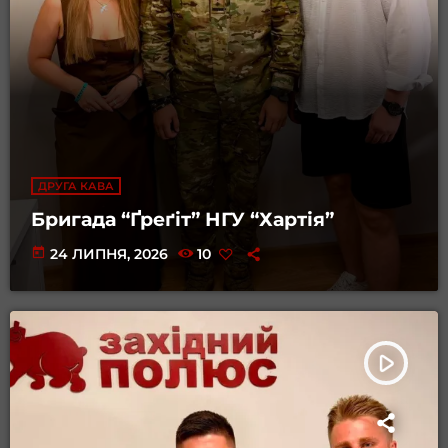
ДРУГА КАВА
Бригада “Ґреґіт” НГУ “Хартія”
today
24 ЛИПНЯ, 2026
10
play_arrow