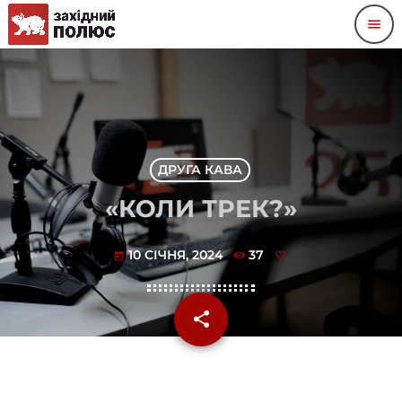
menu
ДРУГА КАВА
«КОЛИ ТРЕК?»
10 СІЧНЯ, 2024
37
today
share
email