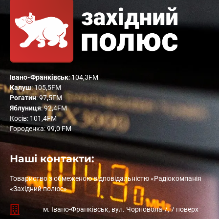
Івано-Франківськ
: 104,3FM
Калуш
: 105,5FM
Рогатин
: 97,5FM
Яблуниця
: 92,4FM
Косів: 101,4FM
Городенка: 99,0 FM
Наші контакти:
Товариство з обмеженою відповідальністю «Радіокомпанія
«Західний полюс»
м. Івано-Франківськ, вул. Чорновола 7, 7 поверх