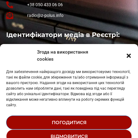
+38 050 433 06 06
radio@z-polus.info
Ідентифікатори медіа в Реєстрі:
Івано-Франківськ
: L11-00661
Згода на використання
Калуш
: L11-01410
cookies
Рогатин
: L11-01801
Яблуниця
: L11-01720
Для забезпечення найкращого досвіду ми використовуємо технології,
Косів: L11-01805
такі як файли cookie, для збереження та/або отримання інформації з
Гарасимів: L11-02274
вашого пристрою. Надання згоди на використання цих технологій
дозволить нам обробляти дані, такі як поведінка під час перегляду
сайту або унікальні ідентифікатори. Відмова від згоди або її
відкликання може негативно вплинути на роботу окремих функцій
сайту.
ПОГОДИТИСЯ
© 1995-2026 РК «ЗАХІДНИЙ ПОЛЮС»
ВІДМОВИТИСЯ