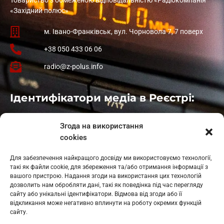
«Західний полюс»
м. Івано-Франківськ, вул. Чорновола 7, 7 поверх
+38 050 433 06 06
radio@z-polus.info
Ідентифікатори медіа в Реєстрі:
Івано-Франківськ
: L11-00661
Згода на використання
Калуш
: L11-01410
cookies
Рогатин
: L11-01801
Яблуниця
: L11-01720
Для забезпечення найкращого досвіду ми використовуємо технології,
Косів: L11-01805
такі як файли cookie, для збереження та/або отримання інформації з
Гарасимів: L11-02274
вашого пристрою. Надання згоди на використання цих технологій
дозволить нам обробляти дані, такі як поведінка під час перегляду
сайту або унікальні ідентифікатори. Відмова від згоди або її
відкликання може негативно вплинути на роботу окремих функцій
сайту.