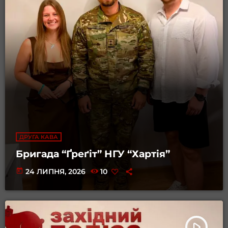
ДРУГА КАВА
Бригада “Ґреґіт” НГУ “Хартія”
today
24 ЛИПНЯ, 2026
10
play_arrow