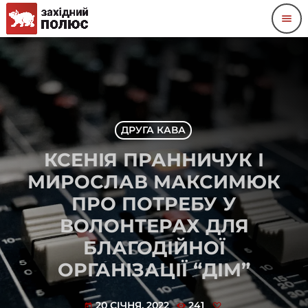
menu
ДРУГА КАВА
КСЕНІЯ ПРАННИЧУК І
МИРОСЛАВ МАКСИМЮК
ПРО ПОТРЕБУ У
ВОЛОНТЕРАХ ДЛЯ
БЛАГОДІЙНОЇ
ОРГАНІЗАЦІЇ “ДІМ”
20 СІЧНЯ, 2022
241
today