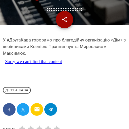
share
email
У #ДругаКава говоримо про благодійну організацію «Дім» з
керівниками Ксенією Праннинчук та Мирославом
Максимюк.
ДРУГА КАВА
email