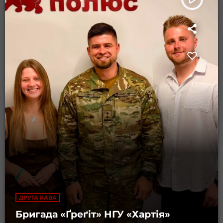
ДРУГА КАВА
Бригада «Ґреґіт» НГУ «Хартія»