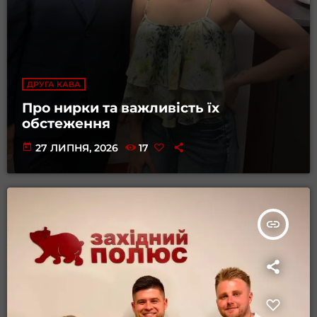
ДРУГА КАВА
Про нирки та важливість їх
обстеження
today
27 ЛИПНЯ, 2026
17
insert_link