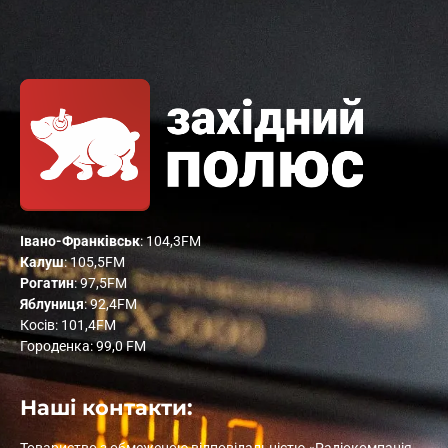
Івано-Франківськ
: 104,3FM
Калуш
: 105,5FM
Рогатин
: 97,5FM
Яблуниця
: 92,4FM
Косів: 101,4FM
Городенка: 99,0 FM
Наші контакти:
Товариство з обмеженою відповідальністю «Радіокомпанія