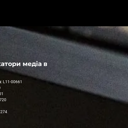
атори медіа в
к
: L11-00661
0
01
1720
2274