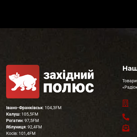
Наш
Товари
«Радіо
Івано-Франківськ
: 104,3FM
Калуш
: 105,5FM
Рогатин
: 97,5FM
Яблуниця
: 92,4FM
Косів: 101,4FM