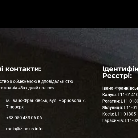
і контакти:
Ідентифік
Реєстрі:
ство з обмеженою відповідальністю
компанія «Західний полюс»
Івано-Франківсь
Калуш
: L11-0141
м. Івано-Франківськ, вул. Чорновола 7,
Рогатин
: L11-018
7 поверх
Яблуниця
: L11-0
Косів: L11-01805
+38 050 433 06 06
Гарасимів: L11-0
radio@z-polus.info