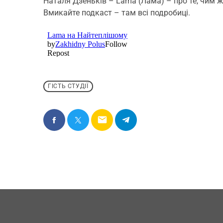
Наталя Дзеньків – Lama (Лама) – про те, чим ж
Вмикайте подкаст – там всі подробиці.
ГІСТЬ СТУДІЇ
email