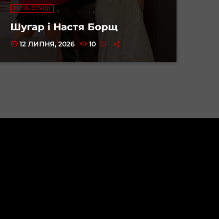
ГІСТЬ СТУДІЇ
Шугар і Настя Борщ
12 ЛИПНЯ, 2026
10
today