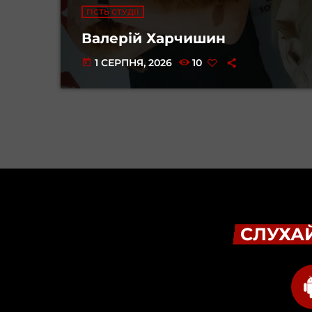
ГІСТЬ СТУДІЇ
Валерій Харчишин
1 СЕРПНЯ, 2026
10
today
СЛУХАЙ