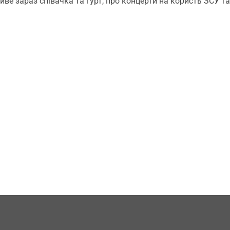
иве зараз співачка та гурт, про концерти на користь ЗСУ т