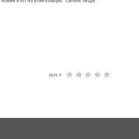
а новий кліп на композицію “Сильні люди”.
RATE IT