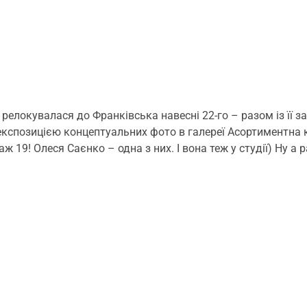
елокувалася до Франківська навесні 22-го – разом із її з
експозицією концептуальних фото в галереї Асортиментна к
аж 19! Олеся Саєнко – одна з них. І вона теж у студії) Ну 