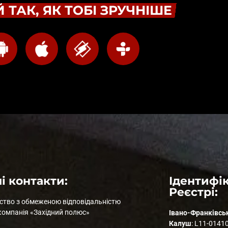
 ТАК, ЯК ТОБІ ЗРУЧНІШЕ
і контакти:
Ідентифік
Реєстрі:
ство з обмеженою відповідальністю
компанія «Західний полюс»
Івано-Франківсь
Калуш
: L11-0141