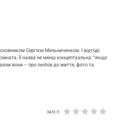
асновником Сергієм Мельниченком. І відтоді
імната. Її назва не менш концептуальна: “якщо
а разом вони – про любов до життя, фото та
RATE IT