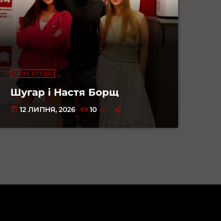
ГІСТЬ СТУДІЇ
Шугар і Настя Борщ
12 ЛИПНЯ, 2026
10
today