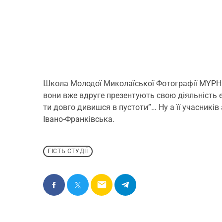
Школа Молодої Миколаїської Фотографії MYPH р
вони вже вдруге презентують свою діяльність 
ти довго дивишся в пустоти”… Ну а її учасників 
Івано-Франківська.
ГІСТЬ СТУДІЇ
email