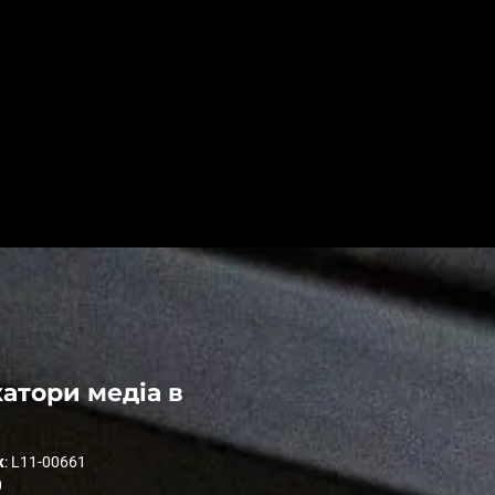
атори медіа в
к
: L11-00661
0