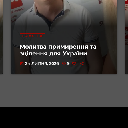
ГІСТЬ СТУДІЇ
Молитва примирення та
зцілення для України
24 ЛИПНЯ, 2026
9
today