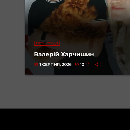
ГІСТЬ СТУДІЇ
Валерій Харчишин
1 СЕРПНЯ, 2026
10
today