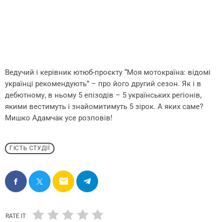
Ведучий і керівник ютюб-проєкту “Моя мотокраїна: відомі
українці рекомендують” – про його другий сезон. Як і в
дебютному, в ньому 5 епізодів – 5 українських регіонів,
якими вестимуть і знайомитимуть 5 зірок. А яких саме?
Мишко Адамчак усе розповів!
ГІСТЬ СТУДІЇ
email
RATE IT