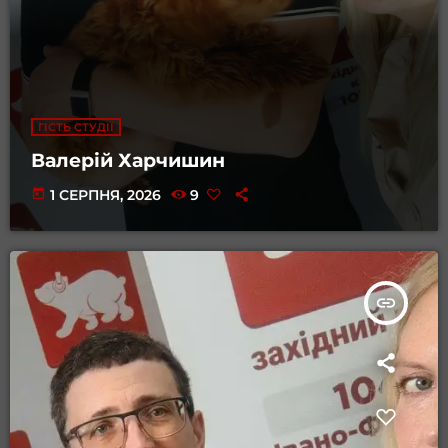
ГІСТЬ СТУДІЇ
Валерій Харчишин
today
1 СЕРПНЯ, 2026
9
insert_link