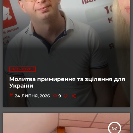
ГІСТЬ СТУДІЇ
Молитва примирення та зцілення для
України
today
24 ЛИПНЯ, 2026
9
insert_link