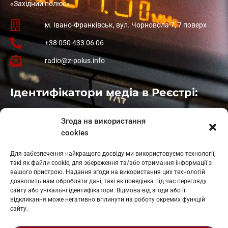
«Західний полюс»
м. Івано-Франківськ, вул. Чорновола 7, 7 поверх
+38 050 433 06 06
radio@z-polus.info
Ідентифікатори медіа в Реєстрі:
Івано-Франківськ
: L11-00661
Згода на використання
Калуш
: L11-01410
cookies
Рогатин
: L11-01801
Яблуниця
: L11-01720
Для забезпечення найкращого досвіду ми використовуємо технології,
Косів: L11-01805
такі як файли cookie, для збереження та/або отримання інформації з
Гарасимів: L11-02274
вашого пристрою. Надання згоди на використання цих технологій
дозволить нам обробляти дані, такі як поведінка під час перегляду
сайту або унікальні ідентифікатори. Відмова від згоди або її
відкликання може негативно вплинути на роботу окремих функцій
сайту.