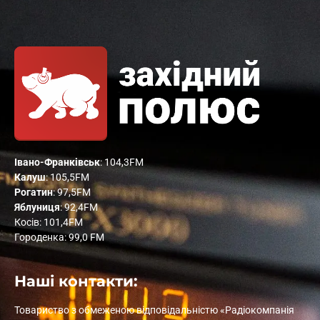
Івано-Франківськ
: 104,3FM
Калуш
: 105,5FM
Рогатин
: 97,5FM
Яблуниця
: 92,4FM
Косів: 101,4FM
Городенка: 99,0 FM
Наші контакти:
Товариство з обмеженою відповідальністю «Радіокомпанія