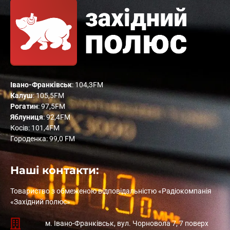
Івано-Франківськ
: 104,3FM
Калуш
: 105,5FM
Рогатин
: 97,5FM
Яблуниця
: 92,4FM
Косів: 101,4FM
Городенка: 99,0 FM
Наші контакти:
Товариство з обмеженою відповідальністю «Радіокомпанія
«Західний полюс»
м. Івано-Франківськ, вул. Чорновола 7, 7 поверх