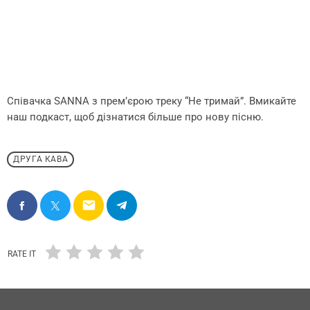
Співачка SANNA з премʼєрою треку “Не тримай”. Вмикайте
наш подкаст, щоб дізнатися більше про нову пісню.
ДРУГА КАВА
email
RATE IT