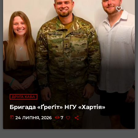
ДРУГА КАВА
Бригада «Ґреґіт» НГУ «Хартія»
today
24 ЛИПНЯ, 2026
7