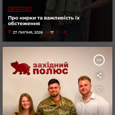
ДРУГА КАВА
Про нирки та важливість їх
обстеження
today
27 ЛИПНЯ, 2026
17
insert_link