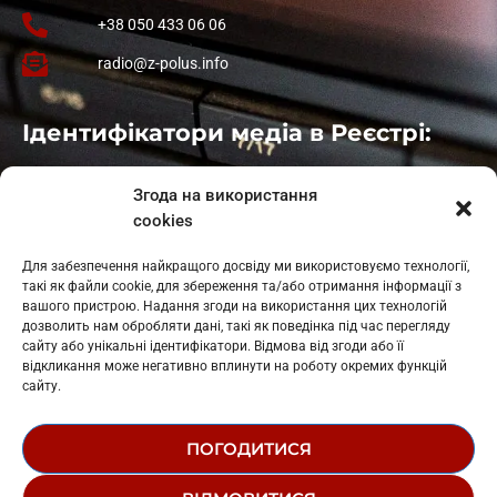
+38 050 433 06 06
radio@z-polus.info
Ідентифікатори медіа в Реєстрі:
Івано-Франківськ
: L11-00661
Згода на використання
Калуш
: L11-01410
cookies
Рогатин
: L11-01801
Яблуниця
: L11-01720
Для забезпечення найкращого досвіду ми використовуємо технології,
Косів: L11-01805
такі як файли cookie, для збереження та/або отримання інформації з
Гарасимів: L11-02274
вашого пристрою. Надання згоди на використання цих технологій
дозволить нам обробляти дані, такі як поведінка під час перегляду
сайту або унікальні ідентифікатори. Відмова від згоди або її
відкликання може негативно вплинути на роботу окремих функцій
сайту.
ПОГОДИТИСЯ
© 1995-2026 РК «ЗАХІДНИЙ ПОЛЮС»