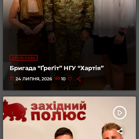
ДРУГА КАВА
Бригада “Ґреґіт” НГУ “Хартія”
today
24 ЛИПНЯ, 2026
10
play_arrow