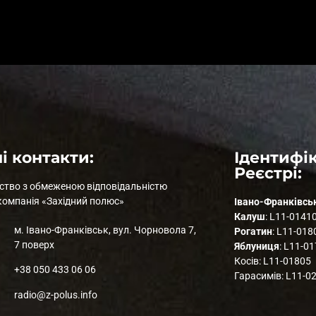
і контакти:
Ідентифік
Реєстрі:
ство з обмеженою відповідальністю
компанія «Західний полюс»
Івано-Франківсь
Калуш
: L11-0141
м. Івано-Франківськ, вул. Чорновола 7,
Рогатин
: L11-018
7 поверх
Яблуниця
: L11-0
Косів: L11-01805
+38 050 433 06 06
Гарасимів: L11-0
radio@z-polus.info