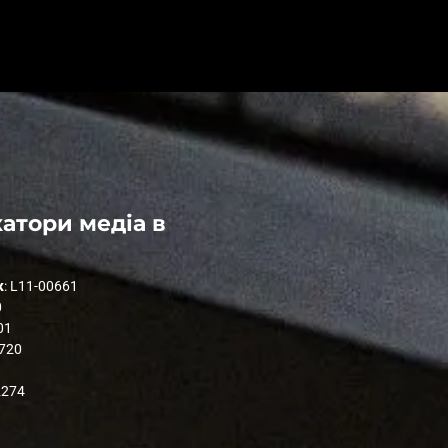
атори медіа в
к
: L11-00661
0
01
1720
2274