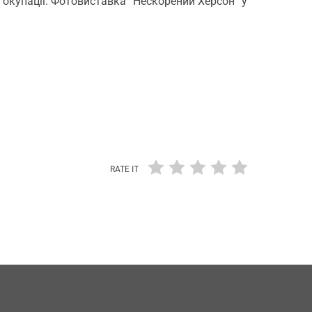
 окупації. Фотовиставка “Нескорений Херсон” у
RATE IT