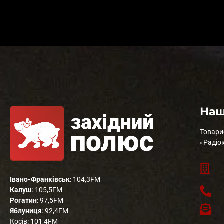
Наш
Товари
«Радіо
Івано-Франківськ
: 104,3FM
Калуш
: 105,5FM
Рогатин
: 97,5FM
Яблуниця
: 92,4FM
Косів: 101,4FM