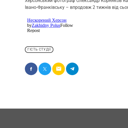
Херсонський фотограф Олександр Корняков на Н
Івано-Франківську – впродовж 2 тижнів від сьо
ГІСТЬ СТУДІЇ
email