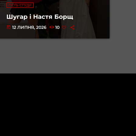
ГІСТЬ СТУДІЇ
Шугар і Настя Борщ
12 ЛИПНЯ, 2026
10
today