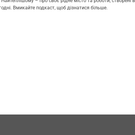
айтеплішому – про своє рідне місто та роботи, створені в
годні. Вмикайте подкаст, щоб дізнатися більше.