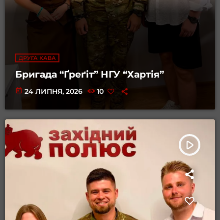
ДРУГА КАВА
Бригада “Ґреґіт” НГУ “Хартія”
today
24 ЛИПНЯ, 2026
10
play_arrow