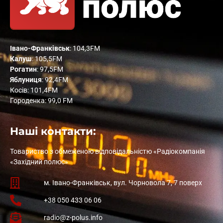
Івано-Франківськ
: 104,3FM
Калуш
: 105,5FM
Рогатин
: 97,5FM
Яблуниця
: 92,4FM
Косів: 101,4FM
Городенка: 99,0 FM
Наші контакти:
Товариство з обмеженою відповідальністю «Радіокомпанія
«Західний полюс»
м. Івано-Франківськ, вул. Чорновола 7, 7 поверх
+38 050 433 06 06
radio@z-polus.info