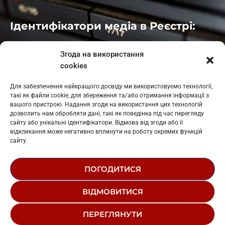
Ідентифікатори медіа в Реєстрі:
Івано-Франківськ
: L11-00661
Згода на використання
Калуш
: L11-01410
cookies
Рогатин
: L11-01801
Яблуниця
: L11-01720
Для забезпечення найкращого досвіду ми використовуємо технології,
Косів: L11-01805
такі як файли cookie, для збереження та/або отримання інформації з
Гарасимів: L11-02274
вашого пристрою. Надання згоди на використання цих технологій
дозволить нам обробляти дані, такі як поведінка під час перегляду
сайту або унікальні ідентифікатори. Відмова від згоди або її
відкликання може негативно вплинути на роботу окремих функцій
сайту.
ПОГОДИТИСЯ
© 1995-2026 РК «ЗАХІДНИЙ ПОЛЮС»
ВІДМОВИТИСЯ
ЛОГОТИП
РЕДАКЦІЙНИЙ СТАТУТ
ПЕРЕГЛЯНУТИ
СТРУКТУРА ВЛАСНОСТІ