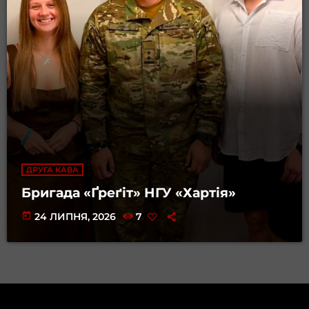
ДРУГА КАВА
Бригада «Ґреґіт» НГУ «Хартія»
today
24 ЛИПНЯ, 2026
7