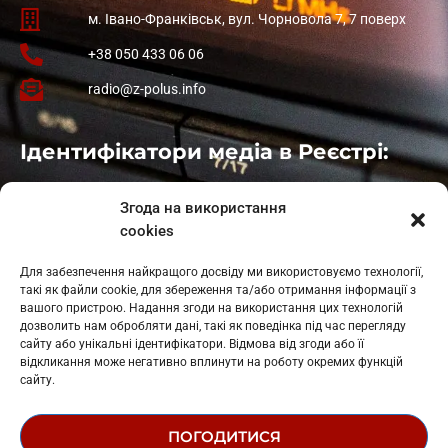
м. Івано-Франківськ, вул. Чорновола 7, 7 поверх
+38 050 433 06 06
radio@z-polus.info
Ідентифікатори медіа в Реєстрі:
Івано-Франківськ
: L11-00661
Згода на використання
Калуш
: L11-01410
cookies
Рогатин
: L11-01801
Яблуниця
: L11-01720
Для забезпечення найкращого досвіду ми використовуємо технології,
Косів: L11-01805
такі як файли cookie, для збереження та/або отримання інформації з
Гарасимів: L11-02274
вашого пристрою. Надання згоди на використання цих технологій
дозволить нам обробляти дані, такі як поведінка під час перегляду
сайту або унікальні ідентифікатори. Відмова від згоди або її
відкликання може негативно вплинути на роботу окремих функцій
сайту.
ПОГОДИТИСЯ