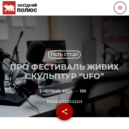
menu
ГІСТЬ СТУДІЇ
ПРО ФЕСТИВАЛЬ ЖИВИХ
СКУЛЬПТУР “UFO”
5 ЧЕРВНЯ, 2022
159
today
share
email