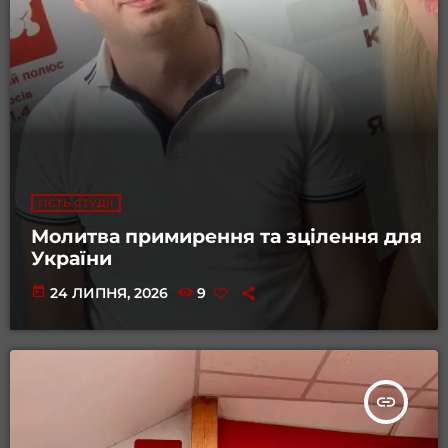
ГІСТЬ СТУДІЇ
Молитва примирення та зцілення для
України
today
24 ЛИПНЯ, 2026
9
insert_link