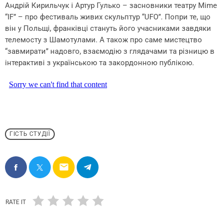
Андрій Кирильчук і Артур Гулько – засновники театру Mime
“IF” – про фестиваль живих скульптур “UFO”. Попри те, що
він у Польщі, франківці стануть його учасниками завдяки
телемосту з Шамотулами. А також про саме мистецтво
“завмирати” надовго, взаємодію з глядачами та різницю в
інтерактиві з українською та закордонною публікою.
ГІСТЬ СТУДІЇ
email
RATE IT