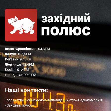
Івано-Франківськ
: 104,3FM
Калуш
: 105,5FM
Рогатин
: 97,5FM
Яблуниця
: 92,4FM
Косів: 101,4FM
Городенка: 99,0 FM
Наші контакти:
Товариство з обмеженою відповідальністю «Радіокомпанія
«Західний полюс»