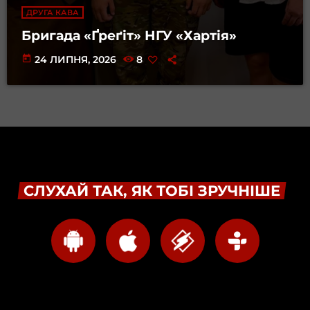
ДРУГА КАВА
Бригада «Ґреґіт» НГУ «Хартія»
today
24 ЛИПНЯ, 2026
8
СЛУХАЙ ТАК, ЯК ТОБІ ЗРУЧНІШЕ