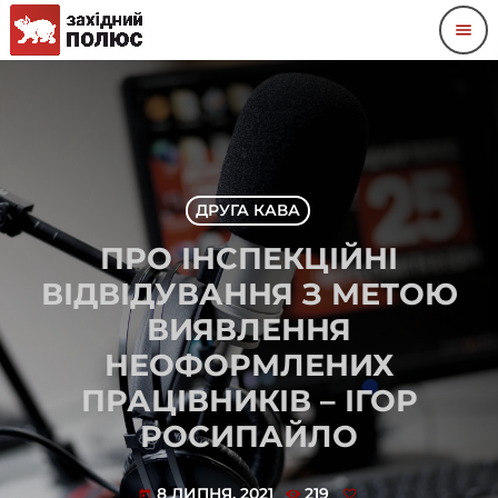
menu
ДРУГА КАВА
ПРО ІНСПЕКЦІЙНІ
ВІДВІДУВАННЯ З МЕТОЮ
ВИЯВЛЕННЯ
НЕОФОРМЛЕНИХ
ПРАЦІВНИКІВ – ІГОР
РОСИПАЙЛО
8 ЛИПНЯ, 2021
219
today