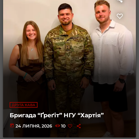
ДРУГА КАВА
Бригада “Ґреґіт” НГУ “Хартія”
today
24 ЛИПНЯ, 2026
10