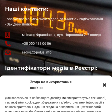
Наші контакти:
Товариство з обмеженою відповідальністю «Радіокомпанія
«Західний полюс»
м. Івано-Франківськ, вул. Чорновола 7, 7 поверх
+38 050 433 06 06
radio@z-polus.info
Ідентифікатори медіа в Реєстрі:
Івано-Франківськ
: L11-00661
Згода на використання
Калуш
: L11-01410
cookies
Рогатин
: L11-01801
Яблуниця
: L11-01720
Для забезпечення найкращого досвіду ми використовуємо технології,
Косів: L11-01805
такі як файли cookie, для збереження та/або отримання інформації з
Гарасимів: L11-02274
вашого пристрою. Надання згоди на використання цих технологій
дозволить нам обробляти дані, такі як поведінка під час перегляду