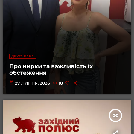
ДРУГА КАВА
Про нирки та важливість їх
обстеження
today
27 ЛИПНЯ, 2026
18
insert_link