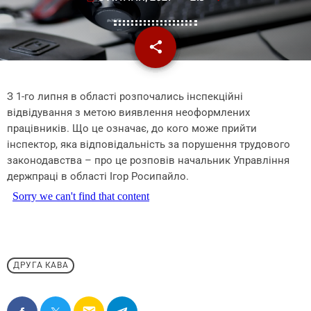
share
email
З 1-го липня в області розпочались інспекційні
відвідування з метою виявлення неоформлених
працівників. Що це означає, до кого може прийти
інспектор, яка відповідальність за порушення трудового
законодавства – про це розповів начальник Управління
держпраці в області Ігор Росипайло.
ДРУГА КАВА