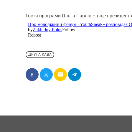
Гостя програми Ольга Павлів – віце-президент 
ДРУГА КАВА
email