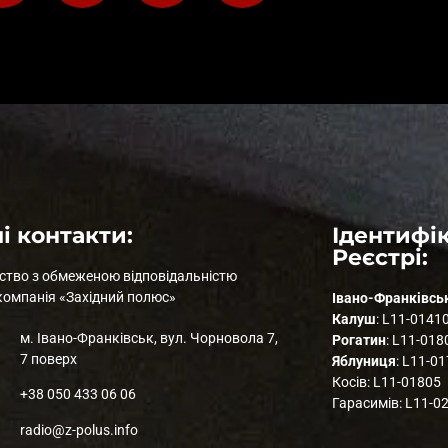
і контакти:
Ідентифік
Реєстрі:
ство з обмеженою відповідальністю
компанія «Західний полюс»
Івано-Франківсь
Калуш
: L11-0141
м. Івано-Франківськ, вул. Чорновола 7,
Рогатин
: L11-018
7 поверх
Яблуниця
: L11-0
Косів: L11-01805
+38 050 433 06 06
Гарасимів: L11-0
radio@z-polus.info