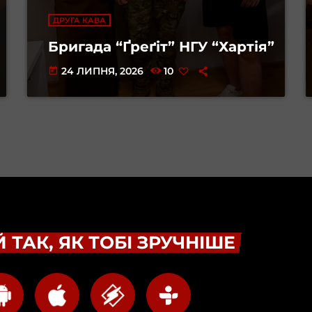
ДРУГА КАВА
Бригада “Ґреґіт” НГУ “Хартія”
24 ЛИПНЯ, 2026
10
today
 ТАК, ЯК ТОБІ ЗРУЧНІШЕ