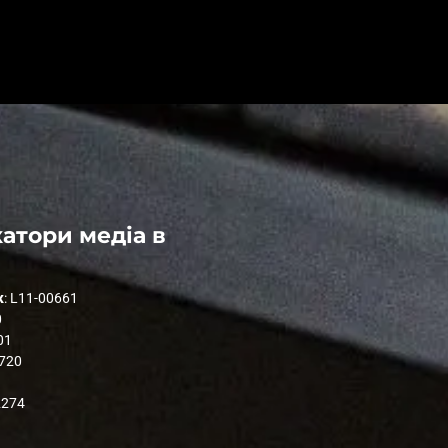
атори медіа в
к
: L11-00661
0
01
1720
2274