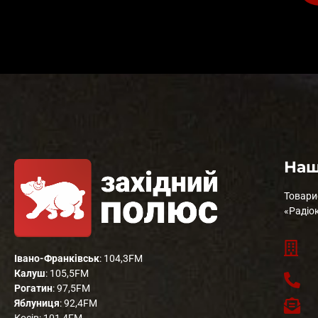
Наш
Товари
«Радіо
Івано-Франківськ
: 104,3FM
Калуш
: 105,5FM
Рогатин
: 97,5FM
Яблуниця
: 92,4FM
Косів: 101,4FM