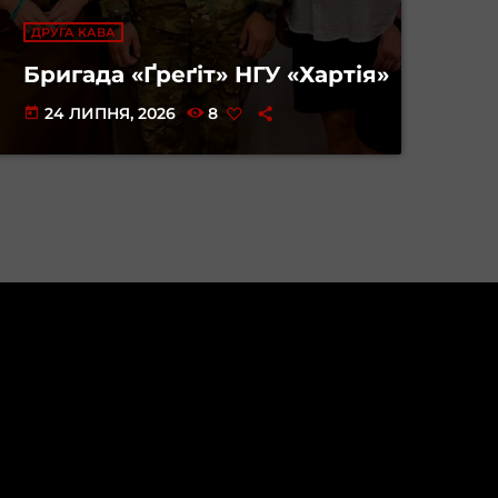
ДРУГА КАВА
Бригада «Ґреґіт» НГУ «Хартія»
24 ЛИПНЯ, 2026
8
today