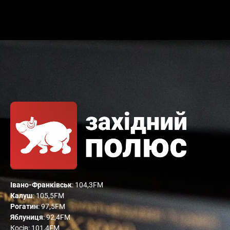
Івано-Франківськ
: 104,3FM
Калуш
: 105,5FM
Рогатин
: 97,5FM
Яблуниця
: 92,4FM
Косів: 101,4FM