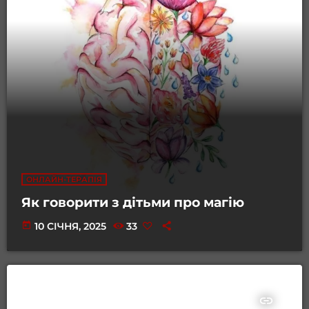
ОНЛАЙН-ТЕРАПІЯ
Як говорити з дітьми про магію
today
10 СІЧНЯ, 2025
33
insert_link