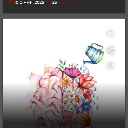
today
10 СІЧНЯ, 2025
25
insert_link