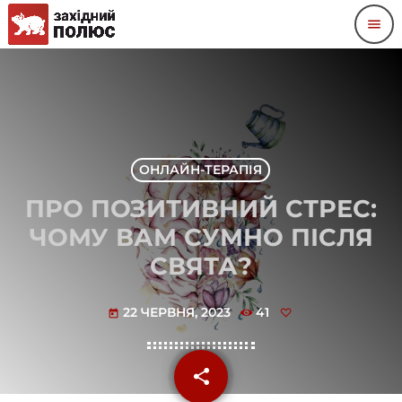
menu
ОНЛАЙН-ТЕРАПІЯ
ПРО ПОЗИТИВНИЙ СТРЕС:
ЧОМУ ВАМ СУМНО ПІСЛЯ
СВЯТА?
22 ЧЕРВНЯ, 2023
41
today
share
email