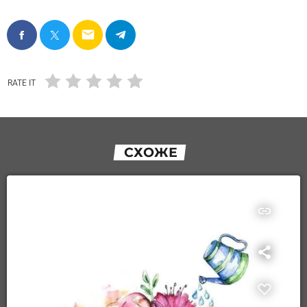
email
RATE IT
СХОЖЕ
insert_link