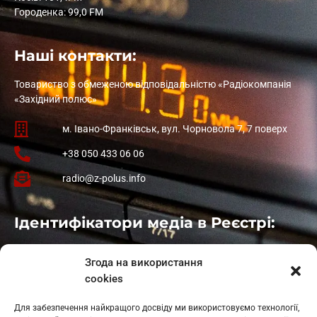
Городенка: 99,0 FM
Наші контакти:
Товариство з обмеженою відповідальністю «Радіокомпанія
«Західний полюс»
м. Івано-Франківськ, вул. Чорновола 7, 7 поверх
+38 050 433 06 06
radio@z-polus.info
Ідентифікатори медіа в Реєстрі:
Івано-Франківськ
: L11-00661
Згода на використання
Калуш
: L11-01410
cookies
Рогатин
: L11-01801
Яблуниця
: L11-01720
Для забезпечення найкращого досвіду ми використовуємо технології,
Косів: L11-01805