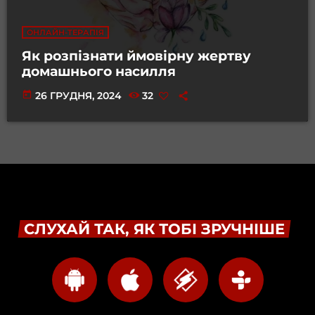
ОНЛАЙН-ТЕРАПІЯ
Як розпізнати ймовірну жертву
домашнього насилля
today
26 ГРУДНЯ, 2024
32
СЛУХАЙ ТАК, ЯК ТОБІ ЗРУЧНІШЕ