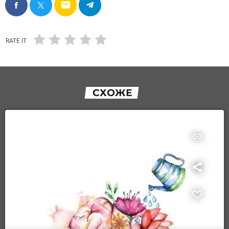
email
RATE IT
СХОЖЕ
insert_link