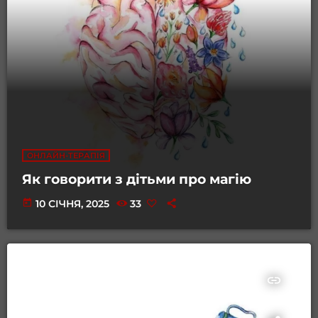
ОНЛАЙН-ТЕРАПІЯ
Як говорити з дітьми про магію
today
10 СІЧНЯ, 2025
33
insert_link