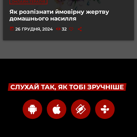
ОНЛАЙН-ТЕРАПІЯ
Як розпізнати ймовірну жертву
домашнього насилля
today
26 ГРУДНЯ, 2024
32
СЛУХАЙ ТАК, ЯК ТОБІ ЗРУЧНІШЕ