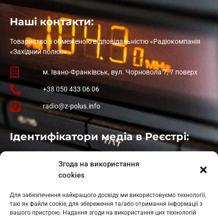
Наші контакти:
Товариство з обмеженою відповідальністю «Радіокомпанія
«Західний полюс»
м. Івано-Франківськ, вул. Чорновола 7, 7 поверх
+38 050 433 06 06
radio@z-polus.info
Ідентифікатори медіа в Реєстрі:
Івано-Франківськ
: L11-00661
Згода на використання
Калуш
: L11-01410
cookies
Рогатин
: L11-01801
Яблуниця
: L11-01720
Для забезпечення найкращого досвіду ми використовуємо технології,
Косів: L11-01805
такі як файли cookie, для збереження та/або отримання інформації з
Гарасимів: L11-02274
вашого пристрою. Надання згоди на використання цих технологій