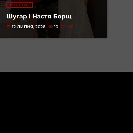
ГІСТЬ СТУДІЇ
Шугар і Настя Борщ
12 ЛИПНЯ, 2026
10
today