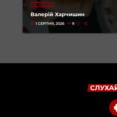
ГІСТЬ СТУДІЇ
Валерій Харчишин
1 СЕРПНЯ, 2026
9
today
СЛУХАЙ