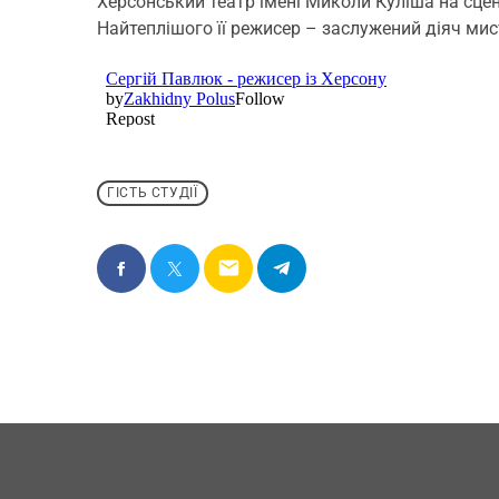
Херсонський театр імені Миколи Куліша на сцен
Найтеплішого її режисер – заслужений діяч мис
ГІСТЬ СТУДІЇ
email