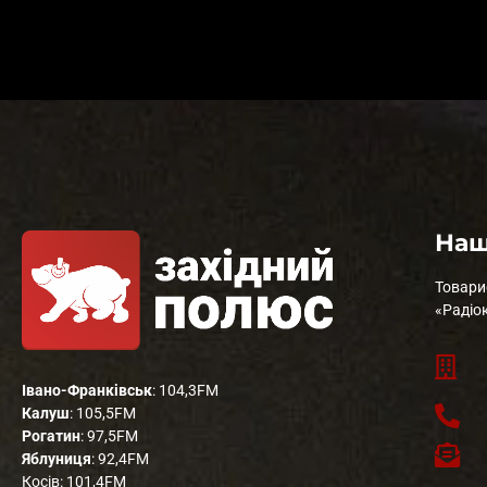
Наш
Товари
«Радіо
Івано-Франківськ
: 104,3FM
Калуш
: 105,5FM
Рогатин
: 97,5FM
Яблуниця
: 92,4FM
Косів: 101,4FM