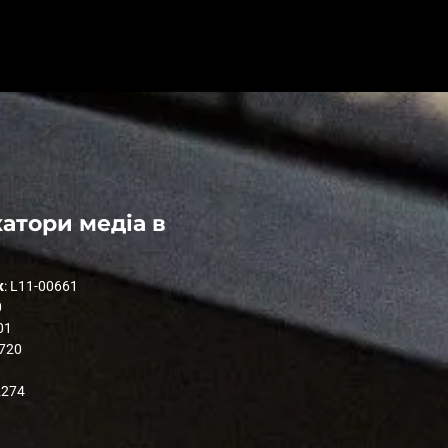
атори медіа в
к
: L11-00661
0
01
1720
2274