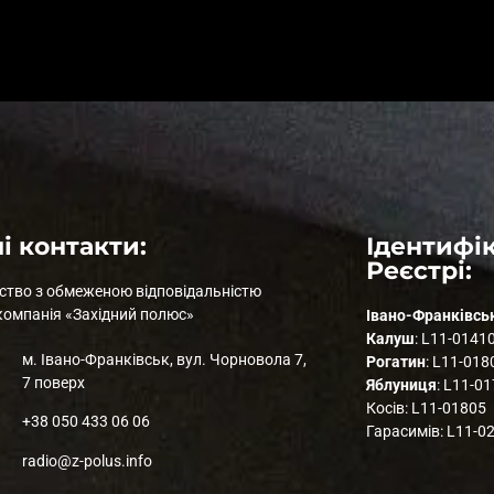
і контакти:
Ідентифік
Реєстрі:
ство з обмеженою відповідальністю
компанія «Західний полюс»
Івано-Франківсь
Калуш
: L11-0141
м. Івано-Франківськ, вул. Чорновола 7,
Рогатин
: L11-018
7 поверх
Яблуниця
: L11-0
Косів: L11-01805
+38 050 433 06 06
Гарасимів: L11-0
radio@z-polus.info