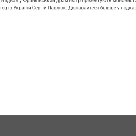
і-підвал у Франківський драмтеатр презентують моновиставу
тецтв України Сергій Павлюк. Дізнавайтеся більше у подкас