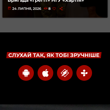
Бригада «Ґреґіт» НГУ «Хартія»
today
24 ЛИПНЯ, 2026
8
СЛУХАЙ ТАК, ЯК ТОБІ ЗРУЧНІШЕ