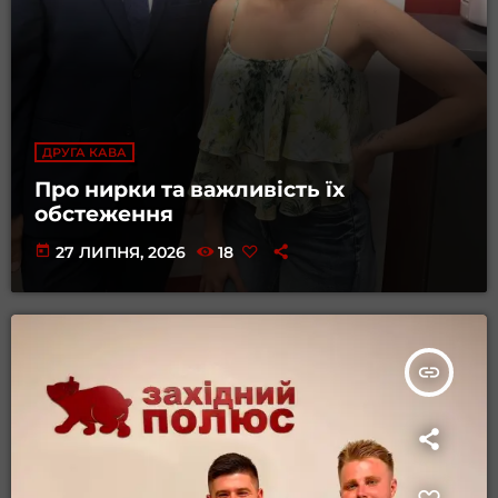
ДРУГА КАВА
Про нирки та важливість їх
обстеження
today
27 ЛИПНЯ, 2026
18
insert_link