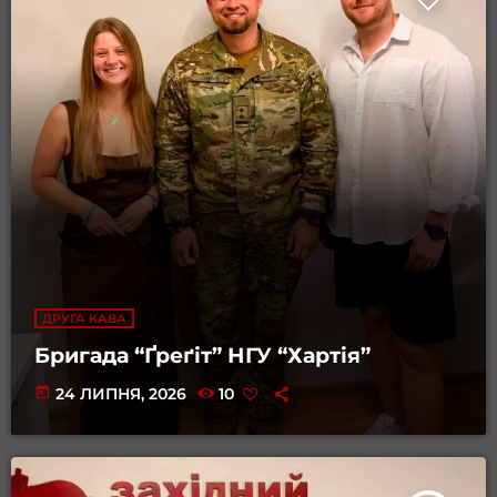
ДРУГА КАВА
Бригада “Ґреґіт” НГУ “Хартія”
today
24 ЛИПНЯ, 2026
10