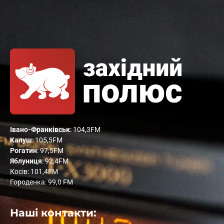
Івано-Франківськ
: 104,3FM
Калуш
: 105,5FM
Рогатин
: 97,5FM
Яблуниця
: 92,4FM
Косів: 101,4FM
Городенка: 99,0 FM
Наші контакти: