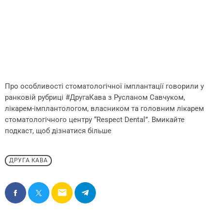
Про особливості стоматологічної імплантації говорили у
ранковій рубриці #ДругаКава з Русланом Савчуком,
лікарем-імплантологом, власником та головним лікарем
стоматологічного центру “Respect Dental”. Вмикайте
подкаст, щоб дізнатися більше
ДРУГА КАВА
email