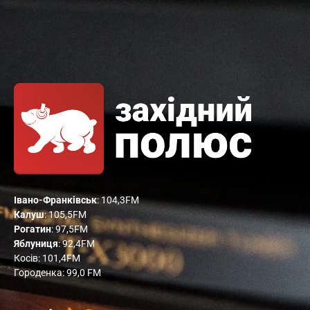
Івано-Франківськ
: 104,3FM
Калуш
: 105,5FM
Рогатин
: 97,5FM
Яблуниця
: 92,4FM
Косів: 101,4FM
Городенка: 99,0 FM