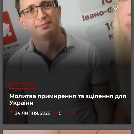
ГІСТЬ СТУДІЇ
Молитва примирення та зцілення для
України
today
24 ЛИПНЯ, 2026
9