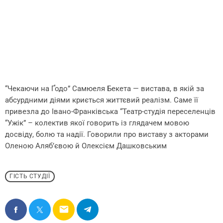
“Чекаючи на Ґодо” Самюеля Бекета — вистава, в якій за
абсурдними діями криється життєвий реалізм. Саме її
привезла до Івано-Франківська “Театр-студія переселенців
“Ужік” – колектив якої говорить із глядачем мовою
досвіду, болю та надії. Говорили про виставу з акторами
Оленою Алябʼєвою й Олексієм Дашковським
ГІСТЬ СТУДІЇ
email