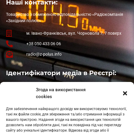
Наші контакти:
Товариство з обмеженою відповідальністю «Радіокомпанія
«Західний полюс»
м. Івано-Франківськ, вул. Чорновола 7, 7 поверх
+38 050 433 06 06
radio@z-polus.info
Ідентифікатори медіа в Реєстрі:
Івано-Франківськ
: L11-00661
Згода на використання
Калуш
: L11-01410
cookies
Рогатин
: L11-01801
Яблуниця
: L11-01720
Для забезпечення найкращого досвіду ми використовуємо технології,
Косів: L11-01805
такі як файли cookie, для збереження та/або отримання інформації з
Гарасимів: L11-02274
вашого пристрою. Надання згоди на використання цих технологій
дозволить нам обробляти дані, такі як поведінка під час перегляду
сайту або унікальні ідентифікатори. Відмова від згоди або її