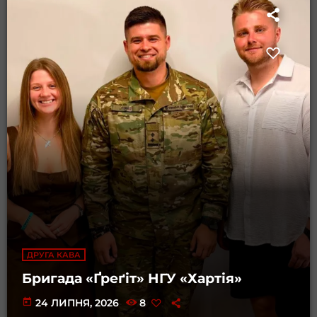
ДРУГА КАВА
Бригада «Ґреґіт» НГУ «Хартія»
today
24 ЛИПНЯ, 2026
8