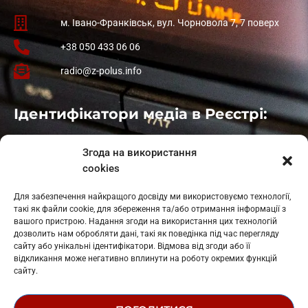
м. Івано-Франківськ, вул. Чорновола 7, 7 поверх
+38 050 433 06 06
radio@z-polus.info
Ідентифікатори медіа в Реєстрі:
Івано-Франківськ
: L11-00661
Згода на використання
Калуш
: L11-01410
cookies
Рогатин
: L11-01801
Яблуниця
: L11-01720
Для забезпечення найкращого досвіду ми використовуємо технології,
Косів: L11-01805
такі як файли cookie, для збереження та/або отримання інформації з
Гарасимів: L11-02274
вашого пристрою. Надання згоди на використання цих технологій
дозволить нам обробляти дані, такі як поведінка під час перегляду
сайту або унікальні ідентифікатори. Відмова від згоди або її
відкликання може негативно вплинути на роботу окремих функцій
сайту.