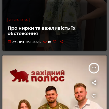
ДРУГА КАВА
Про нирки та важливість їх
обстеження
today
27 ЛИПНЯ, 2026
18
insert_link