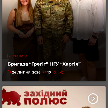
ДРУГА КАВА
Бригада “Ґреґіт” НГУ “Хартія”
today
24 ЛИПНЯ, 2026
10
play_arrow