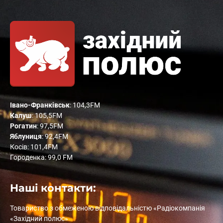
Івано-Франківськ
: 104,3FM
Калуш
: 105,5FM
Рогатин
: 97,5FM
Яблуниця
: 92,4FM
Косів: 101,4FM
Городенка: 99,0 FM
Наші контакти:
Товариство з обмеженою відповідальністю «Радіокомпанія
«Західний полюс»