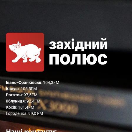
Івано-Франківськ
: 104,3FM
Калуш
: 105,5FM
Рогатин
: 97,5FM
Яблуниця
: 92,4FM
Косів: 101,4FM
Городенка: 99,0 FM
Наші контакти: