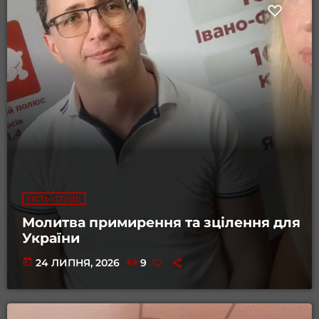
ГІСТЬ СТУДІЇ
Молитва примирення та зцілення для
України
today
24 ЛИПНЯ, 2026
9