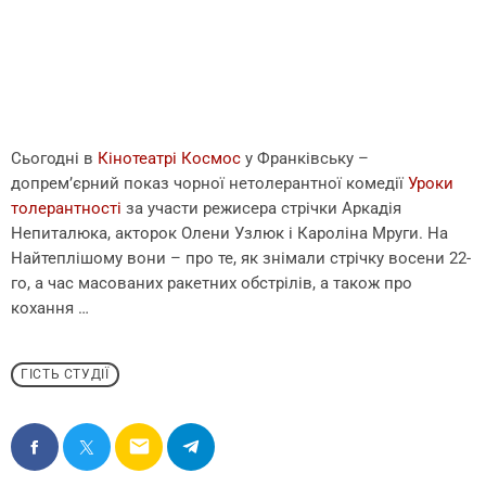
Сьогодні в
Кінотеатрі Космос
у Франківську –
допрем’єрний показ чорної нетолерантної комедії
Уроки
толерантності
за участи режисера стрічки Аркадія
Непиталюка, акторок Олени Узлюк і Кароліна Мруги. На
Найтеплішому вони – про те, як знімали стрічку восени 22-
го, а час масованих ракетних обстрілів, а також про
кохання …
ГІСТЬ СТУДІЇ
email