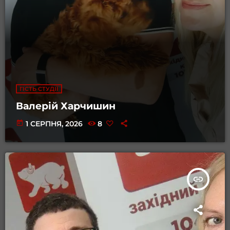
ГІСТЬ СТУДІЇ
Валерій Харчишин
today
1 СЕРПНЯ, 2026
8
insert_link