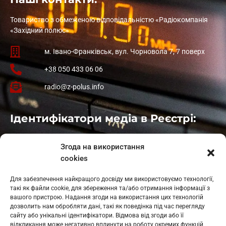
Товариство з обмеженою відповідальністю «Радіокомпанія
«Західний полюс»
м. Івано-Франківськ, вул. Чорновола 7, 7 поверх
+38 050 433 06 06
radio@z-polus.info
Ідентифікатори медіа в Реєстрі:
Івано-Франківськ
: L11-00661
Згода на використання
Калуш
: L11-01410
cookies
Рогатин
: L11-01801
Яблуниця
: L11-01720
Для забезпечення найкращого досвіду ми використовуємо технології,
Косів: L11-01805
такі як файли cookie, для збереження та/або отримання інформації з
Гарасимів: L11-02274
вашого пристрою. Надання згоди на використання цих технологій
дозволить нам обробляти дані, такі як поведінка під час перегляду
сайту або унікальні ідентифікатори. Відмова від згоди або її
відкликання може негативно вплинути на роботу окремих функцій