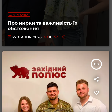
ДРУГА КАВА
Про нирки та важливість їх
обстеження
today
27 ЛИПНЯ, 2026
18
insert_link