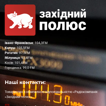
Івано-Франківськ
: 104,3FM
Калуш
: 105,5FM
Рогатин
: 97,5FM
Яблуниця
: 92,4FM
Косів: 101,4FM
Городенка: 99,0 FM
Наші контакти:
Товариство з обмеженою відповідальністю «Радіокомпанія
«Західний полюс»