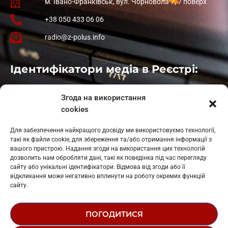
м. Івано-Франківськ, вул. Чорновола 7, 7 поверх
+38 050 433 06 06
radio@z-polus.info
Ідентифікатори медіа в Реєстрі:
Івано-Франківськ
: L11-00661
Згода на використання
Калуш
: L11-01410
cookies
Рогатин
: L11-01801
Яблуниця
: L11-01720
Для забезпечення найкращого досвіду ми використовуємо технології,
Косів: L11-01805
такі як файли cookie, для збереження та/або отримання інформації з
Гарасимів: L11-02274
вашого пристрою. Надання згоди на використання цих технологій
дозволить нам обробляти дані, такі як поведінка під час перегляду
сайту або унікальні ідентифікатори. Відмова від згоди або її
відкликання може негативно вплинути на роботу окремих функцій
сайту.
ПОГОДИТИСЯ