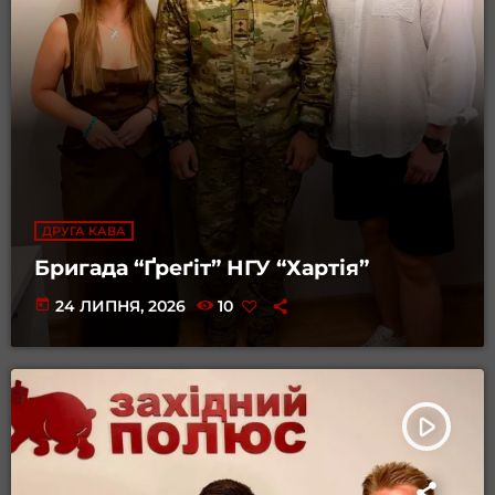
ДРУГА КАВА
Бригада “Ґреґіт” НГУ “Хартія”
today
24 ЛИПНЯ, 2026
10
play_arrow