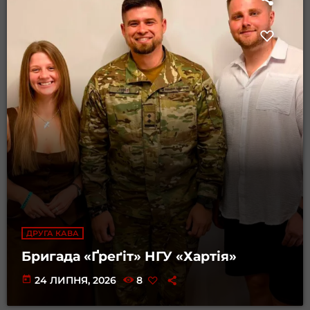
ДРУГА КАВА
Бригада «Ґреґіт» НГУ «Хартія»
today
24 ЛИПНЯ, 2026
8