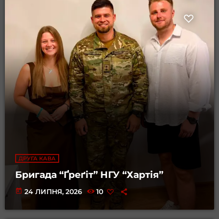
ДРУГА КАВА
Бригада “Ґреґіт” НГУ “Хартія”
today
24 ЛИПНЯ, 2026
10