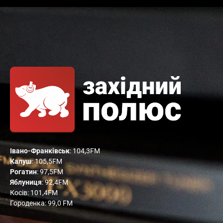
Івано-Франківськ
: 104,3FM
Калуш
: 105,5FM
Рогатин
: 97,5FM
Яблуниця
: 92,4FM
Косів: 101,4FM
Городенка: 99,0 FM