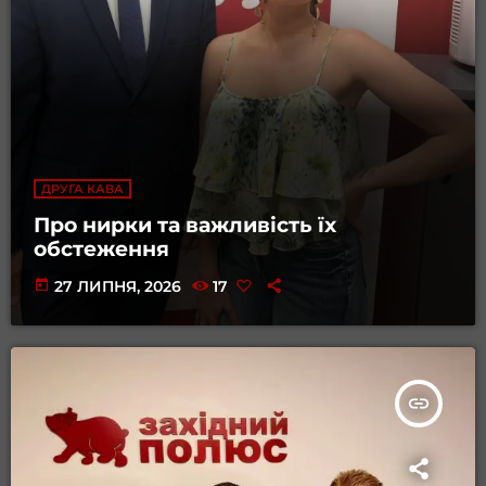
ДРУГА КАВА
Про нирки та важливість їх
обстеження
today
27 ЛИПНЯ, 2026
17
insert_link