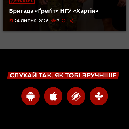
ДРУГА КАВА
Бригада «Ґреґіт» НГУ «Хартія»
today
24 ЛИПНЯ, 2026
7
СЛУХАЙ ТАК, ЯК ТОБІ ЗРУЧНІШЕ