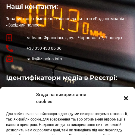
Наші контакти:
Товариство з обмеженою відповідальністю «Радіокомпанія
«Західний полюс»
м. Івано-Франківськ, вул. Чорновола 7, 7 поверх
+38 050 433 06 06
radio@z-polus.info
Ідентифікатори медіа в Реєстрі:
Івано-Франківськ
: L11-00661
Згода на використання
Калуш
: L11-01410
cookies
Рогатин
: L11-01801
Яблуниця
: L11-01720
Для забезпечення найкращого досвіду ми використовуємо технології,
Косів: L11-01805
такі як файли cookie, для збереження та/або отримання інформації з
Гарасимів: L11-02274
вашого пристрою. Надання згоди на використання цих технологій
дозволить нам обробляти дані, такі як поведінка під час перегляду