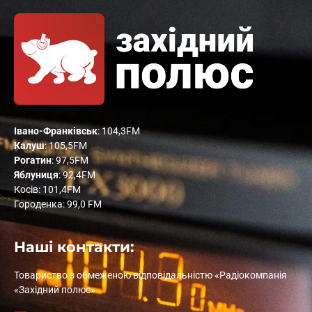
Івано-Франківськ
: 104,3FM
Калуш
: 105,5FM
Рогатин
: 97,5FM
Яблуниця
: 92,4FM
Косів: 101,4FM
Городенка: 99,0 FM
Наші контакти:
Товариство з обмеженою відповідальністю «Радіокомпанія
«Західний полюс»