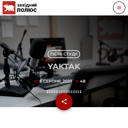
menu
ГІСТЬ СТУДІЇ
YAKTAK
6 СЕРПНЯ, 2023
48
today
share
email