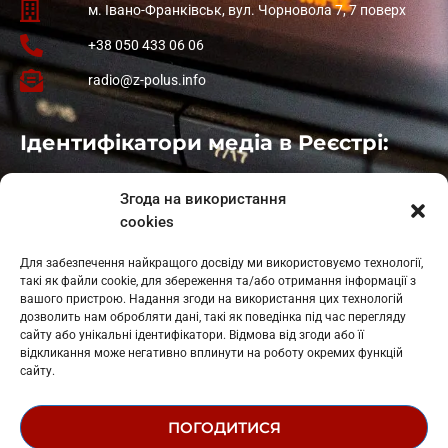
м. Івано-Франківськ, вул. Чорновола 7, 7 поверх
+38 050 433 06 06
radio@z-polus.info
Ідентифікатори медіа в Реєстрі:
Івано-Франківськ
: L11-00661
Згода на використання
Калуш
: L11-01410
cookies
Рогатин
: L11-01801
Яблуниця
: L11-01720
Для забезпечення найкращого досвіду ми використовуємо технології,
Косів: L11-01805
такі як файли cookie, для збереження та/або отримання інформації з
Гарасимів: L11-02274
вашого пристрою. Надання згоди на використання цих технологій
дозволить нам обробляти дані, такі як поведінка під час перегляду
сайту або унікальні ідентифікатори. Відмова від згоди або її
відкликання може негативно вплинути на роботу окремих функцій
сайту.
ПОГОДИТИСЯ