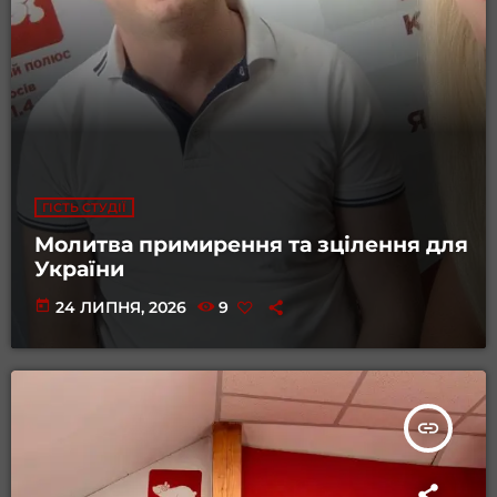
ГІСТЬ СТУДІЇ
Молитва примирення та зцілення для
України
today
24 ЛИПНЯ, 2026
9
insert_link