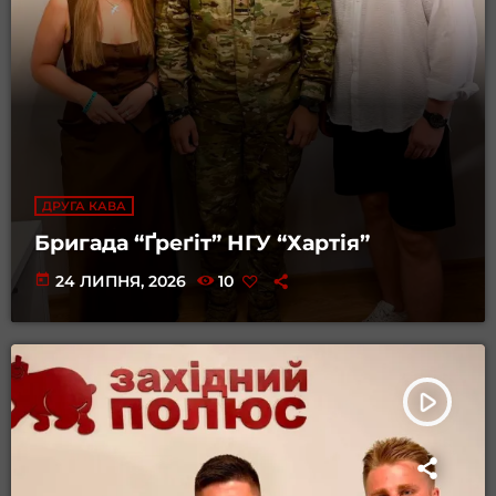
ДРУГА КАВА
Бригада “Ґреґіт” НГУ “Хартія”
today
24 ЛИПНЯ, 2026
10
play_arrow