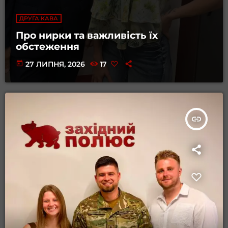
ДРУГА КАВА
Про нирки та важливість їх
обстеження
today
27 ЛИПНЯ, 2026
17
insert_link