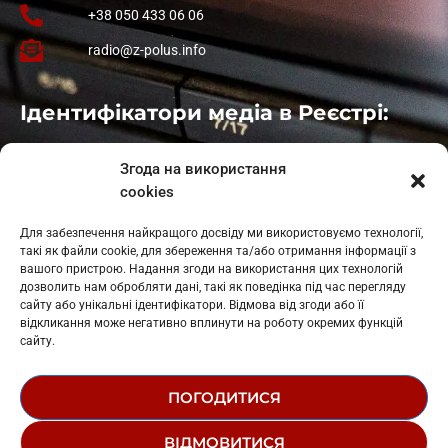
+38 050 433 06 06
radio@z-polus.info
Ідентифікатори медіа в Реєстрі:
Івано-Франківськ
: L11-00661
Згода на використання
Калуш
: L11-01410
cookies
Рогатин
: L11-01801
Яблуниця
: L11-01720
Для забезпечення найкращого досвіду ми використовуємо технології,
Косів: L11-01805
такі як файли cookie, для збереження та/або отримання інформації з
Гарасимів: L11-02274
вашого пристрою. Надання згоди на використання цих технологій
дозволить нам обробляти дані, такі як поведінка під час перегляду
сайту або унікальні ідентифікатори. Відмова від згоди або її
відкликання може негативно вплинути на роботу окремих функцій
сайту.
ПОГОДИТИСЯ
© 1995-2026 РК «ЗАХІДНИЙ ПОЛЮС»
ВІДМОВИТИСЯ