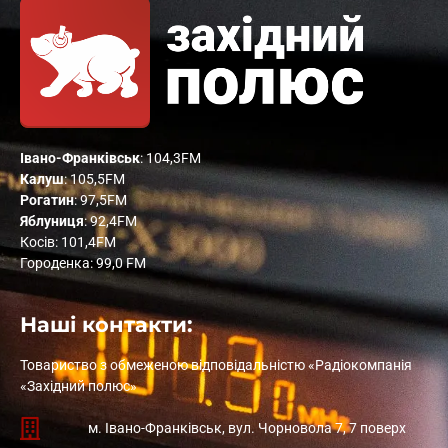
Івано-Франківськ
: 104,3FM
Калуш
: 105,5FM
Рогатин
: 97,5FM
Яблуниця
: 92,4FM
Косів: 101,4FM
Городенка: 99,0 FM
Наші контакти:
Товариство з обмеженою відповідальністю «Радіокомпанія
«Західний полюс»
м. Івано-Франківськ, вул. Чорновола 7, 7 поверх