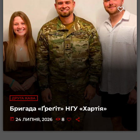
ДРУГА КАВА
Бригада «Ґреґіт» НГУ «Хартія»
today
24 ЛИПНЯ, 2026
8