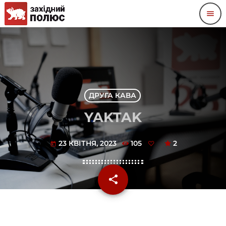
menu
ДРУГА КАВА
YAKTAK
23 КВІТНЯ, 2023
105
2
today
share
email