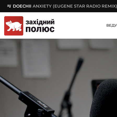
queue_music
DOECHII
ANXIETY (EUGENE STAR RADIO REMIX
ВЕДУ