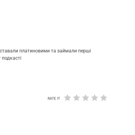
 ставали платиновими та займали перші
у подкасті
RATE IT