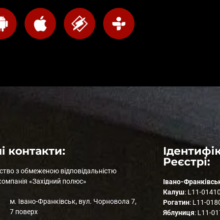
і контакти:
Ідентифік
Реєстрі:
ство з обмеженою відповідальністю
компанія «Західний полюс»
Івано-Франківсь
Калуш
: L11-0141
м. Івано-Франківськ, вул. Чорновола 7,
Рогатин
: L11-018
7 поверх
Яблуниця
: L11-0