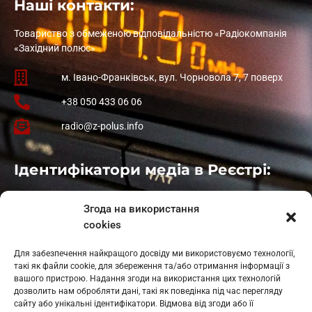
Наші контакти:
Товариство з обмеженою відповідальністю «Радіокомпанія
«Західний полюс»
м. Івано-Франківськ, вул. Чорновола 7, 7 поверх
+38 050 433 06 06
radio@z-polus.info
Ідентифікатори медіа в Реєстрі:
Івано-Франківськ
: L11-00661
Згода на використання
Калуш
: L11-01410
cookies
Рогатин
: L11-01801
Яблуниця
: L11-01720
Для забезпечення найкращого досвіду ми використовуємо технології,
Косів: L11-01805
такі як файли cookie, для збереження та/або отримання інформації з
Гарасимів: L11-02274
вашого пристрою. Надання згоди на використання цих технологій
дозволить нам обробляти дані, такі як поведінка під час перегляду
сайту або унікальні ідентифікатори. Відмова від згоди або її