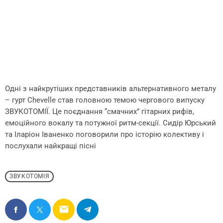
Одні з найкрутіших представників альтернативного металу
– гурт Chevelle став головною темою чергового випуску
ЗВУКОТОМІЇ. Це поєднання “смачних” гітарних рифів,
емоційного вокалу та потужної ритм-секції. Сидір Юрський
та Іларіон Іваненко поговорили про історію колективу і
послухали найкращі пісні
ЗВУКОТОМІЯ
email