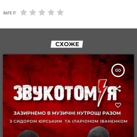
RATE IT
СХОЖЕ
insert_link