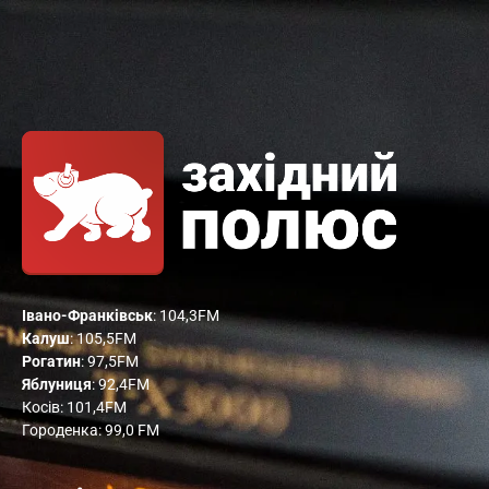
Івано-Франківськ
: 104,3FM
Калуш
: 105,5FM
Рогатин
: 97,5FM
Яблуниця
: 92,4FM
Косів: 101,4FM
Городенка: 99,0 FM