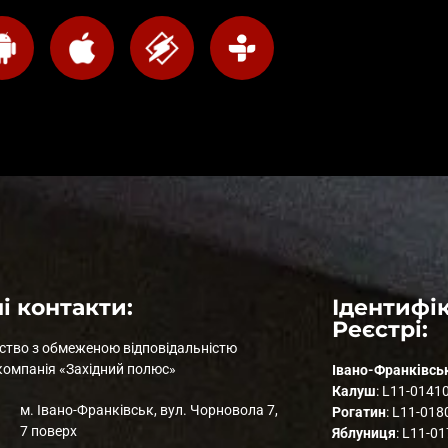
і контакти:
Ідентифік
Реєстрі:
ство з обмеженою відповідальністю
компанія «Західний полюс»
Івано-Франківсь
Калуш
: L11-0141
м. Івано-Франківськ, вул. Чорновола 7,
Рогатин
: L11-018
7 поверх
Яблуниця
: L11-0