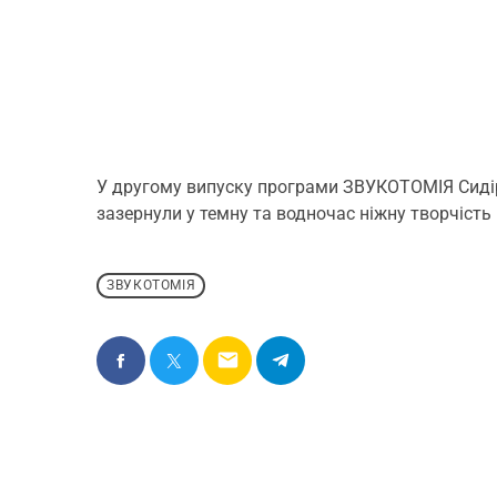
У другому випуску програми ЗВУКОТОМІЯ Сидір Ю
зазернули у темну та водночас ніжну творчість
ЗВУКОТОМІЯ
email