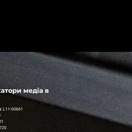
атори медіа в
к
: L11-00661
0
01
1720