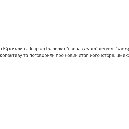
рський та Іларіон Іваненко “препарували” легенд ґранжу по
 колективу та поговорили про новий етап його історії. Вми