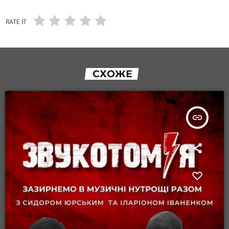
RATE IT
СХОЖЕ
insert_link