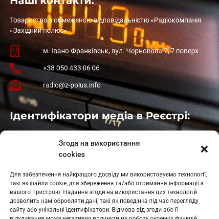
Наші контакти:
Товариство з обмеженою відповідальністю «Радіокомпанія
«Західний полюс»
м. Івано-Франківськ, вул. Чорновола 7, 7 поверх
+38 050 433 06 06
radio@z-polus.info
Ідентифікатори медіа в Реєстрі:
Івано-Франківськ
: L11-00661
Згода на використання
Калуш
: L11-01410
cookies
Рогатин
: L11-01801
Яблуниця
: L11-01720
Для забезпечення найкращого досвіду ми використовуємо технології,
Косів: L11-01805
такі як файли cookie, для збереження та/або отримання інформації з
Гарасимів: L11-02274
вашого пристрою. Надання згоди на використання цих технологій
дозволить нам обробляти дані, такі як поведінка під час перегляду
сайту або унікальні ідентифікатори. Відмова від згоди або її
відкликання може негативно вплинути на роботу окремих функцій