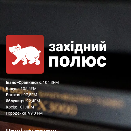
Івано-Франківськ
: 104,3FM
Калуш
: 105,5FM
Рогатин
: 97,5FM
Яблуниця
: 92,4FM
Косів: 101,4FM
Городенка: 99,0 FM