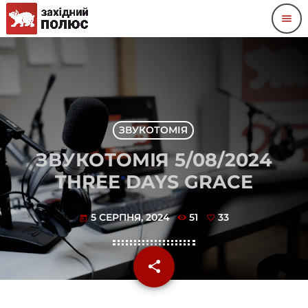
menu
ЗВУКОТОМІЯ
ЗВУКОТОМІЯ 5/08/2024
THREE DAYS GRACE
5 СЕРПНЯ, 2024
51
33
today
share
email
33