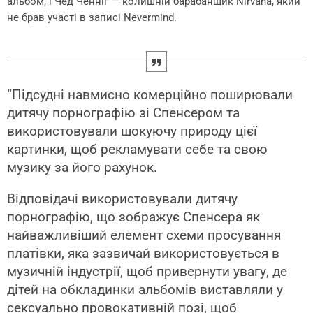
альбом, і Чед Ченніг — колишній барабанщик Nirvana, який
не брав участі в записі Nevermind.
“Підсудні навмисно комерційно поширювали
дитячу порнографію зі Спенсером та
використовували шокуючу природу цієї
картинки, щоб рекламувати себе та свою
музику за його рахунок.
Відповідачі використовували дитячу
порнографію, що зображує Спенсера як
найважливіший елемент схеми просування
платівки, яка зазвичай використовується в
музичній індустрії, щоб привернути увагу, де
дітей на обкладинки альбомів виставляли у
сексуально провокативній позі, щоб