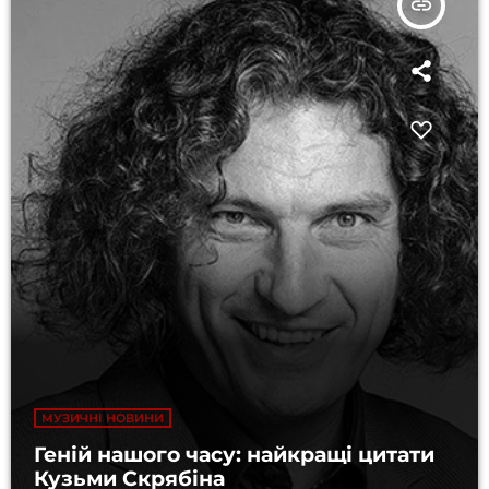
insert_link
МУЗИЧНІ НОВИНИ
Геній нашого часу: найкращі цитати
Кузьми Скрябіна