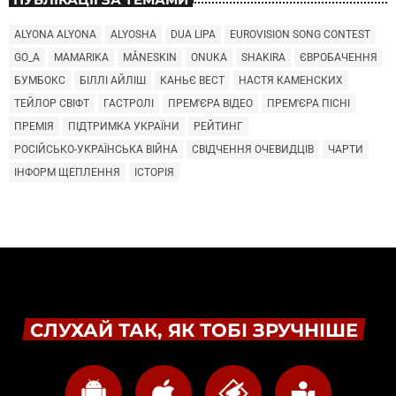
ALYONA ALYONA
ALYOSHA
DUA LIPA
EUROVISION SONG CONTEST
GO_A
MAMARIKA
MÅNESKIN
ONUKA
SHAKIRA
ЄВРОБАЧЕННЯ
БУМБОКС
БІЛЛІ АЙЛІШ
КАНЬЄ ВЕСТ
НАСТЯ КАМЕНСКИХ
ТЕЙЛОР СВІФТ
ГАСТРОЛІ
ПРЕМ'ЄРА ВІДЕО
ПРЕМ'ЄРА ПІСНІ
ПРЕМІЯ
ПІДТРИМКА УКРАЇНИ
РЕЙТИНГ
РОСІЙСЬКО-УКРАЇНСЬКА ВІЙНА
СВІДЧЕННЯ ОЧЕВИДЦІВ
ЧАРТИ
ІНФОРМ ЩЕПЛЕННЯ
ІСТОРІЯ
СЛУХАЙ ТАК, ЯК ТОБІ ЗРУЧНІШЕ