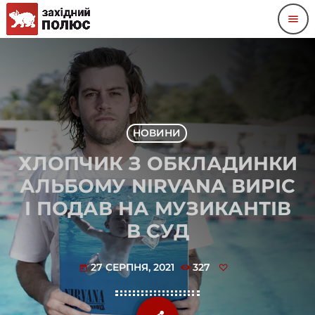
menu
НОВИНИ
ХЛОПЧИК З ОБКЛАДИНКИ
АЛЬБОМУ NIRVANA ВИРІС
І ПОДАВ НА МУЗИКАНТІВ
В СУД
27 СЕРПНЯ, 2021
327
today