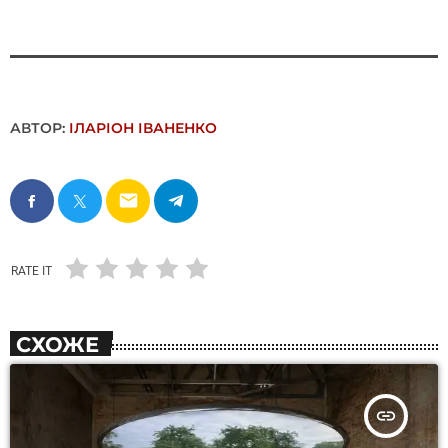
АВТОР:
ІЛАРІОН ІВАНЕНКО
email
RATE IT
СХОЖЕ
insert_link