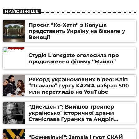
НАЙСВІЖІШЕ
Проєкт “Ко-Хати” з Калуша
представить Україну на бієнале у
Венеції
Студія Lionsgate оголосила про
продовження фільму “Майкл”
Рекорд україномовних відео: Кліп
“Плакала” гурту KAZKA набрав 500
млн переглядів на YouTube
“Дисидент”: Вийшов трейлер
української історичної драми
Станіслава Гуренка та Андрія
Алфьорова (ВІДЕО)
“Божевільні”: Jamala і гурт СКАЙ