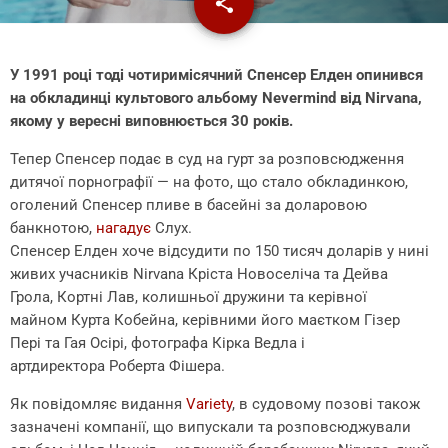
share
email
У 1991 році тоді чотиримісячний Спенсер Елден опинився
на обкладинці культового альбому Nevermind від Nirvana,
якому у вересні виповнюється 30 років.
Тепер Спенсер подає в суд на гурт за розповсюдження
дитячої порнографії — на фото, що стало обкладинкою,
оголений Спенсер пливе в басейні за доларовою
банкнотою,
нагадує
Слух.
Спенсер Елден хоче відсудити по 150 тисяч доларів у нині
живих учасників Nirvana Кріста Новоселіча та Дейва
Грола, Кортні Лав, колишньої дружини та керівної
майном Курта Кобейна, керівними його маєтком Гізер
Пері та Гая Осірі, фотографа Кірка Ведла і
артдиректора Роберта Фішера.
Як повідомляє видання
Variety
, в судовому позові також
зазначені компанії, що випускали та розповсюджували