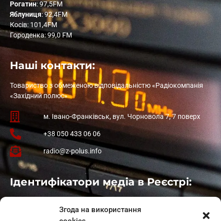
Рогатин
: 97,5FM
Яблуниця
: 92,4FM
Косів: 101,4FM
Городенка: 99,0 FM
Наші контакти:
Товариство з обмеженою відповідальністю «Радіокомпанія
«Західний полюс»
м. Івано-Франківськ, вул. Чорновола 7, 7 поверх
+38 050 433 06 06
radio@z-polus.info
Ідентифікатори медіа в Реєстрі:
Івано-Франківськ
: L11-00661
Згода на використання
Калуш
: L11-01410