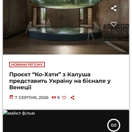
НОВИНИ РЕГІОНУ
Проєкт “Ко-Хати” з Калуша
представить Україну на бієнале у
Венеції
today
7 СЕРПНЯ, 2026
9
insert_link