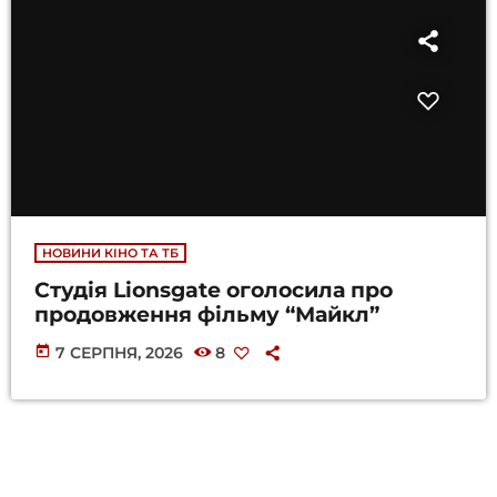
НОВИНИ КІНО ТА ТБ
Студія Lionsgate оголосила про
продовження фільму “Майкл”
today
7 СЕРПНЯ, 2026
8