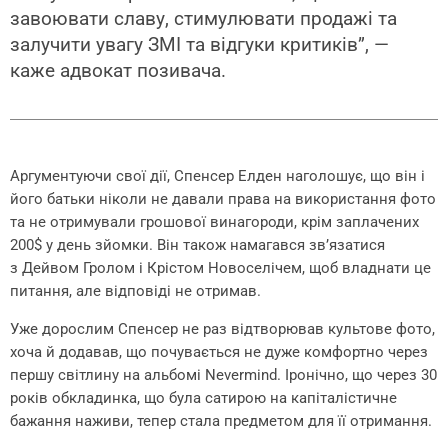
завоювати славу, стимулювати продажі та
залучити увагу ЗМІ та відгуки критиків”, —
каже адвокат позивача.
Аргументуючи свої дії, Спенсер Елден наголошує, що він і
його батьки ніколи не давали права на використання фото
та не отримували грошової винагороди, крім заплачених
200$ у день зйомки. Він також намагався зв’язатися
з Дейвом Гролом і Крістом Новоселічем, щоб владнати це
питання, але відповіді не отримав.
Уже дорослим Спенсер не раз відтворював культове фото,
хоча й додавав, що почувається не дуже комфортно через
першу світлину на альбомі Nevermind. Іронічно, що через 30
років обкладинка, що була сатирою на капіталістичне
бажання наживи, тепер стала предметом для її отримання.