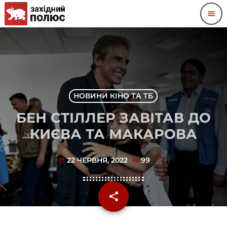
menu
НОВИНИ КІНО ТА ТБ
БЕН СТІЛЛЕР ЗАВІТАВ ДО
КИЄВА ТА МАКАРОВА
22 ЧЕРВНЯ, 2022
99
today
share
email