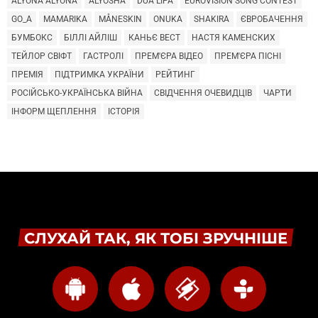
ALYONA ALYONA
ALYOSHA
DUA LIPA
EUROVISION SONG CONTEST
GO_A
MAMARIKA
MÅNESKIN
ONUKA
SHAKIRA
ЄВРОБАЧЕННЯ
БУМБОКС
БІЛЛІ АЙЛІШ
КАНЬЄ ВЕСТ
НАСТЯ КАМЕНСКИХ
ТЕЙЛОР СВІФТ
ГАСТРОЛІ
ПРЕМ'ЄРА ВІДЕО
ПРЕМ'ЄРА ПІСНІ
ПРЕМІЯ
ПІДТРИМКА УКРАЇНИ
РЕЙТИНГ
РОСІЙСЬКО-УКРАЇНСЬКА ВІЙНА
СВІДЧЕННЯ ОЧЕВИДЦІВ
ЧАРТИ
ІНФОРМ ЩЕПЛЕННЯ
ІСТОРІЯ
СЛУХАЙ ТАК, ЯК ТОБІ ЗРУЧНІШЕ