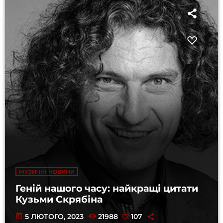
МУЗИЧНІ НОВИНИ
Геній нашого часу: найкращі цитати
Кузьми Скрябіна
today
5 ЛЮТОГО, 2023
21988
107