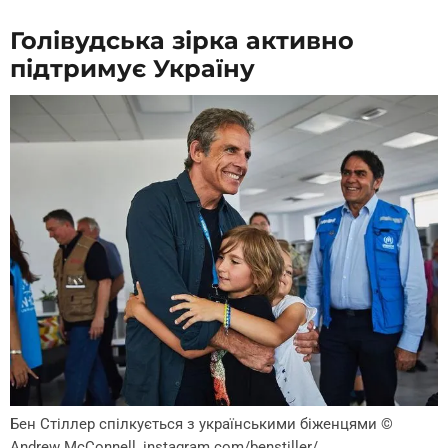
Голівудська зірка активно
підтримує Україну
Бен Стіллер спілкується з українськими біженцями
©
Andrew McConnell, instagram.com/benstiller/