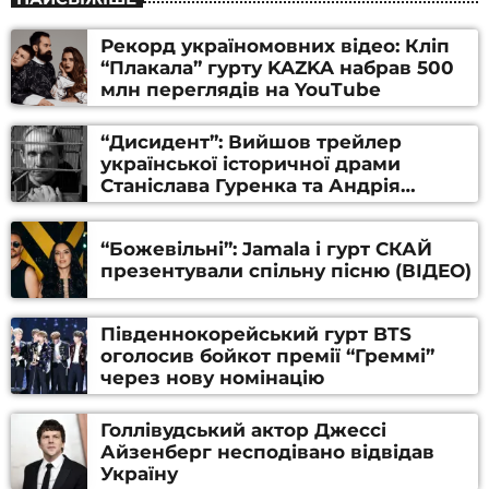
Рекорд україномовних відео: Кліп
“Плакала” гурту KAZKA набрав 500
млн переглядів на YouTube
“Дисидент”: Вийшов трейлер
української історичної драми
Станіслава Гуренка та Андрія
Алфьорова (ВІДЕО)
“Божевільні”: Jamala і гурт СКАЙ
презентували спільну пісню (ВІДЕО)
Південнокорейський гурт BTS
оголосив бойкот премії “Греммі”
через нову номінацію
Голлівудський актор Джессі
Айзенберг несподівано відвідав
Україну