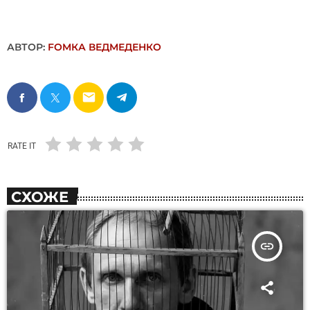
АВТОР:
FОMКА ВЕДМЕДЕНКО
email
RATE IT
СХОЖЕ
insert_link