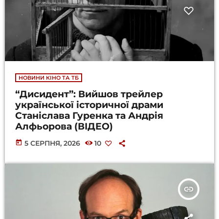
НОВИНИ КІНО ТА ТБ
“Дисидент”: Вийшов трейлер
української історичної драми
Станіслава Гуренка та Андрія
Алфьорова (ВІДЕО)
today
5 СЕРПНЯ, 2026
10
insert_link