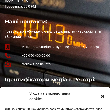
Косів: 101,4FM
Городенка: 99,0 FM
Наші контакти:
Товариство з обмеженою відповідальністю «Радіокомпанія
«Західний полюс»
м. Івано-Франківськ, вул. Чорновола 7, 7 поверх
+38 050 433 06 06
radio@z-polus.info
Ідентифікатори медіа в Реєстрі:
Івано-Франківськ
: L11-00661
Згода на використання
Калуш
: L11-01410
cookies
Рогатин
: L11-01801
Яблуниця
: L11-01720
Для забезпечення найкращого досвіду ми використовуємо технології,
Косів: L11-01805