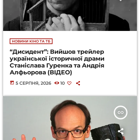
НОВИНИ КІНО ТА ТБ
“Дисидент”: Вийшов трейлер
української історичної драми
Станіслава Гуренка та Андрія
Алфьорова (ВІДЕО)
today
5 СЕРПНЯ, 2026
10
insert_link