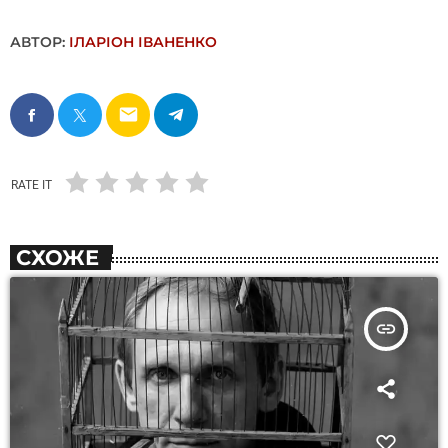
АВТОР:
ІЛАРІОН ІВАНЕНКО
email
RATE IT
СХОЖЕ
insert_link