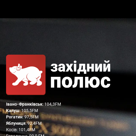
Івано-Франківськ
: 104,3FM
Калуш
: 105,5FM
Рогатин
: 97,5FM
Яблуниця
: 92,4FM
Косів: 101,4FM
Городенка: 99,0 FM