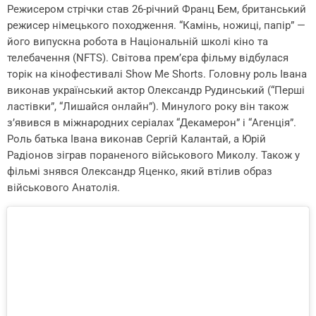
Режисером стрічки став 26-річний Франц Бем, британський
режисер німецького походження. “Камінь, ножиці, папір” —
його випускна робота в Національній школі кіно та
телебачення (NFTS). Світова прем’єра фільму відбулася
торік на кінофестивалі Show Me Shorts. Головну роль Івана
виконав український актор Олександр Рудинський (“Перші
ластівки”, “Лишайся онлайн”). Минулого року він також
з’явився в міжнародних серіалах “Декамерон” і “Агенція”.
Роль батька Івана виконав Сергій Калантай, а Юрій
Радіонов зіграв пораненого військового Миколу. Також у
фільмі знявся Олександр Яценко, який втілив образ
військового Анатолія.