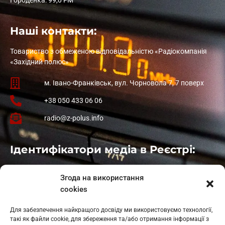
Наші контакти:
Товариство з обмеженою відповідальністю «Радіокомпанія
«Західний полюс»
м. Івано-Франківськ, вул. Чорновола 7, 7 поверх
+38 050 433 06 06
radio@z-polus.info
Ідентифікатори медіа в Реєстрі:
Івано-Франківськ
: L11-00661
Згода на використання
Калуш
: L11-01410
cookies
Рогатин
: L11-01801
Яблуниця
: L11-01720
Для забезпечення найкращого досвіду ми використовуємо технології,
Косів: L11-01805
такі як файли cookie, для збереження та/або отримання інформації з
Гарасимів: L11-02274