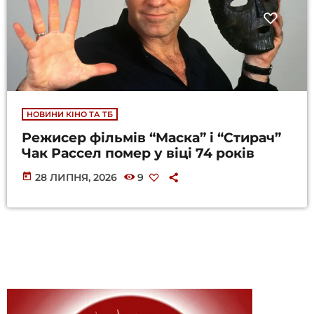
НОВИНИ КІНО ТА ТБ
Режисер фільмів “Маска” і “Стирач”
Чак Рассел помер у віці 74 років
today
28 ЛИПНЯ, 2026
9