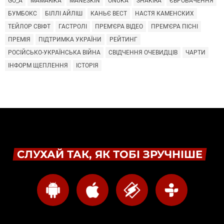
GO_A
MAMARIKA
MÅNESKIN
ONUKA
SHAKIRA
ЄВРОБАЧЕННЯ
БУМБОКС
БІЛЛІ АЙЛІШ
КАНЬЄ ВЕСТ
НАСТЯ КАМЕНСКИХ
ТЕЙЛОР СВІФТ
ГАСТРОЛІ
ПРЕМ'ЄРА ВІДЕО
ПРЕМ'ЄРА ПІСНІ
ПРЕМІЯ
ПІДТРИМКА УКРАЇНИ
РЕЙТИНГ
РОСІЙСЬКО-УКРАЇНСЬКА ВІЙНА
СВІДЧЕННЯ ОЧЕВИДЦІВ
ЧАРТИ
ІНФОРМ ЩЕПЛЕННЯ
ІСТОРІЯ
СЛУХАЙ ТАК, ЯК ТОБІ ЗРУЧНІШЕ