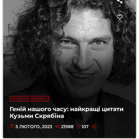
МУЗИЧНІ НОВИНИ
Геній нашого часу: найкращі цитати
Кузьми Скрябіна
today
5 ЛЮТОГО, 2023
21988
107