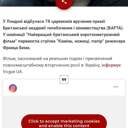
share
email
2
У Лондоні відбулася 78 церемонія вручення премії
Британської академії телебачення і кіномистецтва (BAFTA).
У номінації “Найкращий британський короткометражний
фільм” перемогла стрічка “Камінь, ножиці, папір” режисера
Франца Бема.
Фільм, заснований на реальних подіях і присвячений
повномасштабному вторгненню росії в Україну,
інформує
Vogue UA.
Click to accept marketing cookies
and enable this content