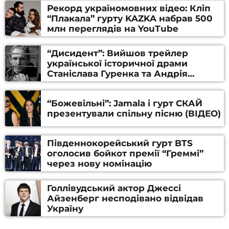
Рекорд україномовних відео: Кліп
“Плакала” гурту KAZKA набрав 500
млн переглядів на YouTube
“Дисидент”: Вийшов трейлер
української історичної драми
Станіслава Гуренка та Андрія
Алфьорова (ВІДЕО)
“Божевільні”: Jamala і гурт СКАЙ
презентували спільну пісню (ВІДЕО)
Південнокорейський гурт BTS
оголосив бойкот премії “Греммі”
через нову номінацію
Голлівудський актор Джессі
Айзенберг несподівано відвідав
Україну