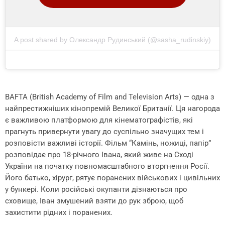
A post shared by Олександр Рудинський (@sasha_rudinskiy)
BAFTA (British Academy of Film and Television Arts) — одна з
найпрестижніших кінопремій Великої Британії. Ця нагорода
є важливою платформою для кінематографістів, які
прагнуть привернути увагу до суспільно значущих тем і
розповісти важливі історії. Фільм “Камінь, ножиці, папір”
розповідає про 18-річного Івана, який живе на Сході
України на початку повномасштабного вторгнення Росії.
Його батько, хірург, рятує поранених військових і цивільних
у бункері. Коли російські окупанти дізнаються про
сховище, Іван змушений взяти до рук зброю, щоб
захистити рідних і поранених.