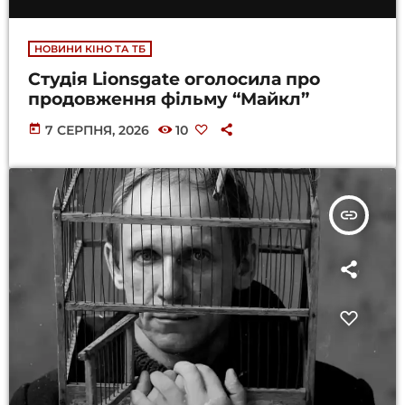
НОВИНИ КІНО ТА ТБ
Студія Lionsgate оголосила про
продовження фільму “Майкл”
today
7 СЕРПНЯ, 2026
10
insert_link