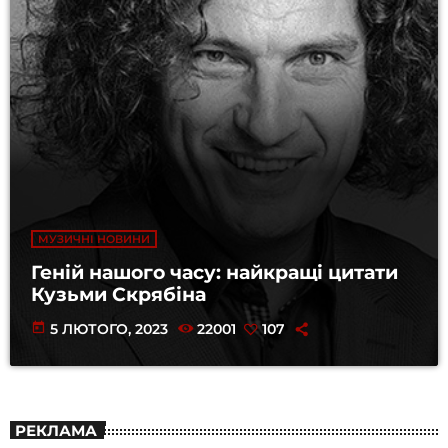
МУЗИЧНІ НОВИНИ
Геній нашого часу: найкращі цитати
Кузьми Скрябіна
today
5 ЛЮТОГО, 2023
22001
107
РЕКЛАМА