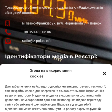
Товариство з обмеженою відповідальністю «Радіокомпанія
«Західний полюс»
м. Івано-Франківськ, вул. Чорновола 7, 7 поверх
+38 050 433 06 06
radio@z-polus.info
Ідентифікатори медіа в Реєстрі:
Івано-Франківськ
: L11-00661
Згода на використання
Калуш
: L11-01410
cookies
Рогатин
: L11-01801
Яблуниця
: L11-01720
Для забезпечення найкращого досвіду ми використовуємо технології,
Косів: L11-01805
такі як файли cookie, для збереження та/або отримання інформації з
Гарасимів: L11-02274
вашого пристрою. Надання згоди на використання цих технологій
дозволить нам обробляти дані, такі як поведінка під час перегляду
сайту або унікальні ідентифікатори. Відмова від згоди або її
відкликання може негативно вплинути на роботу окремих функцій