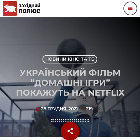
menu
НОВИНИ КІНО ТА ТБ
УКРАЇНСЬКИЙ ФІЛЬМ
“ДОМАШНІ ІГРИ”
ПОКАЖУТЬ НА NETFLIX
28 ГРУДНЯ, 2021
219
today
share
email