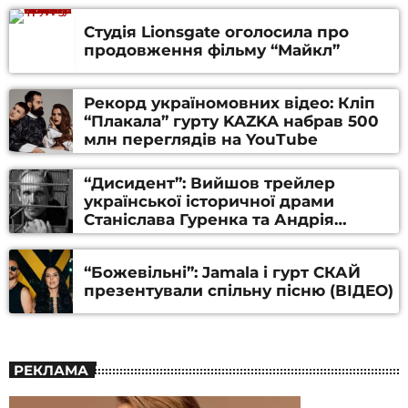
Студія Lionsgate оголосила про
продовження фільму “Майкл”
Рекорд україномовних відео: Кліп
“Плакала” гурту KAZKA набрав 500
млн переглядів на YouTube
“Дисидент”: Вийшов трейлер
української історичної драми
Станіслава Гуренка та Андрія
Алфьорова (ВІДЕО)
“Божевільні”: Jamala і гурт СКАЙ
презентували спільну пісню (ВІДЕО)
РЕКЛАМА