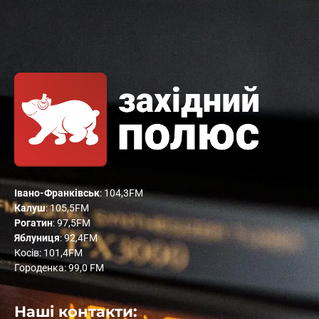
Івано-Франківськ
: 104,3FM
Калуш
: 105,5FM
Рогатин
: 97,5FM
Яблуниця
: 92,4FM
Косів: 101,4FM
Городенка: 99,0 FM
Наші контакти: