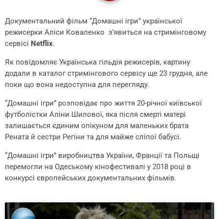
Документальний фільм “Домашні ігри” української
режисерки Аліси Коваленко зʼявиться на стримінговому
сервісі
Netflix
.
Як повідомляє Українська гільдія режисерів, картину
додали в каталог стримінгового сервісу ще 23 грудня, але
поки що вона недоступна для перегляду.
“Домашні ігри” розповідає про життя 20-річної київської
футболістки Аліни Шилової, яка після смерті матері
залишається єдиним опікуном для маленьких брата
Рената й сестри Регіни та для майже сліпої бабусі.
“Домашні ігри” виробництва України, Франції та Польщі
перемогли на Одеському кінофестивалі у 2018 році в
конкурсі європейських документальних фільмів.