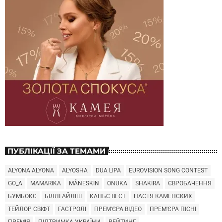
ПУБЛІКАЦІЇ ЗА ТЕМАМИ
ALYONA ALYONA
ALYOSHA
DUA LIPA
EUROVISION SONG CONTEST
GO_A
MAMARIKA
MÅNESKIN
ONUKA
SHAKIRA
ЄВРОБАЧЕННЯ
БУМБОКС
БІЛЛІ АЙЛІШ
КАНЬЄ ВЕСТ
НАСТЯ КАМЕНСКИХ
ТЕЙЛОР СВІФТ
ГАСТРОЛІ
ПРЕМ'ЄРА ВІДЕО
ПРЕМ'ЄРА ПІСНІ