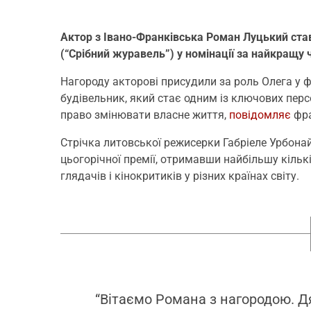
Актор з Івано-Франківська Роман Луцький став
(“Срібний журавель”) у номінації за найкращу 
Нагороду акторові присудили за роль Олега у ф
будівельник, який стає одним із ключових персо
право змінювати власне життя,
повідомляє
фра
Стрічка литовської режисерки Габріеле Урбонай
цьогорічної премії, отримавши найбільшу кільк
глядачів і кінокритиків у різних країнах світу.
“Вітаємо Романа з нагородою. Дя