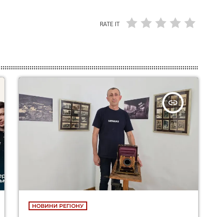
RATE IT
insert_link
НОВИНИ РЕГІОНУ