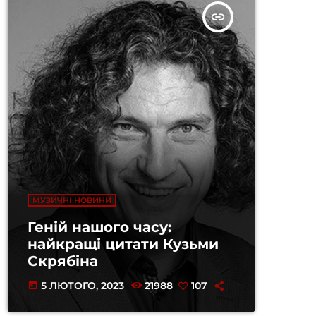
insert_link
МУЗИЧНІ НОВИНИ
Геній нашого часу:
найкращі цитати Кузьми
Скрябіна
5 ЛЮТОГО, 2023
21988
107
today