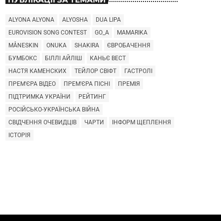
ALYONA ALYONA
ALYOSHA
DUA LIPA
EUROVISION SONG CONTEST
GO_A
MAMARIKA
MÅNESKIN
ONUKA
SHAKIRA
ЄВРОБАЧЕННЯ
БУМБОКС
БІЛЛІ АЙЛІШ
КАНЬЄ ВЕСТ
НАСТЯ КАМЕНСКИХ
ТЕЙЛОР СВІФТ
ГАСТРОЛІ
ПРЕМ'ЄРА ВІДЕО
ПРЕМ'ЄРА ПІСНІ
ПРЕМІЯ
ПІДТРИМКА УКРАЇНИ
РЕЙТИНГ
РОСІЙСЬКО-УКРАЇНСЬКА ВІЙНА
СВІДЧЕННЯ ОЧЕВИДЦІВ
ЧАРТИ
ІНФОРМ ЩЕПЛЕННЯ
ІСТОРІЯ