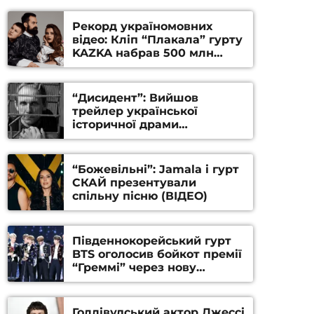
Рекорд україномовних
відео: Кліп “Плакала” гурту
KAZKA набрав 500 млн
переглядів на YouTube
“Дисидент”: Вийшов
трейлер української
історичної драми
Станіслава Гуренка та
Андрія Алфьорова (ВІДЕО)
“Божевільні”: Jamala і гурт
СКАЙ презентували
спільну пісню (ВІДЕО)
Південнокорейський гурт
BTS оголосив бойкот премії
“Греммі” через нову
номінацію
Голлівудський актор Джессі