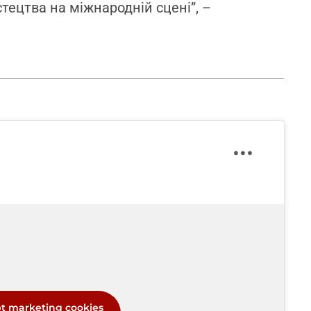
тецтва на міжнародній сцені”, –
pt marketing cookies