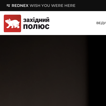
queue_music
REDNEX
WISH YOU WERE HERE
ВЕДУ