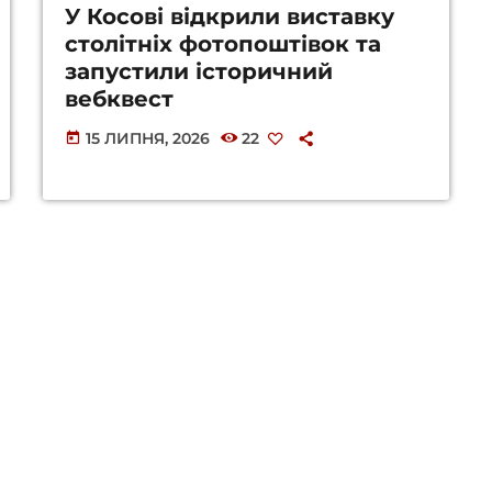
У Косові відкрили виставку
столітніх фотопоштівок та
запустили історичний
вебквест
15 ЛИПНЯ, 2026
22
today