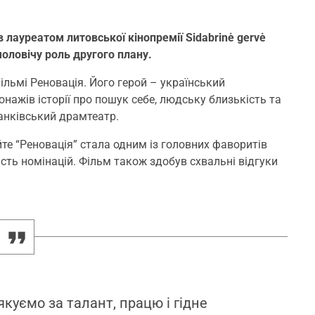
 лауреатом литовської кінопремії Sidabrinė gervė
чоловічу роль другого плану.
ільмі Реновація. Його герой – український
нажів історії про пошук себе, людську близькість та
нківський драм
театр.
те “Реновація” стала одним із головних фаворитів
ість номінацій. Фільм також здобув схвальні відгуки
куємо за талант, працю і гідне