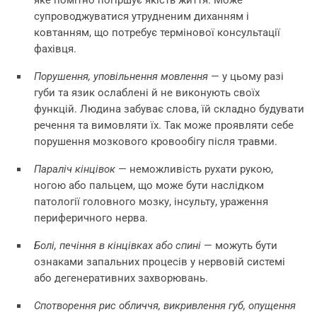
супроводжуватися утрудненим диханням і
ковтанням, що потребує термінової консультації
фахівця.
Порушення, уповільнення мовлення
—
у цьому разі
губи та язик ослаблені й не виконують своїх
функцій. Людина забуває слова, їй складно будувати
речення та вимовляти їх. Так може проявляти себе
порушення мозкового кровообігу після травми.
Параліч кінцівок
—
неможливість рухати рукою,
ногою або пальцем, що може бути наслідком
патології головного мозку, інсульту, ураження
периферичного нерва.
Болі, печіння в кінцівках або спині
—
можуть бути
ознаками запальних процесів у нервовій системі
або дегенеративних захворювань.
Спотворення рис обличчя, викривлення губ, опущення