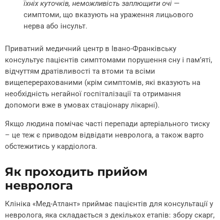
їхніх куточків, неможливість заплющити очі
—
симптоми, що вказують на ураження лицьового
нерва або інсульт.
Приватний медичний центр в Івано-Франківську
консультує пацієнтів симптомами порушення сну і пам’яті,
відчуттям дратівливості та втоми та всіми
вищеперерахованими (крім симптомів, які вказують на
необхідність негайної госпіталізації та отримання
допомоги вже в умовах стаціонару лікарні).
Якщо людина помічає часті перепади артеріального тиску
– це теж є приводом відвідати невролога, а також варто
обстежитись у кардіолога.
Як проходить прийом
невролога
Клініка «Мед-Атлант» приймає пацієнтів для консультації у
невролога, яка складається з декількох етапів: збору скарг,