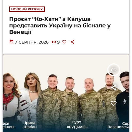
НОВИНИ РЕГІОНУ
Проєкт “Ко-Хати” з Калуша
представить Україну на бієнале у
Венеції
today
7 СЕРПНЯ, 2026
9
insert_link