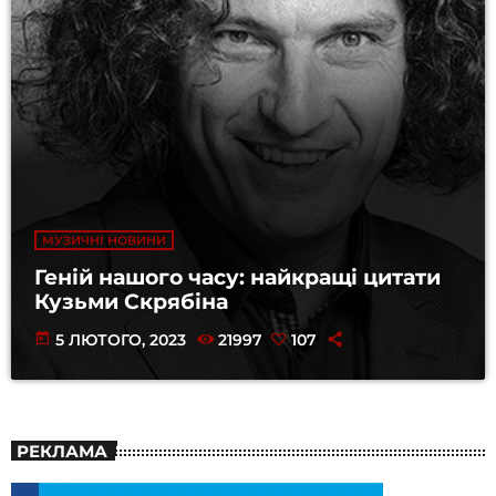
МУЗИЧНІ НОВИНИ
Геній нашого часу: найкращі цитати
Кузьми Скрябіна
today
5 ЛЮТОГО, 2023
21997
107
РЕКЛАМА