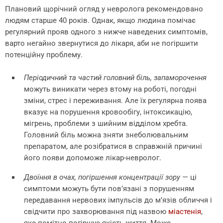
Плановий щорічний огляд у невролога рекомендовано
людям старше 40 років. Однак, якщо людина помічає
регулярний прояв одного з нижче наведених симптомів,
варто негайно звернутися до лікаря, аби не погіршити
потенційну проблему.
Періодичний та частий головний біль, запаморочення
можуть виникати через втому на роботі, погодні
зміни, стрес і переживання. Але їх регулярна поява
вказує на порушення кровообігу, інтоксикацію,
мігрень, проблеми з шийним відділом хребта.
Головний біль можна зняти знеболювальним
препаратом, але розібратися в справжній причині
його появи допоможе лікар-невролог.
Двоїння в очах, погіршення концентрації зору
—
ці
симптоми можуть бути пов’язані з порушенням
передавання нервових імпульсів до м’язів обличчя і
свідчити про захворювання під назвою
міастенія
,
яке помітно погіршує якість життя. Може