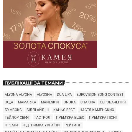
ПУБЛІКАЦІЇ ЗА ТЕМАМИ
ALYONA ALYONA
ALYOSHA
DUA LIPA
EUROVISION SONG CONTEST
GO_A
MAMARIKA
MÅNESKIN
ONUKA
SHAKIRA
ЄВРОБАЧЕННЯ
БУМБОКС
БІЛЛІ АЙЛІШ
КАНЬЄ ВЕСТ
НАСТЯ КАМЕНСКИХ
ТЕЙЛОР СВІФТ
ГАСТРОЛІ
ПРЕМ'ЄРА ВІДЕО
ПРЕМ'ЄРА ПІСНІ
ПРЕМІЯ
ПІДТРИМКА УКРАЇНИ
РЕЙТИНГ