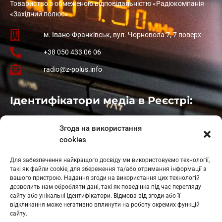
Товариство з обмеженою відповідальністю «Радіокомпанія
«Західний полюс»
м. Івано-Франківськ, вул. Чорновола 7, 7 поверх
+38 050 433 06 06
radio@z-polus.info
Ідентифікатори медіа в Реєстрі:
Івано-Франківськ
: L11-00661
Згода на використання
Калуш
: L11-01410
cookies
Рогатин
: L11-01801
Яблуниця
: L11-01720
Для забезпечення найкращого досвіду ми використовуємо технології,
Косів: L11-01805
такі як файли cookie, для збереження та/або отримання інформації з
Гарасимів: L11-02274
вашого пристрою. Надання згоди на використання цих технологій
дозволить нам обробляти дані, такі як поведінка під час перегляду
сайту або унікальні ідентифікатори. Відмова від згоди або її
відкликання може негативно вплинути на роботу окремих функцій
сайту.