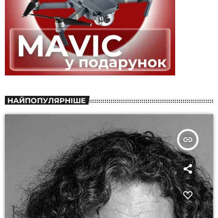
НАЙПОПУЛЯРНІШЕ
insert_link