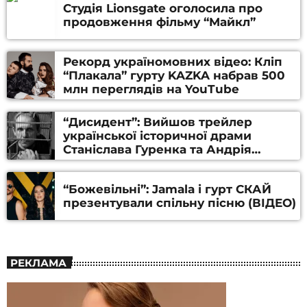
Студія Lionsgate оголосила про
продовження фільму “Майкл”
Рекорд україномовних відео: Кліп
“Плакала” гурту KAZKA набрав 500
млн переглядів на YouTube
“Дисидент”: Вийшов трейлер
української історичної драми
Станіслава Гуренка та Андрія
Алфьорова (ВІДЕО)
“Божевільні”: Jamala і гурт СКАЙ
презентували спільну пісню (ВІДЕО)
РЕКЛАМА