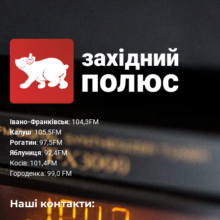
Івано-Франківськ
: 104,3FM
Калуш
: 105,5FM
Рогатин
: 97,5FM
Яблуниця
: 92,4FM
Косів: 101,4FM
Городенка: 99,0 FM
Наші контакти: