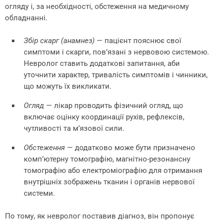
огляду і, за необхідності, обстеження на медичному
обладнанні.
Збір скарг (анамнез)
—
пацієнт пояснює свої
симптоми і скарги, пов’язані з нервовою системою.
Невролог ставить додаткові запитання, аби
уточнити характер, тривалість симптомів і чинники,
що можуть їх викликати.
Огляд
—
лікар проводить фізичний огляд, що
включає оцінку координації рухів, рефлексів,
чутливості та м’язової сили.
Обстеження
—
додатково може бути призначено
комп’ютерну томографію, магнітно-резонансну
томографію або електроміографію для отримання
внутрішніх зображень тканин і органів нервової
системи.
По тому, як невролог поставив діагноз, він пропонує