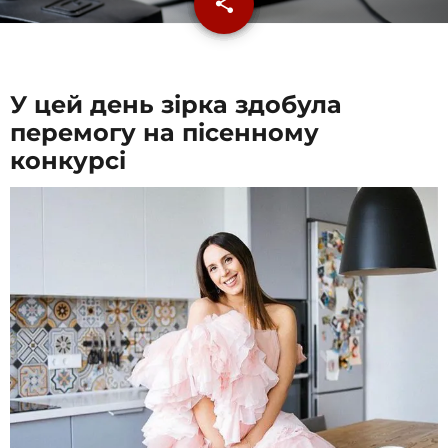
share
email
У цей день зірка здобула
перемогу на пісенному
конкурсі