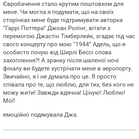
Євробачення стало крутим поштовхом для
мене. Чи могла я подумати, що на своїх
сторінках мене буде підтримувати авторка
“Гаррі Поттера” Джоан Ролінг, вітати з
перемогою Джастін Тімберлейк, згадає під час
свого концерту про мою “1944” Адель, що я
особисто почую від Ширлі Бессі слова
захоплення?! А зранку після шаленої ночі
фіналу ви будете зустрічати мене в аеропорту.
Звичайно, я і не думала про це. Я просто
співала про те, що люблю, для тих, без кого не
можу жити! Завжди вдячна! Ціную! Люблю!
Мої!
емоційно подякувала Джа.