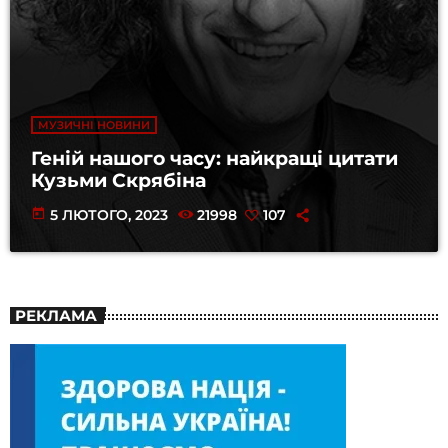
МУЗИЧНІ НОВИНИ
Геній нашого часу: найкращі цитати
Кузьми Скрябіна
today
5 ЛЮТОГО, 2023
21998
107
РЕКЛАМА