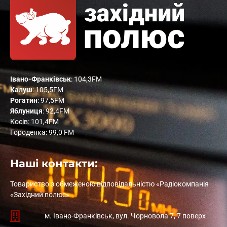
Івано-Франківськ
: 104,3FM
Калуш
: 105,5FM
Рогатин
: 97,5FM
Яблуниця
: 92,4FM
Косів: 101,4FM
Городенка: 99,0 FM
Наші контакти:
Товариство з обмеженою відповідальністю «Радіокомпанія
«Західний полюс»
м. Івано-Франківськ, вул. Чорновола 7, 7 поверх