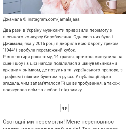
Джамала
© instagram.com/jamalajaaa
Два рази в Україну музиканти привозили перемогу з
пісенного конкурсу Євробачення. Однією з них була і
Джамала
, яка у 2016 році підкорила всю Європу треком
“1944” і здобула переможний кубок.
Рівно чотири роки тому, 14 травня, артистка виступила на
сцені шоу і з цієї нагоди поділилася з шанувальниками
архівним знімком, де позує на тлі українського прапора, з
трофеєм і ніжним букетом в руках. У публікації зірка
згадала, чим запам’яталося їй це випробування, а також
подякувала всім за любов і підтримку.
Сьогодні ми перемогли! Мене переповнює