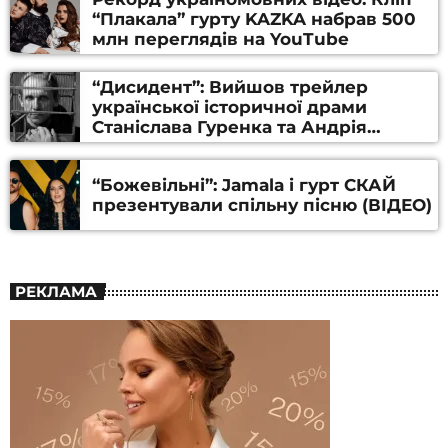
“Плакала” гурту KAZKA набрав 500
млн переглядів на YouTube
“Дисидент”: Вийшов трейлер
української історичної драми
Станіслава Гуренка та Андрія
Алфьорова (ВІДЕО)
“Божевільні”: Jamala і гурт СКАЙ
презентували спільну пісню (ВІДЕО)
РЕКЛАМА