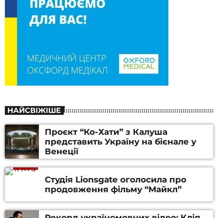
НАЙСВІЖІШЕ
Проєкт “Ко-Хати” з Калуша
представить Україну на бієнале у
Венеції
Студія Lionsgate оголосила про
продовження фільму “Майкл”
Рекорд україномовних відео: Кліп