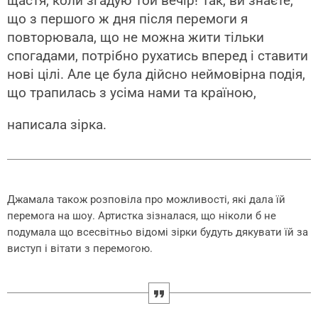
щастя, коли згадую той вечір! Так, ви знаєте,
що з першого ж дня після перемоги я
повторювала, що не можна жити тільки
спогадами, потрібно рухатись вперед і ставити
нові цілі. Але це була дійсно неймовірна подія,
що трапилась з усіма нами та країною,
написала зірка.
Джамала також розповіла про можливості, які дала їй
перемога на шоу. Артистка зізналася, що ніколи б не
подумала що всесвітньо відомі зірки будуть дякувати їй за
виступ і вітати з перемогою.