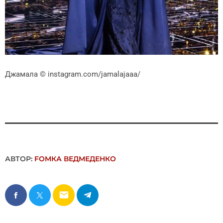
Джамала
© instagram.com/jamalajaaa/
АВТОР:
FОMКА ВЕДМЕДЕНКО
email