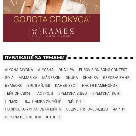
ПУБЛІКАЦІЇ ЗА ТЕМАМИ
ALYONA ALYONA
ALYOSHA
DUA LIPA
EUROVISION SONG CONTEST
GO_A
MAMARIKA
MÅNESKIN
ONUKA
SHAKIRA
ЄВРОБАЧЕННЯ
БУМБОКС
БІЛЛІ АЙЛІШ
КАНЬЄ ВЕСТ
НАСТЯ КАМЕНСКИХ
ТЕЙЛОР СВІФТ
ГАСТРОЛІ
ПРЕМ'ЄРА ВІДЕО
ПРЕМ'ЄРА ПІСНІ
ПРЕМІЯ
ПІДТРИМКА УКРАЇНИ
РЕЙТИНГ
РОСІЙСЬКО-УКРАЇНСЬКА ВІЙНА
СВІДЧЕННЯ ОЧЕВИДЦІВ
ЧАРТИ
ІНФОРМ ЩЕПЛЕННЯ
ІСТОРІЯ