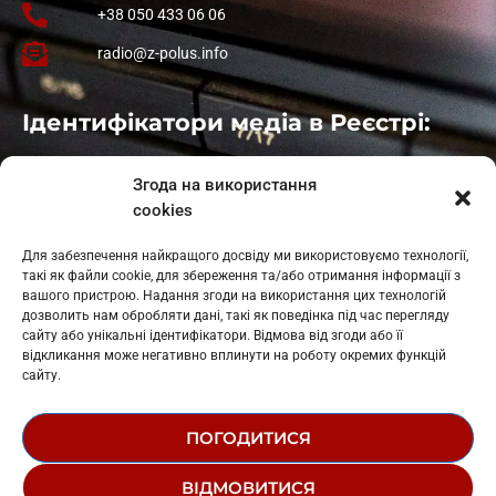
+38 050 433 06 06
radio@z-polus.info
Ідентифікатори медіа в Реєстрі:
Івано-Франківськ
: L11-00661
Згода на використання
Калуш
: L11-01410
cookies
Рогатин
: L11-01801
Яблуниця
: L11-01720
Для забезпечення найкращого досвіду ми використовуємо технології,
Косів: L11-01805
такі як файли cookie, для збереження та/або отримання інформації з
Гарасимів: L11-02274
вашого пристрою. Надання згоди на використання цих технологій
дозволить нам обробляти дані, такі як поведінка під час перегляду
сайту або унікальні ідентифікатори. Відмова від згоди або її
відкликання може негативно вплинути на роботу окремих функцій
сайту.
ПОГОДИТИСЯ
© 1995-2026 РК «ЗАХІДНИЙ ПОЛЮС»
ВІДМОВИТИСЯ