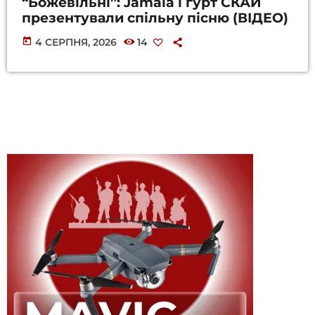
“Божевільні”: Jamala і гурт СКАЙ
презентували спільну пісню (ВІДЕО)
today
4 СЕРПНЯ, 2026
14