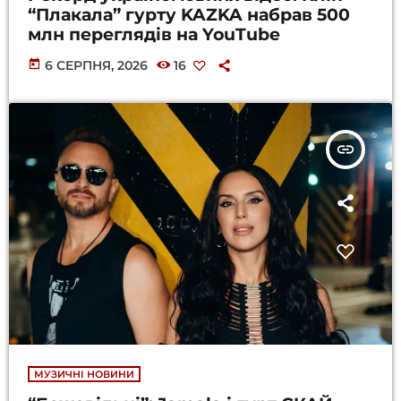
“Плакала” гурту KAZKA набрав 500
млн переглядів на YouTube
today
6 СЕРПНЯ, 2026
16
insert_link
МУЗИЧНІ НОВИНИ