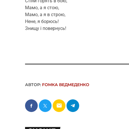
Стіни горять в бою,
Мамо, а я стою,
Мамо, а я в строю,
Нене, я борюсь!
Знищу і повернусь!
АВТОР:
FОMКА ВЕДМЕДЕНКО
email