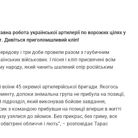
тавна робота української артилерії по ворожих цілях у
ут. Дивіться приголомшливий кліп!
передову і три доби провели разом з гаубичним
їнських військових. І пісня і кліп присвячені всім
у народу, який чинить шалений опір російським
і воїни 45 окремої артилерійської бригади. Якогось
менту, допоки знімальна група не прибула на позиції,
ий підрозділ, який виконував бойове завдання,
усик з командою прибувши на позиції вперше в житті
у узялися до зйомок. Без прикрас, без гриму, все
, обвітрені обличчя і лють”, – розповідає Тарас