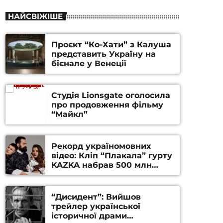
НАЙСВІЖІШЕ
Проєкт “Ко-Хати” з Калуша
представить Україну на
бієнале у Венеції
Студія Lionsgate оголосила
про продовження фільму
“Майкл”
Рекорд україномовних
відео: Кліп “Плакала” гурту
KAZKA набрав 500 млн
переглядів на YouTube
“Дисидент”: Вийшов
трейлер української
історичної драми