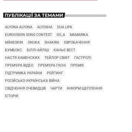
ПУБЛІКАЦІЇ ЗА ТЕМАМИ
ALYONA ALYONA
ALYOSHA
DUA LIPA
EUROVISION SONG CONTEST
GO_A
MAMARIKA
MÅNESKIN
ONUKA
SHAKIRA
ЄВРОБАЧЕННЯ
БУМБОКС
БІЛЛІ АЙЛІШ
КАНЬЄ ВЕСТ
НАСТЯ КАМЕНСКИХ
ТЕЙЛОР СВІФТ
ГАСТРОЛІ
ПРЕМ'ЄРА ВІДЕО
ПРЕМ'ЄРА ПІСНІ
ПРЕМІЯ
ПІДТРИМКА УКРАЇНИ
РЕЙТИНГ
РОСІЙСЬКО-УКРАЇНСЬКА ВІЙНА
СВІДЧЕННЯ ОЧЕВИДЦІВ
ЧАРТИ
ІНФОРМ ЩЕПЛЕННЯ
ІСТОРІЯ