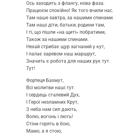
Ось заходить з флангу, нова фаза.
Працюєм спокійно! Як того вчили нас.
Там наше завтра, за нашими спинами.
Там наші діти, батьки, родини там,
І ті, що пішли «на щиті» побратими,
Також за нашими спинами.
Нехай стрибає щур загнаний у кут,
І палає заревом наш маршрут,
Значить є робота для наших рук тут.
Тут!
Фортеця Бахмут,
Всі молитви наші тут.
І сердець сталевий Дух,
І Герої незламних Крут,
З неба нам сил дають,
Волю, вогонь і лють!
Стіни горять в бою,
Мамо, а я стою,