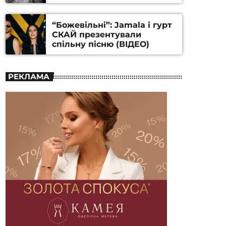
Станіслава Гуренка та
Андрія Алфьорова (ВІДЕО)
“Божевільні”: Jamala і гурт
СКАЙ презентували
спільну пісню (ВІДЕО)
РЕКЛАМА