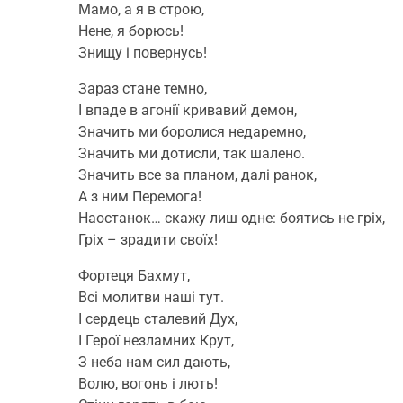
Мамо, а я в строю,
Нене, я борюсь!
Знищу і повернусь!
Зараз стане темно,
І впаде в агонії кривавий демон,
Значить ми боролися недаремно,
Значить ми дотисли, так шалено.
Значить все за планом, далі ранок,
А з ним Перемога!
Наостанок… скажу лиш одне: боятись не гріх,
Гріх – зрадити своїх!
Фортеця Бахмут,
Всі молитви наші тут.
І сердець сталевий Дух,
І Герої незламних Крут,
З неба нам сил дають,
Волю, вогонь і лють!