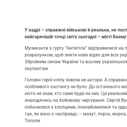
У кадрі – справжні військові й реальна, не пос
найгарячішій точці світу сьогодні – місті Бахм
Музиканти з гурту “Антитіла” відправилися на 
розрахунком, щоб зняти нове відео для всіх укра
Збройним силам України та всьому українськом
окупантам.
Головні герої кліпу зовсім не актори. А справжн
особливого кастингу не було. До останнього мо
ніхто не знав, хто саме буде на них. Це реальн
знаходячись на бойовому чергуванні. Сергій В
побачилися з хлопцями, познайомилися та одраз
так, як воно є насправді, – мазут, порох, мороз
Тополя.