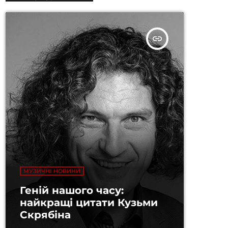
insert_link
МУЗИЧНІ НОВИНИ
Геній нашого часу:
найкращі цитати Кузьми
Скрябіна