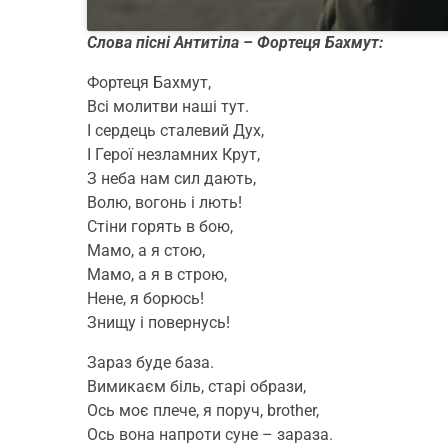
Слова пісні Антитіла – Фортеця Бахмут:
Фортеця Бахмут,
Всі молитви наші тут.
І сердець сталевий Дух,
І Герої незламних Крут,
З неба нам сил дають,
Волю, вогонь і лють!
Стіни горять в бою,
Мамо, а я стою,
Мамо, а я в строю,
Нене, я борюсь!
Знищу і повернусь!
Зараз буде база.
Вимикаєм біль, старі образи,
Ось моє плече, я поруч, brother,
Ось вона напроти суне – зараза.