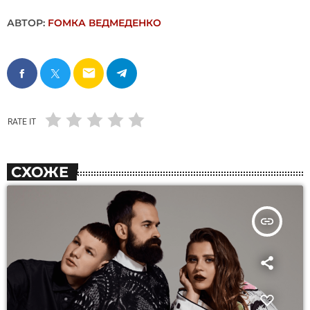
АВТОР:
FОMКА ВЕДМЕДЕНКО
email
RATE IT
СХОЖЕ
insert_link