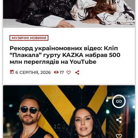
МУЗИЧНІ НОВИНИ
Рекорд україномовних відео: Кліп
“Плакала” гурту KAZKA набрав 500
млн переглядів на YouTube
today
6 СЕРПНЯ, 2026
17
insert_link