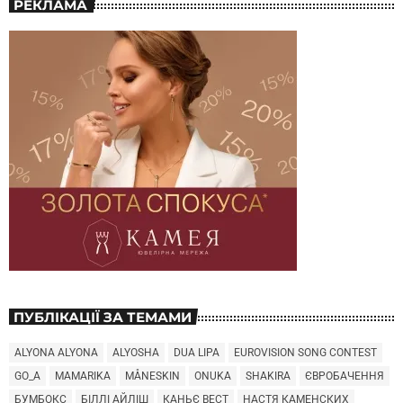
РЕКЛАМА
ПУБЛІКАЦІЇ ЗА ТЕМАМИ
ALYONA ALYONA
ALYOSHA
DUA LIPA
EUROVISION SONG CONTEST
GO_A
MAMARIKA
MÅNESKIN
ONUKA
SHAKIRA
ЄВРОБАЧЕННЯ
БУМБОКС
БІЛЛІ АЙЛІШ
КАНЬЄ ВЕСТ
НАСТЯ КАМЕНСКИХ