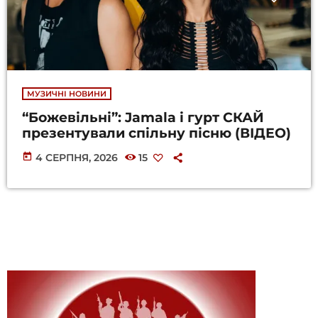
МУЗИЧНІ НОВИНИ
“Божевільні”: Jamala і гурт СКАЙ
презентували спільну пісню (ВІДЕО)
today
4 СЕРПНЯ, 2026
15