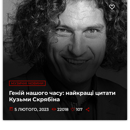
МУЗИЧНІ НОВИНИ
Геній нашого часу: найкращі цитати
Кузьми Скрябіна
today
5 ЛЮТОГО, 2023
22018
107