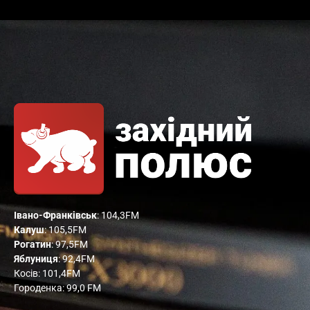
Івано-Франківськ
: 104,3FM
Калуш
: 105,5FM
Рогатин
: 97,5FM
Яблуниця
: 92,4FM
Косів: 101,4FM
Городенка: 99,0 FM