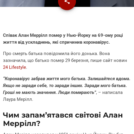
share
email
Співак Алан Меррілл помер у Нью-Йорку на 69-ому році
життя від ускладнень, які спричинив коронавірус.
Про смерть батька повідомила його донька. Вона
зазначила, що батько помер 29 березня, пише сайт новин
24 Lifestyle
.
“Коронавірус забрав життя мого батька. Залишайтеся вдома.
Якщо не заради себе, то заради інших. Заради мого батька.
Гроші не мають значення. Люди помирають”
, – написала
Лаура Мерілл.
Чим запам’ятався світові Алан
Меррілл?