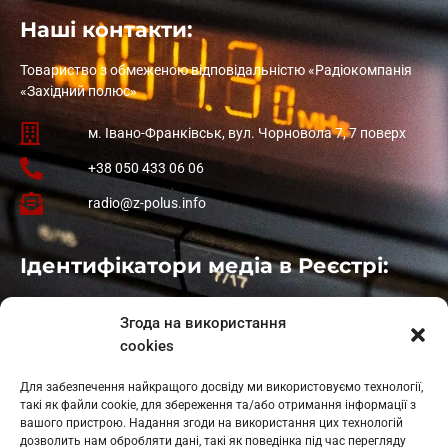
Наші контакти:
Товариство з обмеженою відповідальністю «Радіокомпанія
«Західний полюс»
м. Івано-Франківськ, вул. Чорновола 7, 7 поверх
+38 050 433 06 06
radio@z-polus.info
Ідентифікатори медіа в Реєстрі:
Івано-Франківськ
: L11-00661
Згода на використання
Калуш
: L11-01410
cookies
Рогатин
: L11-01801
Яблуниця
: L11-01720
Для забезпечення найкращого досвіду ми використовуємо технології,
Косів: L11-01805
такі як файли cookie, для збереження та/або отримання інформації з
Гарасимів: L11-02274
вашого пристрою. Надання згоди на використання цих технологій
дозволить нам обробляти дані, такі як поведінка під час перегляду