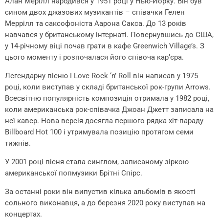
Алан Мерілл народився у 1951 році у Нью-Йорку. Він був
сином двох джазових музикантів – співачки Гелен
Меррілл та саксофоніста Аарона Сакса. До 13 років
навчався у британському інтернаті. Повернувшись до США,
у 14-річному віці почав грати в кафе Greenwich Village’s. З
цього моменту і розпочалася його співоча кар’єра.
Легендарну пісню I Love Rock ‘n’ Roll він написав у 1975
році, коли виступав у складі британської рок-групи Arrows.
Всесвітню популярність композиція отримала у 1982 році,
коли американська рок-співачка Джоан Джетт записала на
неї кавер. Нова версія досягла першого рядка хіт-параду
Billboard Hot 100 і утримувала позицію протягом семи
тижнів.
У 2001 році пісня стала синглом, записаному зіркою
американської попмузики Брітні Спірс.
За останні роки він випустив кілька альбомів в якості
сольного виконавця, а до березня 2020 року виступав на
концертах.