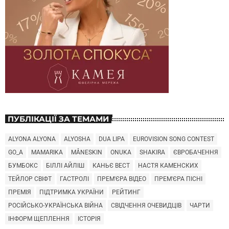
ПУБЛІКАЦІЇ ЗА ТЕМАМИ
ALYONA ALYONA
ALYOSHA
DUA LIPA
EUROVISION SONG CONTEST
GO_A
MAMARIKA
MÅNESKIN
ONUKA
SHAKIRA
ЄВРОБАЧЕННЯ
БУМБОКС
БІЛЛІ АЙЛІШ
КАНЬЄ ВЕСТ
НАСТЯ КАМЕНСКИХ
ТЕЙЛОР СВІФТ
ГАСТРОЛІ
ПРЕМ'ЄРА ВІДЕО
ПРЕМ'ЄРА ПІСНІ
ПРЕМІЯ
ПІДТРИМКА УКРАЇНИ
РЕЙТИНГ
РОСІЙСЬКО-УКРАЇНСЬКА ВІЙНА
СВІДЧЕННЯ ОЧЕВИДЦІВ
ЧАРТИ
ІНФОРМ ЩЕПЛЕННЯ
ІСТОРІЯ