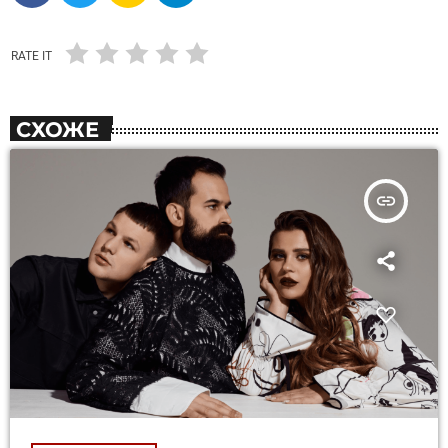
RATE IT
СХОЖЕ
insert_link