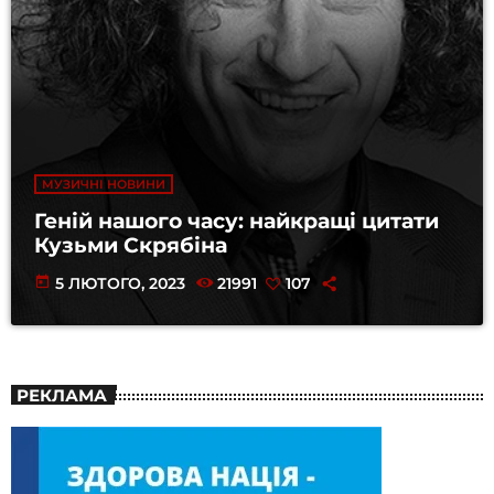
МУЗИЧНІ НОВИНИ
Геній нашого часу: найкращі цитати
Кузьми Скрябіна
today
5 ЛЮТОГО, 2023
21991
107
РЕКЛАМА