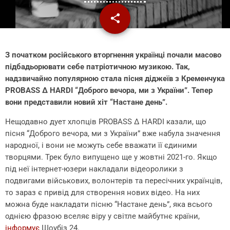
share
email
З початком російського вторгнення українці почали масово
підбадьорювати себе патріотичною музикою. Так,
надзвичайно популярною стала пісня діджеїв з Кременчука
PROBASS ∆ HARDI “Доброго вечора, ми з України”. Тепер
вони представили новий хіт “Настане день”.
Нещодавно дует хлопців PROBASS ∆ HARDI казали, що
пісня “Доброго вечора, ми з України” вже набула значення
народної, і вони не можуть себе вважати її єдиними
творцями. Трек було випущено ще у жовтні 2021-го. Якщо
під неї інтернет-юзери накладали відеоролики з
подвигами військових, волонтерів та пересічних українців,
то зараз є привід для створення нових відео. На них
можна буде накладати пісню “Настане день”, яка всього
однією фразою вселяє віру у світле майбутнє країни,
інформує
Шоубіз 24.