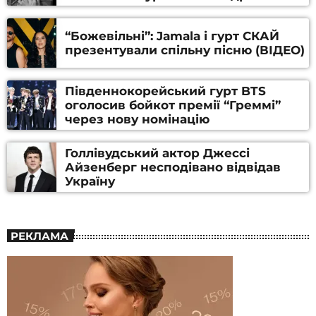
Алфьорова (ВІДЕО)
“Божевільні”: Jamala і гурт СКАЙ
презентували спільну пісню (ВІДЕО)
Південнокорейський гурт BTS
оголосив бойкот премії “Греммі”
через нову номінацію
Голлівудський актор Джессі
Айзенберг несподівано відвідав
Україну
РЕКЛАМА