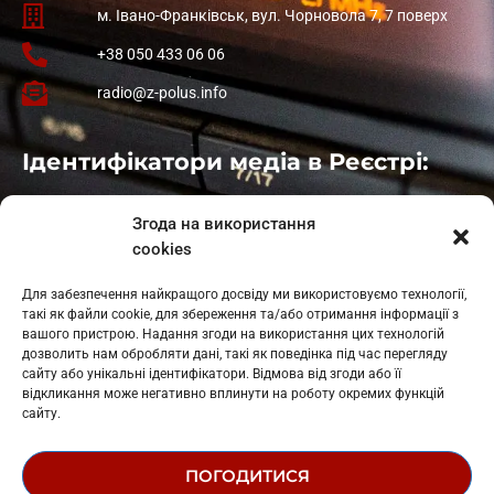
м. Івано-Франківськ, вул. Чорновола 7, 7 поверх
+38 050 433 06 06
radio@z-polus.info
Ідентифікатори медіа в Реєстрі:
Івано-Франківськ
: L11-00661
Згода на використання
Калуш
: L11-01410
cookies
Рогатин
: L11-01801
Яблуниця
: L11-01720
Для забезпечення найкращого досвіду ми використовуємо технології,
Косів: L11-01805
такі як файли cookie, для збереження та/або отримання інформації з
Гарасимів: L11-02274
вашого пристрою. Надання згоди на використання цих технологій
дозволить нам обробляти дані, такі як поведінка під час перегляду
сайту або унікальні ідентифікатори. Відмова від згоди або її
відкликання може негативно вплинути на роботу окремих функцій
сайту.
ПОГОДИТИСЯ