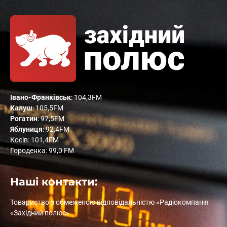
Івано-Франківськ
: 104,3FM
Калуш
: 105,5FM
Рогатин
: 97,5FM
Яблуниця
: 92,4FM
Косів: 101,4FM
Городенка: 99,0 FM
Наші контакти:
Товариство з обмеженою відповідальністю «Радіокомпанія
«Західний полюс»