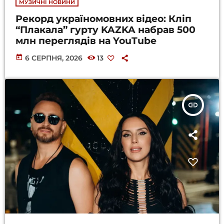
МУЗИЧНІ НОВИНИ
Рекорд україномовних відео: Кліп
“Плакала” гурту KAZKA набрав 500
млн переглядів на YouTube
today
6 СЕРПНЯ, 2026
13
insert_link