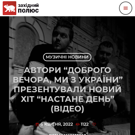
menu
МУЗИЧНІ НОВИНИ
АВТОРИ “ДОБРОГО
ВЕЧОРА, МИ З УКРАЇНИ”
ПРЕЗЕНТУВАЛИ НОВИЙ
ХІТ “НАСТАНЕ ДЕНЬ”
(ВІДЕО)
6 КВІТНЯ, 2022
1122
today