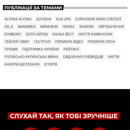
ПУБЛІКАЦІЇ ЗА ТЕМАМИ
ALYONA ALYONA
ALYOSHA
DUA LIPA
EUROVISION SONG CONTEST
GO_A
MAMARIKA
MÅNESKIN
ONUKA
SHAKIRA
ЄВРОБАЧЕННЯ
БУМБОКС
БІЛЛІ АЙЛІШ
КАНЬЄ ВЕСТ
НАСТЯ КАМЕНСКИХ
ТЕЙЛОР СВІФТ
ГАСТРОЛІ
ПРЕМ'ЄРА ВІДЕО
ПРЕМ'ЄРА ПІСНІ
ПРЕМІЯ
ПІДТРИМКА УКРАЇНИ
РЕЙТИНГ
РОСІЙСЬКО-УКРАЇНСЬКА ВІЙНА
СВІДЧЕННЯ ОЧЕВИДЦІВ
ЧАРТИ
ІНФОРМ ЩЕПЛЕННЯ
ІСТОРІЯ
СЛУХАЙ ТАК, ЯК ТОБІ ЗРУЧНІШЕ