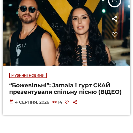
insert_link
МУЗИЧНІ НОВИНИ
“Божевільні”: Jamala і гурт СКАЙ
презентували спільну пісню (ВІДЕО)
today
4 СЕРПНЯ, 2026
14