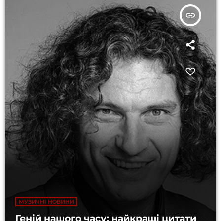
insert_link
МУЗИЧНІ НОВИНИ
Геній нашого часу: найкращі цитати