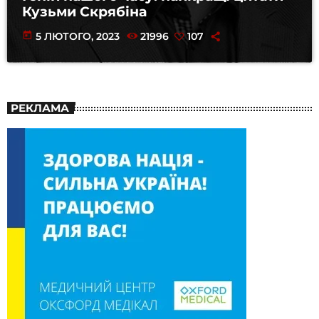
Кузьми Скрябіна
today
5 ЛЮТОГО, 2023
21996
107
РЕКЛАМА