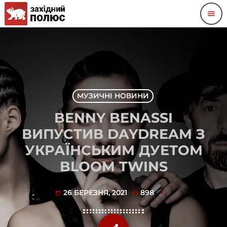
menu
МУЗИЧНІ НОВИНИ
BENNY BENASSI
ВИПУСТИВ DAYDREAM З
УКРАЇНСЬКИМ ДУЕТОМ
BLOOM TWINS
26 БЕРЕЗНЯ, 2021
898
today