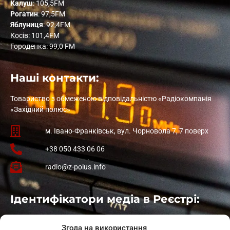
Калуш
: 105,5FM
Рогатин
: 97,5FM
Яблуниця
: 92,4FM
Косів: 101,4FM
Городенка: 99,0 FM
Наші контакти:
Товариство з обмеженою відповідальністю «Радіокомпанія
«Західний полюс»
м. Івано-Франківськ, вул. Чорновола 7, 7 поверх
+38 050 433 06 06
radio@z-polus.info
Ідентифікатори медіа в Реєстрі:
Івано-Франківськ
: L11-00661
Згода на використання