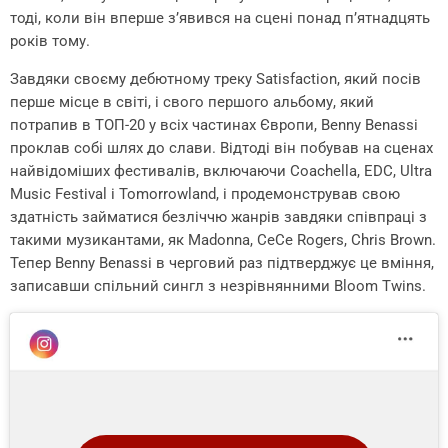
тоді, коли він вперше з’явився на сцені понад п’ятнадцять
років тому.
Завдяки своєму дебютному треку Satisfaction, який посів
перше місце в світі, і свого першого альбому, який
потрапив в ТОП-20 у всіх частинах Європи, Benny Benassi
проклав собі шлях до слави. Відтоді він побував на сценах
найвідоміших фестивалів, включаючи Coachella, EDC, Ultra
Music Festival і Tomorrowland, і продемонстрував свою
здатність займатися безліччю жанрів завдяки співпраці з
такими музикантами, як Madonna, CeCe Rogers, Chris Brown.
Тепер Benny Benassi в черговий раз підтверджує це вміння,
записавши спільний сингл з незрівнянними Bloom Twins.