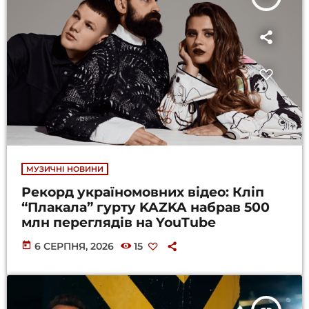
МУЗИЧНІ НОВИНИ
Рекорд україномовних відео: Кліп
“Плакала” гурту KAZKA набрав 500
млн переглядів на YouTube
today
6 СЕРПНЯ, 2026
15