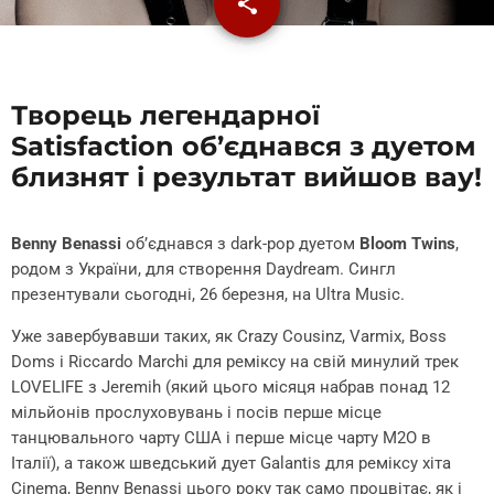
share
email
Творець легендарної
Satisfaction об’єднався з дуетом
близнят і результат вийшов вау!
Benny Benassi
об’єднався з dark-pop дуетом
Bloom Twins
,
родом з України, для створення Daydream. Сингл
презентували сьогодні, 26 березня, на Ultra Music.
Уже завербувавши таких, як Crazy Cousinz, Varmix, Boss
Doms і Riccardo Marchi для реміксу на свій минулий трек
LOVELIFE з Jeremih (який цього місяця набрав понад 12
мільйонів прослуховувань і посів перше місце
танцювального чарту США і перше місце чарту М2О в
Італії), а також шведський дует Galantis для реміксу хіта
Cinema, Benny Benassi цього року так само процвітає, як і