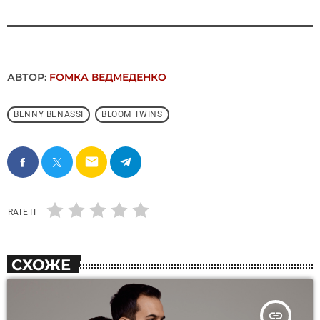
АВТОР:
FОMКА ВЕДМЕДЕНКО
BENNY BENASSI
BLOOM TWINS
email
RATE IT
СХОЖЕ
insert_link