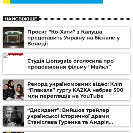
НАЙСВІЖІШЕ
Проєкт “Ко-Хати” з Калуша
представить Україну на бієнале у
Венеції
Студія Lionsgate оголосила про
продовження фільму “Майкл”
Рекорд україномовних відео: Кліп
“Плакала” гурту KAZKA набрав 500
млн переглядів на YouTube
“Дисидент”: Вийшов трейлер
української історичної драми
Станіслава Гуренка та Андрія
Алфьорова (ВІДЕО)