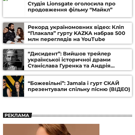
Студія Lionsgate оголосила про
продовження фільму “Майкл”
Рекорд україномовних відео: Кліп
“Плакала” гурту KAZKA набрав 500
млн переглядів на YouTube
“Дисидент”: Вийшов трейлер
української історичної драми
Станіслава Гуренка та Андрія
Алфьорова (ВІДЕО)
“Божевільні”: Jamala і гурт СКАЙ
презентували спільну пісню (ВІДЕО)
РЕКЛАМА