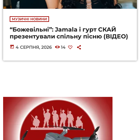
МУЗИЧНІ НОВИНИ
“Божевільні”: Jamala і гурт СКАЙ
презентували спільну пісню (ВІДЕО)
today
4 СЕРПНЯ, 2026
14