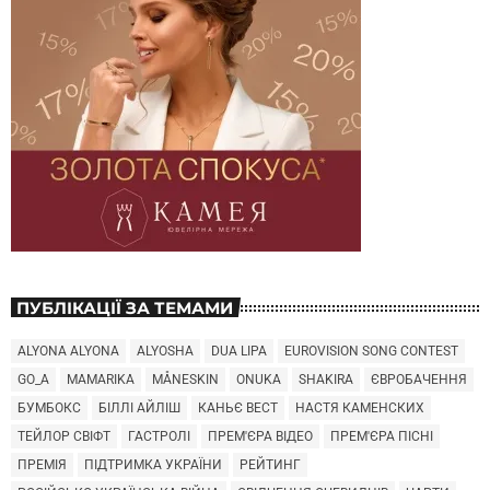
ПУБЛІКАЦІЇ ЗА ТЕМАМИ
ALYONA ALYONA
ALYOSHA
DUA LIPA
EUROVISION SONG CONTEST
GO_A
MAMARIKA
MÅNESKIN
ONUKA
SHAKIRA
ЄВРОБАЧЕННЯ
БУМБОКС
БІЛЛІ АЙЛІШ
КАНЬЄ ВЕСТ
НАСТЯ КАМЕНСКИХ
ТЕЙЛОР СВІФТ
ГАСТРОЛІ
ПРЕМ'ЄРА ВІДЕО
ПРЕМ'ЄРА ПІСНІ
ПРЕМІЯ
ПІДТРИМКА УКРАЇНИ
РЕЙТИНГ