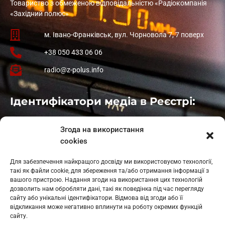
Товариство з обмеженою відповідальністю «Радіокомпанія
«Західний полюс»
м. Івано-Франківськ, вул. Чорновола 7, 7 поверх
+38 050 433 06 06
radio@z-polus.info
Ідентифікатори медіа в Реєстрі:
Івано-Франківськ
: L11-00661
Згода на використання
Калуш
: L11-01410
cookies
Рогатин
: L11-01801
Яблуниця
: L11-01720
Для забезпечення найкращого досвіду ми використовуємо технології,
Косів: L11-01805
такі як файли cookie, для збереження та/або отримання інформації з
Гарасимів: L11-02274
вашого пристрою. Надання згоди на використання цих технологій
дозволить нам обробляти дані, такі як поведінка під час перегляду
сайту або унікальні ідентифікатори. Відмова від згоди або її
відкликання може негативно вплинути на роботу окремих функцій
сайту.