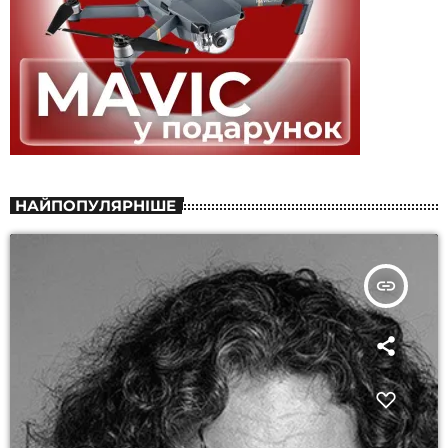
НАЙПОПУЛЯРНІШЕ
insert_link