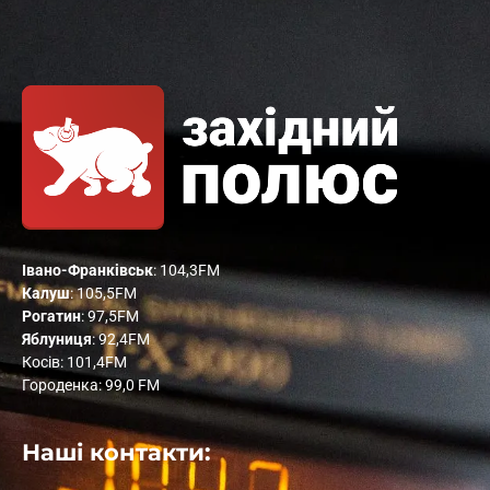
Івано-Франківськ
: 104,3FM
Калуш
: 105,5FM
Рогатин
: 97,5FM
Яблуниця
: 92,4FM
Косів: 101,4FM
Городенка: 99,0 FM
Наші контакти: