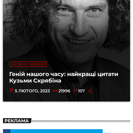
МУЗИЧНІ НОВИНИ
Геній нашого часу: найкращі цитати
Кузьми Скрябіна
today
5 ЛЮТОГО, 2023
21996
107
РЕКЛАМА