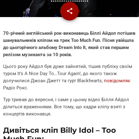
share
email
70-річний англійський рок-виконавець Біллі Айдол потішив
шанувальників кліпом на трек Too Much Fun. Пісня увійшла
до цьогорічного альбому Dream Into It, який став першим
релізом музиканта за 10 років.
Цього року Айдол був дуже зайнятий, тішив публіку своїм
туром
It’s A Nice Day To…Tour Again!, до якого також
долучилися Джоан Джетт та гурт Blackhearts,
повідомляє
Радіо Рокс.
Тур тривав до вересня, і саме у цьому відео Білля Айдол
ділиться враженнями. Все тому, що кадри кліпу взяті з
концертів виконавця.
Дивіться кліп Billy Idol – Too
Much Fun: