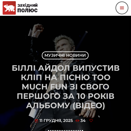
menu
МУЗИЧНІ НОВИНИ
БІЛЛІ АЙДОЛ ВИПУСТИВ
КЛІП НА ПІСНЮ TOO
MUCH FUN ЗІ СВОГО
ПЕРШОГО ЗА 10 РОКІВ
АЛЬБОМУ (ВІДЕО)
11 ГРУДНЯ, 2025
34
today