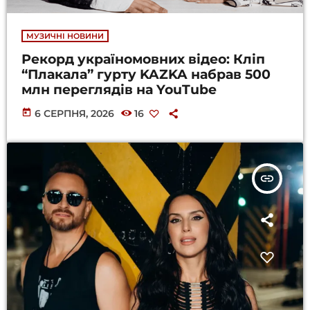
МУЗИЧНІ НОВИНИ
Рекорд україномовних відео: Кліп
“Плакала” гурту KAZKA набрав 500
млн переглядів на YouTube
today
6 СЕРПНЯ, 2026
16
insert_link