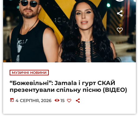
МУЗИЧНІ НОВИНИ
“Божевільні”: Jamala і гурт СКАЙ
презентували спільну пісню (ВІДЕО)
today
4 СЕРПНЯ, 2026
15