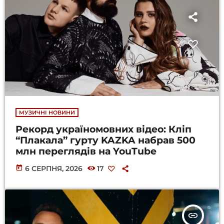
МУЗИЧНІ НОВИНИ
Рекорд україномовних відео: Кліп
“Плакала” гурту KAZKA набрав 500
млн переглядів на YouTube
today
6 СЕРПНЯ, 2026
17
insert_link