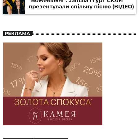
“Божевільні”: Jamala і гурт СКАЙ
презентували спільну пісню (ВІДЕО)
РЕКЛАМА