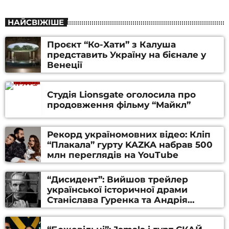
НАЙСВІЖІШЕ
Проєкт “Ко-Хати” з Калуша
представить Україну на бієнале у
Венеції
Студія Lionsgate оголосила про
продовження фільму “Майкл”
Рекорд україномовних відео: Кліп
“Плакала” гурту KAZKA набрав 500
млн переглядів на YouTube
“Дисидент”: Вийшов трейлер
української історичної драми
Станіслава Гуренка та Андрія
Алфьорова (ВІДЕО)