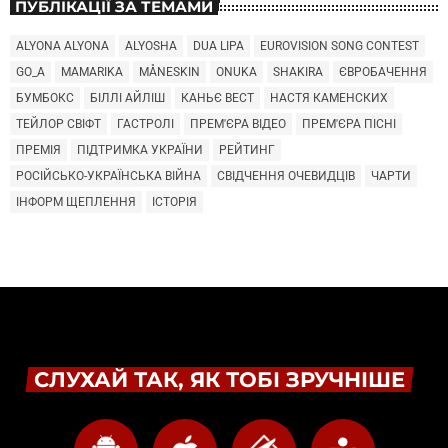
ПУБЛІКАЦІЇ ЗА ТЕМАМИ
ALYONA ALYONA
ALYOSHA
DUA LIPA
EUROVISION SONG CONTEST
GO_A
MAMARIKA
MÅNESKIN
ONUKA
SHAKIRA
ЄВРОБАЧЕННЯ
БУМБОКС
БІЛЛІ АЙЛІШ
КАНЬЄ ВЕСТ
НАСТЯ КАМЕНСКИХ
ТЕЙЛОР СВІФТ
ГАСТРОЛІ
ПРЕМ'ЄРА ВІДЕО
ПРЕМ'ЄРА ПІСНІ
ПРЕМІЯ
ПІДТРИМКА УКРАЇНИ
РЕЙТИНГ
РОСІЙСЬКО-УКРАЇНСЬКА ВІЙНА
СВІДЧЕННЯ ОЧЕВИДЦІВ
ЧАРТИ
ІНФОРМ ЩЕПЛЕННЯ
ІСТОРІЯ
СЛУХАЙ ТАК, ЯК ТОБІ ЗРУЧНІШЕ