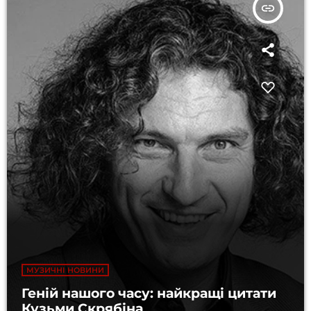
insert_link
МУЗИЧНІ НОВИНИ
Геній нашого часу: найкращі цитати
Кузьми Скрябіна