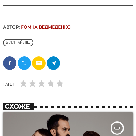
АВТОР:
FОMКА ВЕДМЕДЕНКО
БІЛЛІ АЙЛІШ
email
RATE IT
СХОЖЕ
insert_link