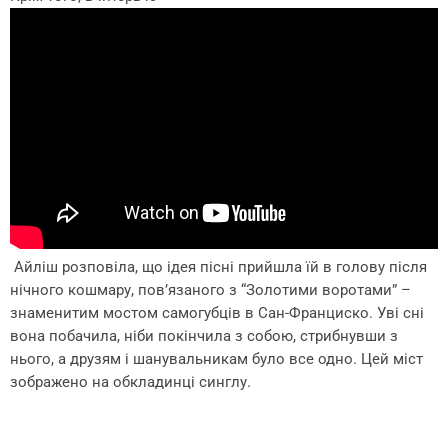
Айліш розповіла, що ідея пісні прийшла їй в голову після
нічного кошмару, пов’язаного з “Золотими воротами” –
знаменитим мостом самогубців в Сан-Франциско. Уві сні
вона побачила, ніби покінчила з собою, стрибнувши з
нього, а друзям і шанувальникам було все одно. Цей міст
зображено на обкладинці синглу.