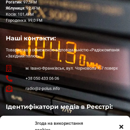
Рогатин
: 97,5FM
Яблуниця
: 92,4FM
Косів: 101,4FM
Городенка: 99,0 FM
Наші контакти:
Товариство з обмеженою відповідальністю «Радіокомпанія
«Західний полюс»
м. Івано-Франківськ, вул. Чорновола 7, 7 поверх
+38 050 433 06 06
radio@z-polus.info
Ідентифікатори медіа в Реєстрі:
Івано-Франківськ
: L11-00661
Згода на використання
Калуш
: L11-01410