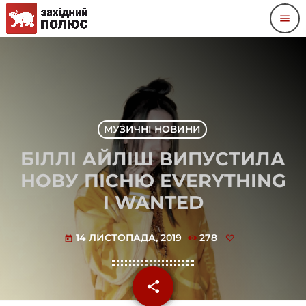
menu
МУЗИЧНІ НОВИНИ
БІЛЛІ АЙЛІШ ВИПУСТИЛА
НОВУ ПІСНЮ EVERYTHING
I WANTED
14 ЛИСТОПАДА, 2019
278
today
share
email