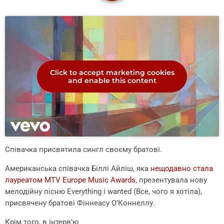
Click to accept marketing cookies
and enable this content
Співачка присвятила сингл своєму братові.
Американська співачка Біллі Айліш, яка
нещодавно стала
лауреатом MTV Europe Music Awards
, презентувала нову
мелодійну пісню Everything i wanted (Все, чого я хотіла),
присвячену братові Фіннеасу О’Коннеллу.
Крім того, в інтерв’ю