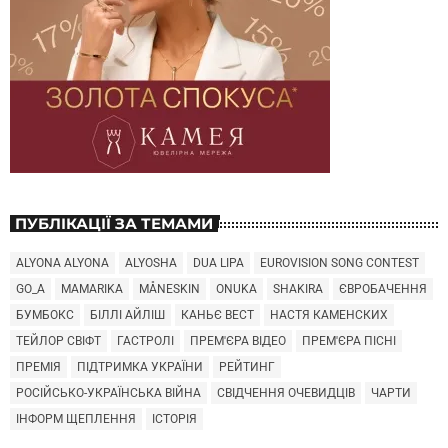
ПУБЛІКАЦІЇ ЗА ТЕМАМИ
ALYONA ALYONA
ALYOSHA
DUA LIPA
EUROVISION SONG CONTEST
GO_A
MAMARIKA
MÅNESKIN
ONUKA
SHAKIRA
ЄВРОБАЧЕННЯ
БУМБОКС
БІЛЛІ АЙЛІШ
КАНЬЄ ВЕСТ
НАСТЯ КАМЕНСКИХ
ТЕЙЛОР СВІФТ
ГАСТРОЛІ
ПРЕМ'ЄРА ВІДЕО
ПРЕМ'ЄРА ПІСНІ
ПРЕМІЯ
ПІДТРИМКА УКРАЇНИ
РЕЙТИНГ
РОСІЙСЬКО-УКРАЇНСЬКА ВІЙНА
СВІДЧЕННЯ ОЧЕВИДЦІВ
ЧАРТИ
ІНФОРМ ЩЕПЛЕННЯ
ІСТОРІЯ