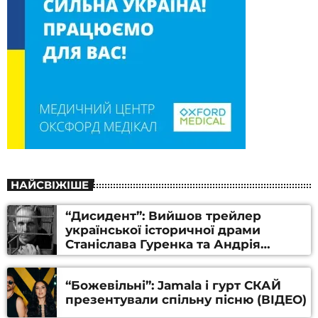
НАЙСВІЖІШЕ
“Дисидент”: Вийшов трейлер
української історичної драми
Станіслава Гуренка та Андрія
Алфьорова (ВІДЕО)
“Божевільні”: Jamala і гурт СКАЙ
презентували спільну пісню (ВІДЕО)