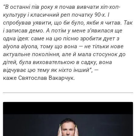
“В останні пів року я почав вивчати хіп-хоп-
культуру і класичний реп початку 90-х. І
спробував уявити, що би було, якби я читав. Так
і записав демо. А потім у мене з’явилася ще
одна ідея: саме на цю пісню зробити дует з
alyona alyona, тому що вона — не тільки нове
актуальне покоління, але й мала стосунок до
дітей, була вихователькою в садку, вона
відчуває цю тему як ніхто інший”
, —
каже Святослав Вакарчук.