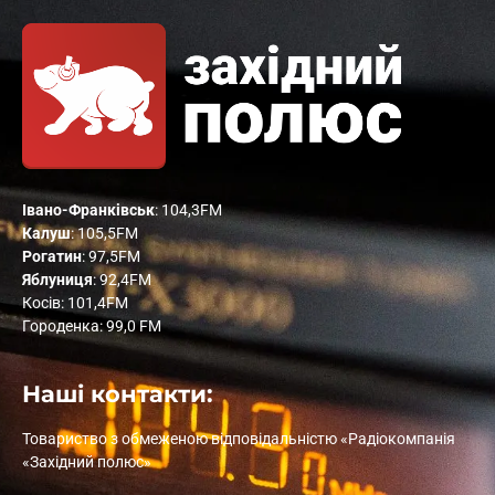
Івано-Франківськ
: 104,3FM
Калуш
: 105,5FM
Рогатин
: 97,5FM
Яблуниця
: 92,4FM
Косів: 101,4FM
Городенка: 99,0 FM
Наші контакти:
Товариство з обмеженою відповідальністю «Радіокомпанія
«Західний полюс»