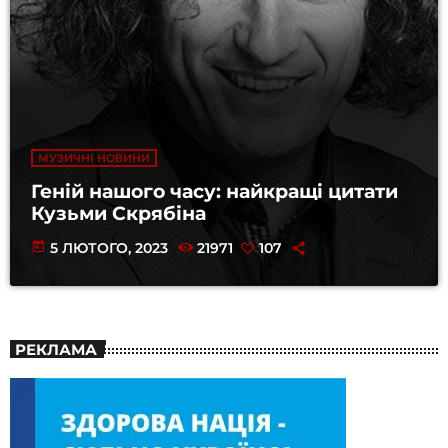
МУЗИЧНІ НОВИНИ
Геній нашого часу: найкращі цитати
Кузьми Скрябіна
today
5 ЛЮТОГО, 2023
21971
107
РЕКЛАМА