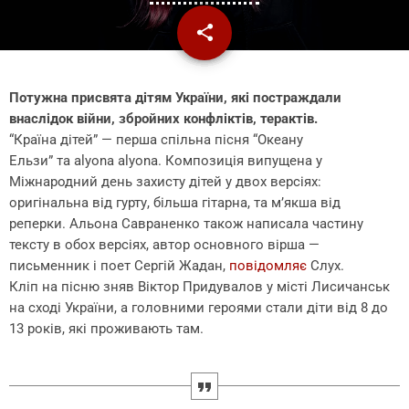
share
email
7
Потужна присвята дітям України, які постраждали
внаслідок війни, збройних конфліктів, терактів.
“Країна дітей” — перша спільна пісня “Океану
Ельзи” та alyona alyona. Композиція випущена у
Міжнародний день захисту дітей у двох версіях:
оригінальна від гурту, більша гітарна, та м’якша від
реперки. Альона Савраненко також написала частину
тексту в обох версіях, автор основного вірша —
письменник і поет Сергій Жадан,
повідомляє
Слух.
Кліп на пісню зняв Віктор Придувалов у місті Лисичанськ
на сході України, а головними героями стали діти від 8 до
13 років, які проживають там.