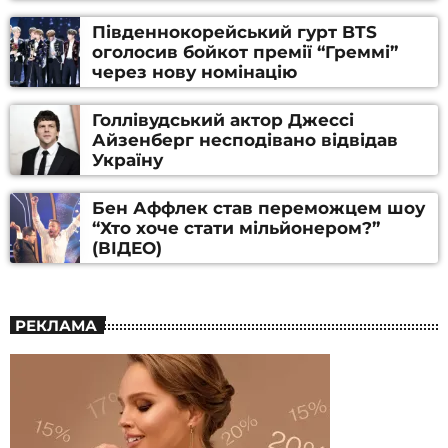
Південнокорейський гурт BTS
оголосив бойкот премії “Греммі”
через нову номінацію
Голлівудський актор Джессі
Айзенберг несподівано відвідав
Україну
Бен Аффлек став переможцем шоу
“Хто хоче стати мільйонером?”
(ВІДЕО)
РЕКЛАМА