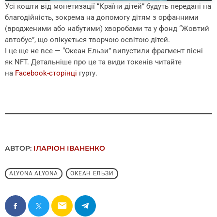
Усі кошти від монетизації “Країни дітей” будуть передані на
благодійність, зокрема на допомогу дітям з орфанними
(вродженими або набутими) хворобами та у фонд “Жовтий
автобус”, що опікується творчою освітою дітей.
І це ще не все — “Океан Ельзи” випустили фрагмент пісні
як NFT. Детальніше про це та види токенів читайте
на
Facebook-сторінці
гурту.
АВТОР:
ІЛАРІОН ІВАНЕНКО
ALYONA ALYONA
ОКЕАН ЕЛЬЗИ
email