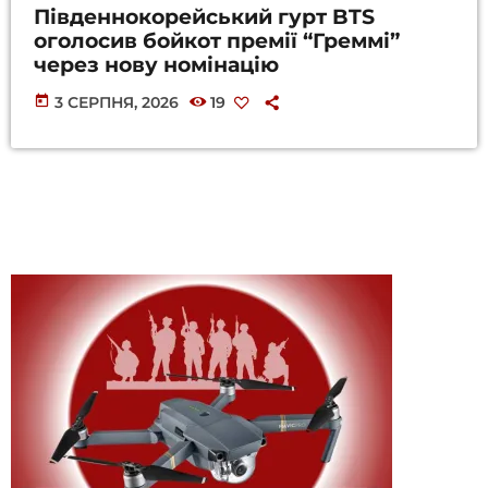
Південнокорейський гурт BTS
оголосив бойкот премії “Греммі”
через нову номінацію
today
3 СЕРПНЯ, 2026
19