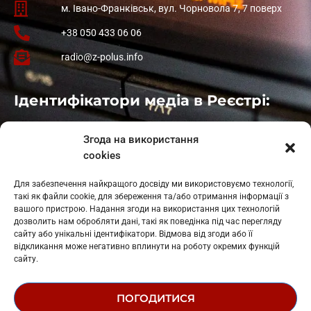
м. Івано-Франківськ, вул. Чорновола 7, 7 поверх
+38 050 433 06 06
radio@z-polus.info
Ідентифікатори медіа в Реєстрі:
Івано-Франківськ
: L11-00661
Згода на використання
Калуш
: L11-01410
cookies
Рогатин
: L11-01801
Яблуниця
: L11-01720
Для забезпечення найкращого досвіду ми використовуємо технології,
Косів: L11-01805
такі як файли cookie, для збереження та/або отримання інформації з
Гарасимів: L11-02274
вашого пристрою. Надання згоди на використання цих технологій
дозволить нам обробляти дані, такі як поведінка під час перегляду
сайту або унікальні ідентифікатори. Відмова від згоди або її
відкликання може негативно вплинути на роботу окремих функцій
сайту.
ПОГОДИТИСЯ