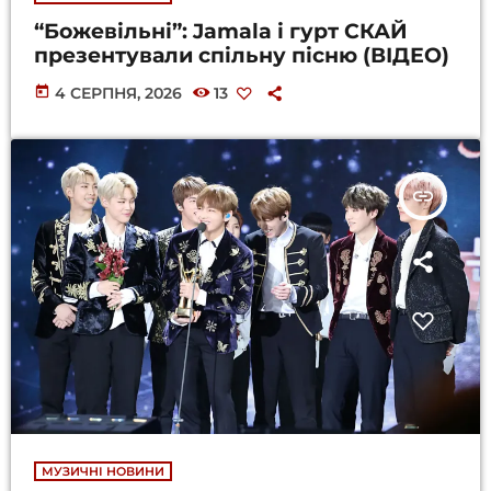
“Божевільні”: Jamala і гурт СКАЙ
презентували спільну пісню (ВІДЕО)
today
4 СЕРПНЯ, 2026
13
insert_link
МУЗИЧНІ НОВИНИ