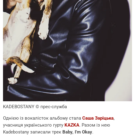
KADEBOSTANY
© прес-служба
Однією із вокалісток альбому стала
Саша Заріцька
,
учасниця українського гурту
KAZKA
. Разом із нею
Kadebostany записали трек
Baby, I’m Okay
.