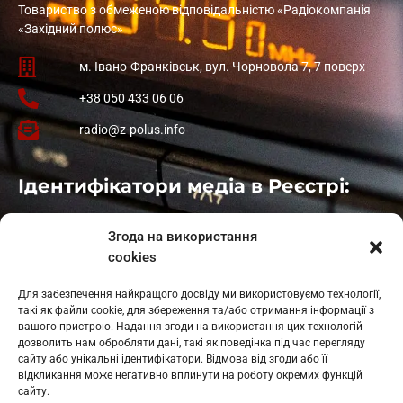
Товариство з обмеженою відповідальністю «Радіокомпанія
«Західний полюс»
м. Івано-Франківськ, вул. Чорновола 7, 7 поверх
+38 050 433 06 06
radio@z-polus.info
Ідентифікатори медіа в Реєстрі:
Івано-Франківськ
: L11-00661
Згода на використання
Калуш
: L11-01410
cookies
Рогатин
: L11-01801
Яблуниця
: L11-01720
Для забезпечення найкращого досвіду ми використовуємо технології,
Косів: L11-01805
такі як файли cookie, для збереження та/або отримання інформації з
Гарасимів: L11-02274
вашого пристрою. Надання згоди на використання цих технологій
дозволить нам обробляти дані, такі як поведінка під час перегляду
сайту або унікальні ідентифікатори. Відмова від згоди або її
відкликання може негативно вплинути на роботу окремих функцій
сайту.