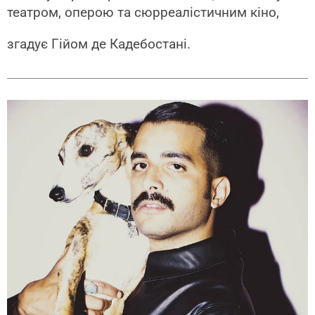
театром, оперою та сюрреалістичним кіно,
згадує Гійом де Кадебостані.