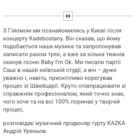
З Гійомом ми познайомились у Києві після
концерту Kadebostany. Він сказав, що йому
подобається наша музика та запропонував
записати разом трек, а вже за кілька тижнів
скинув пісню Baby I’m Ok. Ми писали партії
Саші в нашій київській студії, а він – дуже
уважно і, навіть, прискіпливо корегував
процес зі Швейцарії. Круто співпрацювати зі
справжнім професіоналом, який точно знає,
чого хоче та на всі 100% поринає у творчій
процес,
розповідає музичний продюсер гурту KAZKA
Андрій Уреньов.