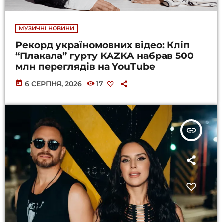
МУЗИЧНІ НОВИНИ
Рекорд україномовних відео: Кліп
“Плакала” гурту KAZKA набрав 500
млн переглядів на YouTube
today
6 СЕРПНЯ, 2026
17
insert_link