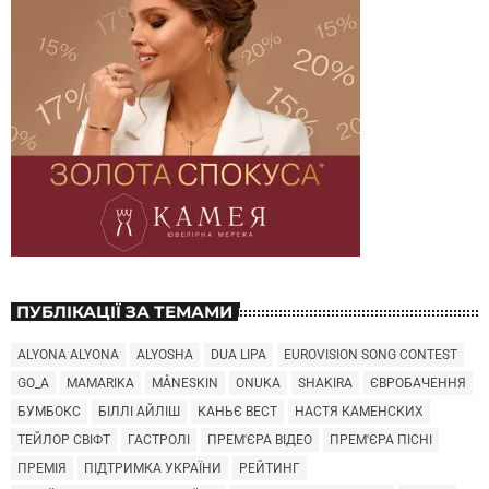
ПУБЛІКАЦІЇ ЗА ТЕМАМИ
ALYONA ALYONA
ALYOSHA
DUA LIPA
EUROVISION SONG CONTEST
GO_A
MAMARIKA
MÅNESKIN
ONUKA
SHAKIRA
ЄВРОБАЧЕННЯ
БУМБОКС
БІЛЛІ АЙЛІШ
КАНЬЄ ВЕСТ
НАСТЯ КАМЕНСКИХ
ТЕЙЛОР СВІФТ
ГАСТРОЛІ
ПРЕМ'ЄРА ВІДЕО
ПРЕМ'ЄРА ПІСНІ
ПРЕМІЯ
ПІДТРИМКА УКРАЇНИ
РЕЙТИНГ