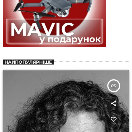
НАЙПОПУЛЯРНІШЕ
insert_link