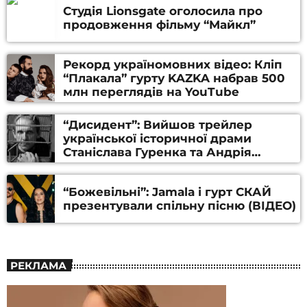
Студія Lionsgate оголосила про
продовження фільму “Майкл”
Рекорд україномовних відео: Кліп
“Плакала” гурту KAZKA набрав 500
млн переглядів на YouTube
“Дисидент”: Вийшов трейлер
української історичної драми
Станіслава Гуренка та Андрія
Алфьорова (ВІДЕО)
“Божевільні”: Jamala і гурт СКАЙ
презентували спільну пісню (ВІДЕО)
РЕКЛАМА