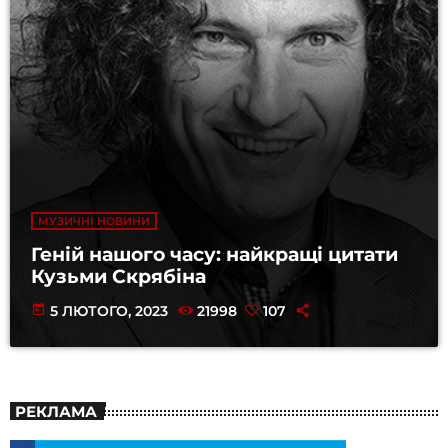
МУЗИЧНІ НОВИНИ
Геній нашого часу: найкращі цитати
Кузьми Скрябіна
today
5 ЛЮТОГО, 2023
21998
107
РЕКЛАМА