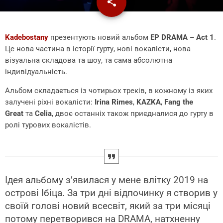
share
email
Kadebostany
презентують новий альбом
ЕР DRAMA – Act 1
.
Це нова частина в історії гурту, нові вокалісти, нова
візуальна складова та шоу, та сама абсолютна
індивідуальність.
Альбом складається із чотирьох треків, в кожному із яких
залучені ріхні вокалісти:
Irina Rimes
,
KAZKA
,
Fang the
Great
та
Celia
, двоє останніх також приєдналися до гурту в
ролі турових вокалістів.
Ідея альбому з’явилася у мене влітку 2019 на
острові Ібіца. За три дні відпочинку я створив у
своїй голові новий всесвіт, який за три місяці
потому перетворився на DRAMA, натхненну