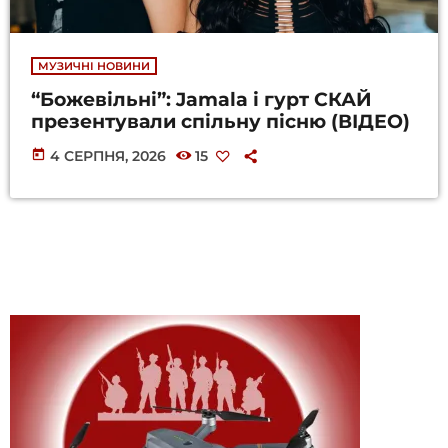
МУЗИЧНІ НОВИНИ
“Божевільні”: Jamala і гурт СКАЙ
презентували спільну пісню (ВІДЕО)
today
4 СЕРПНЯ, 2026
15