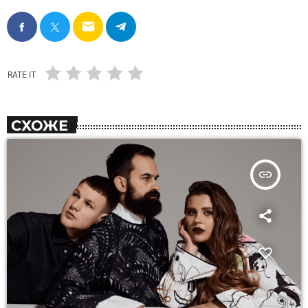
email
RATE IT
СХОЖЕ
insert_link