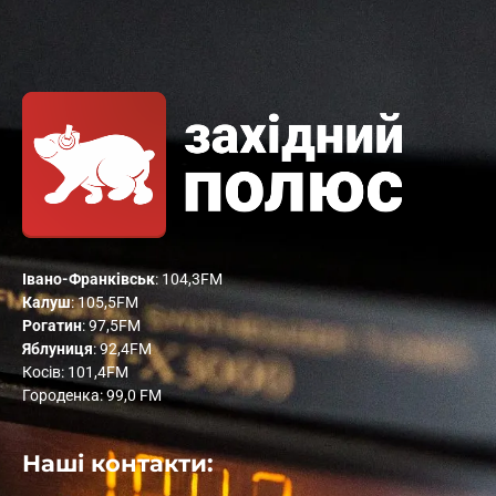
Івано-Франківськ
: 104,3FM
Калуш
: 105,5FM
Рогатин
: 97,5FM
Яблуниця
: 92,4FM
Косів: 101,4FM
Городенка: 99,0 FM
Наші контакти: