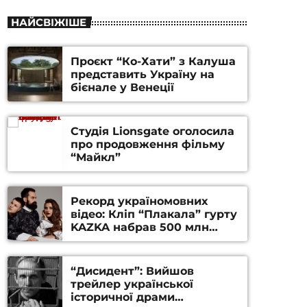
НАЙСВІЖІШЕ
Проєкт “Ко-Хати” з Калуша
представить Україну на
бієнале у Венеції
Студія Lionsgate оголосила
про продовження фільму
“Майкл”
Рекорд україномовних
відео: Кліп “Плакала” гурту
KAZKA набрав 500 млн
переглядів на YouTube
“Дисидент”: Вийшов
трейлер української
історичної драми