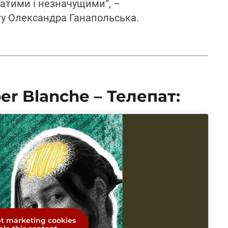
атими і незначущими”, –
ту Олександра Ганапольська.
r Blanche – Телепат:
pt marketing cookies