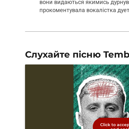
вони видаються якимись дурнув
прокоментувала вокалістка дуе
Слухайте пісню Tembe
Click to acce