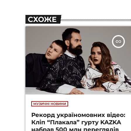
СХОЖЕ
insert_link
МУЗИЧНІ НОВИНИ
Рекорд україномовних відео:
Кліп “Плакала” гурту KAZKA
набрав 500 млн переглядів