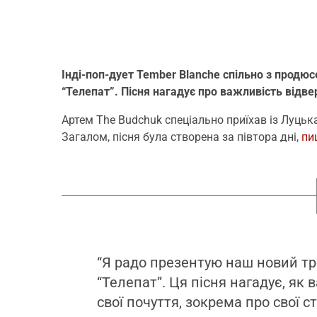
Інді-поп-дует Tember Blanche спільно з продю
“Телепат”. Пісня нагадує про важливість відвер
Артем The Budchuk спеціально приїхав із Луцьк
Загалом, пісня була створена за півтора дні,
пи
“Я радо презентую наш новий тре
“Телепат”. Ця пісня нагадує, як
свої почуття, зокрема про свої с