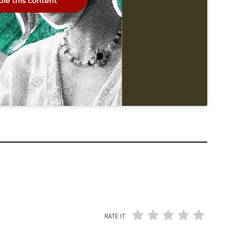
le this content
RATE IT