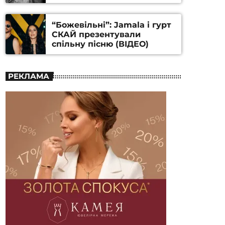
Станіслава Гуренка та
Андрія Алфьорова (ВІДЕО)
“Божевільні”: Jamala і гурт
СКАЙ презентували
спільну пісню (ВІДЕО)
РЕКЛАМА