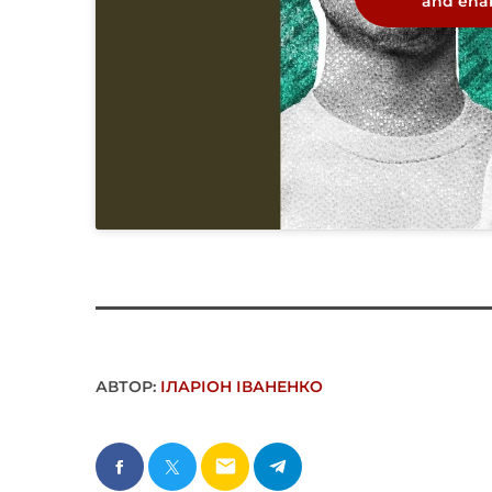
and enab
АВТОР:
ІЛАРІОН ІВАНЕНКО
email