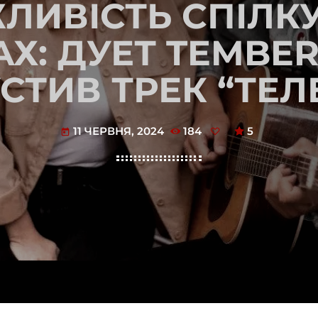
ЛИВІСТЬ СПІЛК
Х: ДУЕТ TEMBE
СТИВ ТРЕК “ТЕЛ
11 ЧЕРВНЯ, 2024
184
5
today