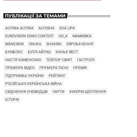
ПУБЛІКАЦІЇ ЗА ТЕМАМИ
ALYONA ALYONA
ALYOSHA
DUA LIPA
EUROVISION SONG CONTEST
GO_A
MAMARIKA
MÅNESKIN
ONUKA
SHAKIRA
ЄВРОБАЧЕННЯ
БУМБОКС
БІЛЛІ АЙЛІШ
КАНЬЄ ВЕСТ
НАСТЯ КАМЕНСКИХ
ТЕЙЛОР СВІФТ
ГАСТРОЛІ
ПРЕМ'ЄРА ВІДЕО
ПРЕМ'ЄРА ПІСНІ
ПРЕМІЯ
ПІДТРИМКА УКРАЇНИ
РЕЙТИНГ
РОСІЙСЬКО-УКРАЇНСЬКА ВІЙНА
СВІДЧЕННЯ ОЧЕВИДЦІВ
ЧАРТИ
ІНФОРМ ЩЕПЛЕННЯ
ІСТОРІЯ