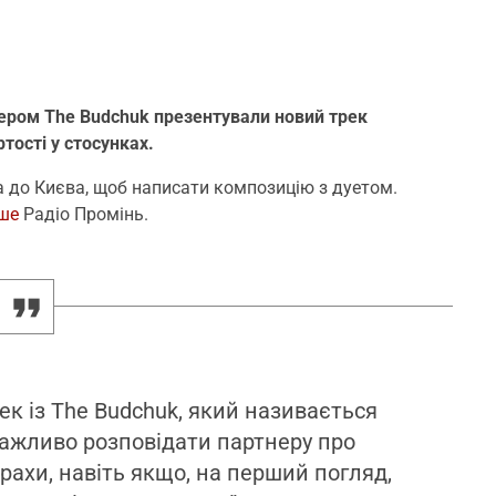
сером The Budchuk презентували новий трек
тості у стосунках.
а до Києва, щоб написати композицію з дуетом.
ше
Радіо Промінь.
к із The Budchuk, який називається
 важливо розповідати партнеру про
трахи, навіть якщо, на перший погляд,