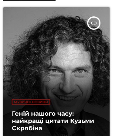
insert_link
МУЗИЧНІ НОВИНИ
Геній нашого часу:
найкращі цитати Кузьми
Скрябіна