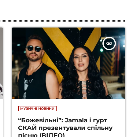
insert_link
МУЗИЧНІ НОВИНИ
“Божевільні”: Jamala і гурт
СКАЙ презентували спільну
пісню (ВІДЕО)