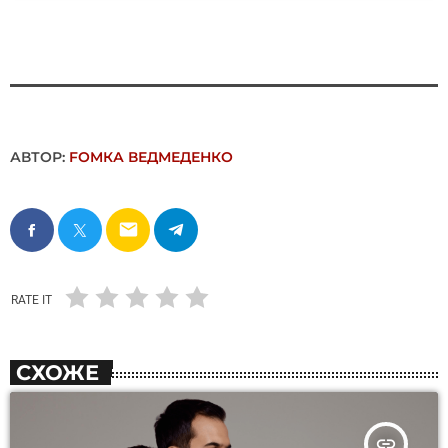
АВТОР:
FОMКА ВЕДМЕДЕНКО
email
RATE IT
СХОЖЕ
insert_link