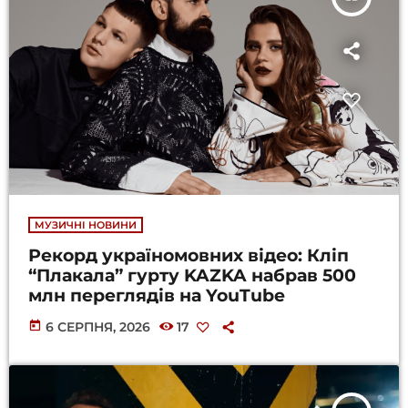
МУЗИЧНІ НОВИНИ
Рекорд україномовних відео: Кліп
“Плакала” гурту KAZKA набрав 500
млн переглядів на YouTube
today
6 СЕРПНЯ, 2026
17