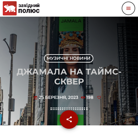
menu
МУЗИЧНІ НОВИНИ
ДЖАМАЛА НА ТАЙМС-
СКВЕР
25 БЕРЕЗНЯ, 2023
198
today
share
email