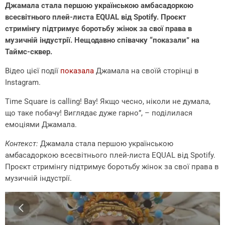
Джамала стала першою українською амбасадоркою
всесвітнього плей-листа EQUAL від Spotify. Проєкт
стримінгу підтримує боротьбу жінок за свої права в
музичній індустрії. Нещодавно співачку “показали” на
Таймс-сквер.
Відео цієї події
показала
Джамала на своїй сторінці в
Instagram.
Time Square is calling! Вау! Якщо чесно, ніколи не думала,
що таке побачу! Виглядає дуже гарно”, – поділилася
емоціями Джамала.
Контекст:
Джамала стала першою українською
амбасадоркою всесвітнього плей-листа EQUAL від Spotify.
Проєкт стримінгу підтримує боротьбу жінок за свої права в
музичній індустрії.