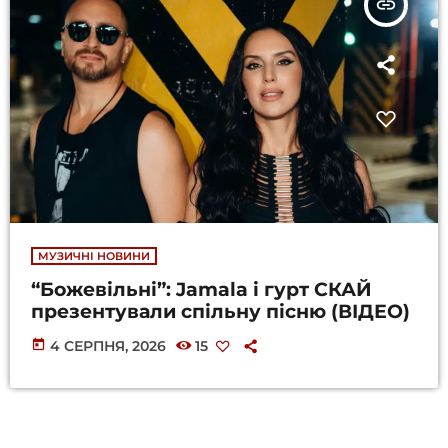
insert_link
МУЗИЧНІ НОВИНИ
“Божевільні”: Jamala і гурт СКАЙ
презентували спільну пісню (ВІДЕО)
today
4 СЕРПНЯ, 2026
15