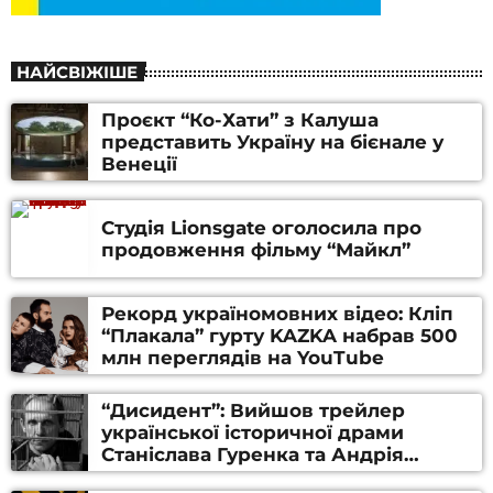
НАЙСВІЖІШЕ
Проєкт “Ко-Хати” з Калуша
представить Україну на бієнале у
Венеції
Студія Lionsgate оголосила про
продовження фільму “Майкл”
Рекорд україномовних відео: Кліп
“Плакала” гурту KAZKA набрав 500
млн переглядів на YouTube
“Дисидент”: Вийшов трейлер
української історичної драми
Станіслава Гуренка та Андрія
Алфьорова (ВІДЕО)