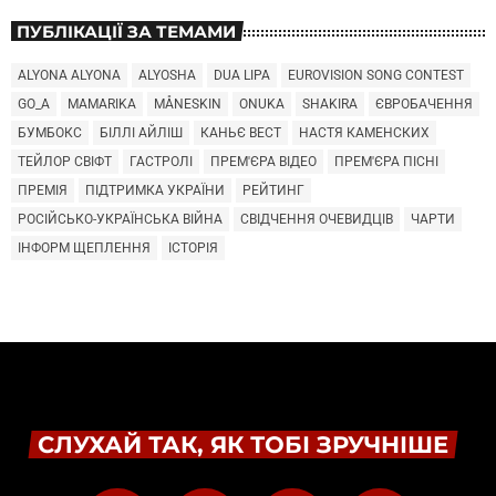
ПУБЛІКАЦІЇ ЗА ТЕМАМИ
ALYONA ALYONA
ALYOSHA
DUA LIPA
EUROVISION SONG CONTEST
GO_A
MAMARIKA
MÅNESKIN
ONUKA
SHAKIRA
ЄВРОБАЧЕННЯ
БУМБОКС
БІЛЛІ АЙЛІШ
КАНЬЄ ВЕСТ
НАСТЯ КАМЕНСКИХ
ТЕЙЛОР СВІФТ
ГАСТРОЛІ
ПРЕМ'ЄРА ВІДЕО
ПРЕМ'ЄРА ПІСНІ
ПРЕМІЯ
ПІДТРИМКА УКРАЇНИ
РЕЙТИНГ
РОСІЙСЬКО-УКРАЇНСЬКА ВІЙНА
СВІДЧЕННЯ ОЧЕВИДЦІВ
ЧАРТИ
ІНФОРМ ЩЕПЛЕННЯ
ІСТОРІЯ
СЛУХАЙ ТАК, ЯК ТОБІ ЗРУЧНІШЕ