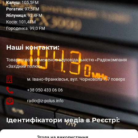
Калуш
: 105,5FM
Рогатин
: 97,5FM
Яблуниця
: 92,4FM
Косів: 101,4FM
Городенка: 99,0 FM
Наші контакти:
Товариство з обмеженою відповідальністю «Радіокомпанія
«Західний полюс»
м. Івано-Франківськ, вул. Чорновола 7, 7 поверх
+38 050 433 06 06
radio@z-polus.info
Ідентифікатори медіа в Реєстрі:
Івано-Франківськ
: L11-00661
Згода на використання