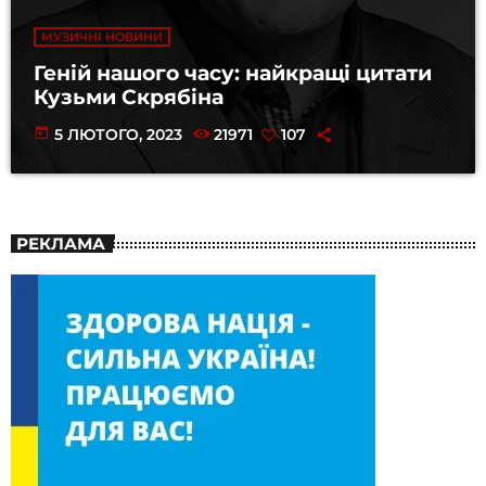
МУЗИЧНІ НОВИНИ
Геній нашого часу: найкращі цитати
Кузьми Скрябіна
today
5 ЛЮТОГО, 2023
21971
107
РЕКЛАМА