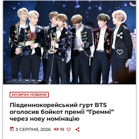
insert_link
МУЗИЧНІ НОВИНИ
Південнокорейський гурт BTS
оголосив бойкот премії “Греммі”
через нову номінацію
today
3 СЕРПНЯ, 2026
19