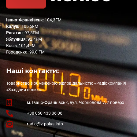
Івано-Франківськ
: 104,3FM
Калуш
: 105,5FM
Рогатин
: 97,5FM
Яблуниця
: 92,4FM
Косів: 101,4FM
Городенка: 99,0 FM
Наші контакти:
Товариство з обмеженою відповідальністю «Радіокомпанія
«Західний полюс»
м. Івано-Франківськ, вул. Чорновола 7, 7 поверх
+38 050 433 06 06
radio@z-polus.info