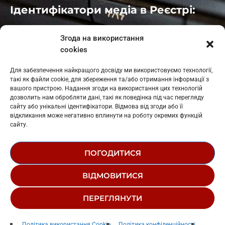
Ідентифікатори медіа в Реєстрі:
Івано-Франківськ
: L11-00661
Згода на використання
Калуш
: L11-01410
cookies
Рогатин
: L11-01801
Яблуниця
: L11-01720
Для забезпечення найкращого досвіду ми використовуємо технології,
Косів: L11-01805
такі як файли cookie, для збереження та/або отримання інформації з
Гарасимів: L11-02274
вашого пристрою. Надання згоди на використання цих технологій
дозволить нам обробляти дані, такі як поведінка під час перегляду
сайту або унікальні ідентифікатори. Відмова від згоди або її
відкликання може негативно вплинути на роботу окремих функцій
сайту.
ПОГОДИТИСЯ
© 1995-2026 РК «ЗАХІДНИЙ ПОЛЮС»
ВІДМОВИТИСЯ
ЛОГОТИП
РЕДАКЦІЙНИЙ СТАТУТ
ПЕРЕГЛЯНУТИ
СТРУКТУРА ВЛАСНОСТІ
06
Політика використання Cookie
Політика конфіденційності