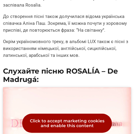
заспівала Rosalia.
До створення пісні також долучилася відома українська
співачка Аліна Паш. Зокрема, її можна почути у хоровому
приспіві, де повторюється фраза: “На світанку”.
Окрім україномовного треку, в альбомі LUX також є пісні з
використанням німецької, англійської, сицилійської,
латинської, арабської та інших мов.
Слухайте пісню ROSALÍA – De
Madrugá:
Click to accept marketing cookies
and enable this content