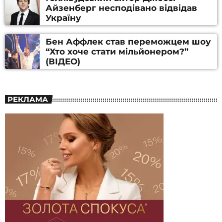
Айзенберг несподівано відвідав
Україну
Бен Аффлек став переможцем шоу
“Хто хоче стати мільйонером?”
(ВІДЕО)
РЕКЛАМА