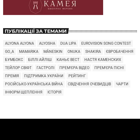
ПУБЛІКАЦІЇ ЗА ТЕМАМИ
ALYONA ALYONA
ALYOSHA
DUA LIPA
EUROVISION SONG CONTEST
GO_A
MAMARIKA
MÅNESKIN
ONUKA
SHAKIRA
ЄВРОБАЧЕННЯ
БУМБОКС
БІЛЛІ АЙЛІШ
КАНЬЄ ВЕСТ
НАСТЯ КАМЕНСКИХ
ТЕЙЛОР СВІФТ
ГАСТРОЛІ
ПРЕМ'ЄРА ВІДЕО
ПРЕМ'ЄРА ПІСНІ
ПРЕМІЯ
ПІДТРИМКА УКРАЇНИ
РЕЙТИНГ
РОСІЙСЬКО-УКРАЇНСЬКА ВІЙНА
СВІДЧЕННЯ ОЧЕВИДЦІВ
ЧАРТИ
ІНФОРМ ЩЕПЛЕННЯ
ІСТОРІЯ