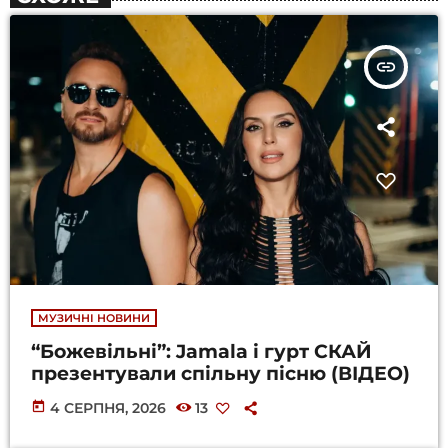
insert_link
МУЗИЧНІ НОВИНИ
“Божевільні”: Jamala і гурт СКАЙ
презентували спільну пісню (ВІДЕО)
today
4 СЕРПНЯ, 2026
13