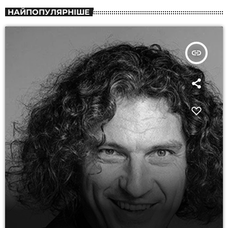
НАЙПОПУЛЯРНІШЕ
insert_link