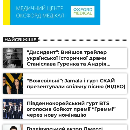
НАЙСВІЖІШЕ
“Дисидент”: Вийшов трейлер
української історичної драми
Станіслава Гуренка та Андрія
Алфьорова (ВІДЕО)
“Божевільні”: Jamala і гурт СКАЙ
презентували спільну пісню (ВІДЕО)
Південнокорейський гурт BTS
оголосив бойкот премії “Греммі”
через нову номінацію
Голлівудський актор Джессі