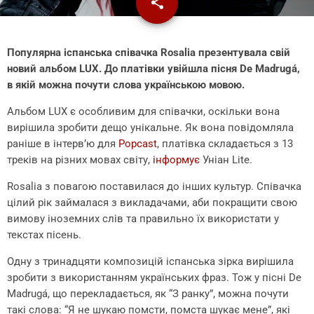
share
email
Популярна іспанська співачка Rosalia презентувала свій
новий альбом LUX. До платівки увійшла пісня De Madrugá,
в якій можна почути слова українською мовою.
Альбом LUX є особливим для співачки, оскільки вона
вирішила зробити дещо унікальне. Як вона повідомляла
раніше в інтерв’ю для
Popcast
, платівка складається з 13
треків на різних мовах світу,
інформує
Уніан Lite.
Rosalia з повагою поставилася до інших культур. Співачка
цілий рік займалася з викладачами, аби покращити свою
вимову іноземних слів та правильно їх використати у
текстах пісень.
Одну з тринадцяти композицій іспанська зірка вирішила
зробити з використанням українських фраз. Тож у пісні De
Madrugá, що перекладається, як “З ранку”, можна почути
такі слова: “Я не шукаю помсти, помста шукає мене”, які