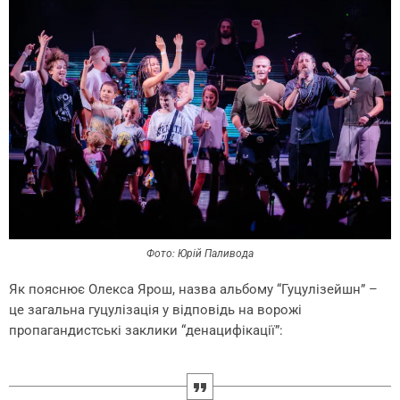
Фото: Юрій Паливода
Як пояснює Олекса Ярош, назва альбому “Гуцулізейшн” –
це загальна гуцулізація у відповідь на ворожі
пропагандистські заклики “денацифікації”: