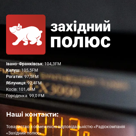
Івано-Франківськ
: 104,3FM
Калуш
: 105,5FM
Рогатин
: 97,5FM
Яблуниця
: 92,4FM
Косів: 101,4FM
Городенка: 99,0 FM
Наші контакти:
Товариство з обмеженою відповідальністю «Радіокомпанія
«Західний полюс»