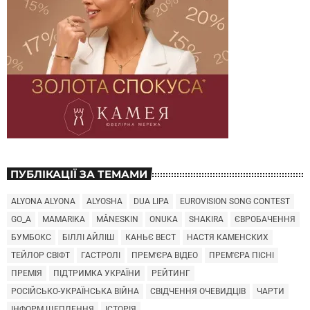
ПУБЛІКАЦІЇ ЗА ТЕМАМИ
ALYONA ALYONA
ALYOSHA
DUA LIPA
EUROVISION SONG CONTEST
GO_A
MAMARIKA
MÅNESKIN
ONUKA
SHAKIRA
ЄВРОБАЧЕННЯ
БУМБОКС
БІЛЛІ АЙЛІШ
КАНЬЄ ВЕСТ
НАСТЯ КАМЕНСКИХ
ТЕЙЛОР СВІФТ
ГАСТРОЛІ
ПРЕМ'ЄРА ВІДЕО
ПРЕМ'ЄРА ПІСНІ
ПРЕМІЯ
ПІДТРИМКА УКРАЇНИ
РЕЙТИНГ
РОСІЙСЬКО-УКРАЇНСЬКА ВІЙНА
СВІДЧЕННЯ ОЧЕВИДЦІВ
ЧАРТИ
ІНФОРМ ЩЕПЛЕННЯ
ІСТОРІЯ