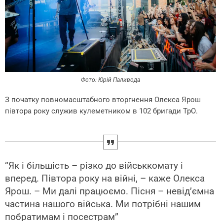
Фото: Юрій Паливода
З початку повномасштабного вторгнення Олекса Ярош
півтора року служив кулеметником в 102 бригади ТрО.
“Як і більшість – різко до військкомату і
вперед. Півтора року на війні, – каже Олекса
Ярош. – Ми далі працюємо. Пісня – невід’ємна
частина нашого війська. Ми потрібні нашим
побратимам і посестрам”