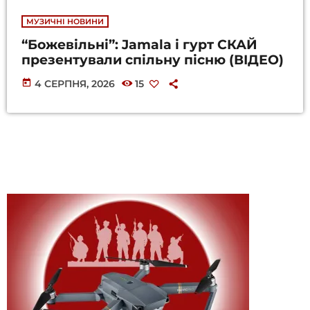
МУЗИЧНІ НОВИНИ
“Божевільні”: Jamala і гурт СКАЙ
презентували спільну пісню (ВІДЕО)
today
4 СЕРПНЯ, 2026
15