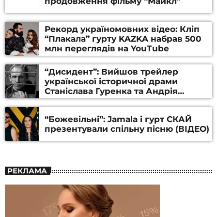
продовження фільму “Майкл”
Рекорд україномовних відео: Кліп
“Плакала” гурту KAZKA набрав 500
млн переглядів на YouTube
“Дисидент”: Вийшов трейлер
української історичної драми
Станіслава Гуренка та Андрія
Алфьорова (ВІДЕО)
“Божевільні”: Jamala і гурт СКАЙ
презентували спільну пісню (ВІДЕО)
РЕКЛАМА