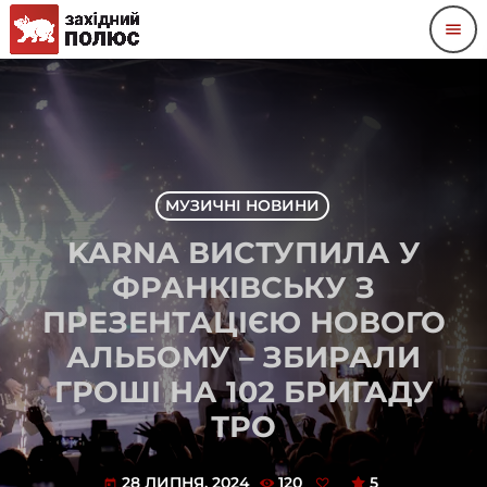
menu
МУЗИЧНІ НОВИНИ
KARNA ВИСТУПИЛА У
ФРАНКІВСЬКУ З
ПРЕЗЕНТАЦІЄЮ НОВОГО
АЛЬБОМУ – ЗБИРАЛИ
ГРОШІ НА 102 БРИГАДУ
ТРО
28 ЛИПНЯ, 2024
120
5
today