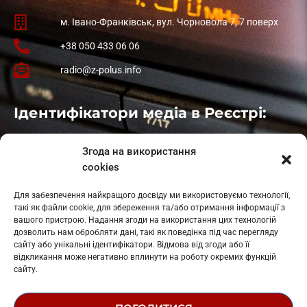
м. Івано-Франківськ, вул. Чорновола 7, 7 поверх
+38 050 433 06 06
radio@z-polus.info
Ідентифікатори медіа в Реєстрі:
Івано-Франківськ
: L11-00661
Згода на використання
Калуш
: L11-01410
cookies
Рогатин
: L11-01801
Яблуниця
: L11-01720
Для забезпечення найкращого досвіду ми використовуємо технології,
Косів: L11-01805
такі як файли cookie, для збереження та/або отримання інформації з
Гарасимів: L11-02274
вашого пристрою. Надання згоди на використання цих технологій
дозволить нам обробляти дані, такі як поведінка під час перегляду
сайту або унікальні ідентифікатори. Відмова від згоди або її
відкликання може негативно вплинути на роботу окремих функцій
сайту.