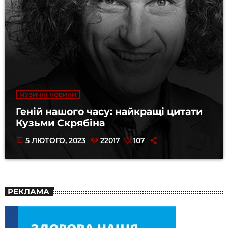
МУЗИЧНІ НОВИНИ
Геній нашого часу: найкращі цитати
Кузьми Скрябіна
today
5 ЛЮТОГО, 2023
22017
107
РЕКЛАМА