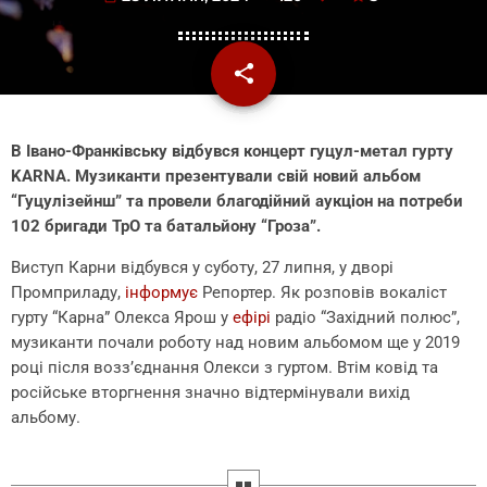
share
email
В Івано-Франківську відбувся концерт гуцул-метал гурту
KARNA. Музиканти презентували свій новий альбом
“Гуцулізейнш” та провели благодійний аукціон на потреби
102 бригади ТрО та батальйону “Гроза”.
Виступ Карни відбувся у суботу, 27 липня, у дворі
Промприладу,
інформує
Репортер. Як розповів вокаліст
гурту “Карна” Олекса Ярош у
ефірі
радіо “Західний полюс”,
музиканти почали роботу над новим альбомом ще у 2019
році після возз’єднання Олекси з гуртом. Втім ковід та
російське вторгнення значно відтермінували вихід
альбому.