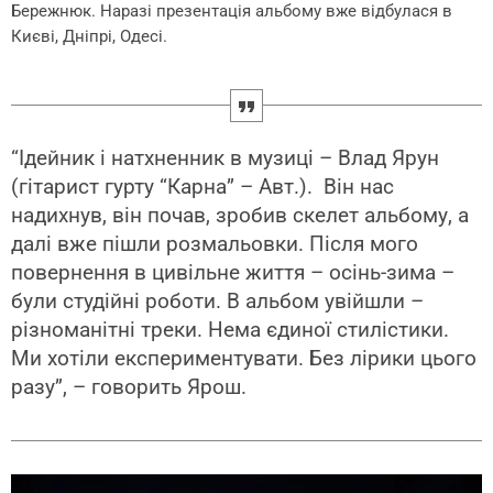
Бережнюк. Наразі презентація альбому вже відбулася в
Києві, Дніпрі, Одесі.
“Ідейник і натхненник в музиці – Влад Ярун
(гітарист гурту “Карна” – Авт.). Він нас
надихнув, він почав, зробив скелет альбому, а
далі вже пішли розмальовки. Після мого
повернення в цивільне життя – осінь-зима –
були студійні роботи. В альбом увійшли –
різноманітні треки. Нема єдиної стилістики.
Ми хотіли експериментувати. Без лірики цього
разу”, – говорить Ярош.