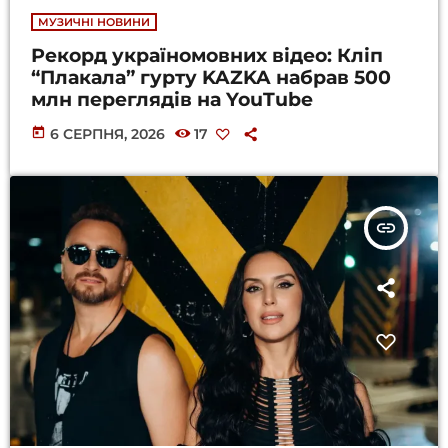
МУЗИЧНІ НОВИНИ
Рекорд україномовних відео: Кліп
“Плакала” гурту KAZKA набрав 500
млн переглядів на YouTube
today
6 СЕРПНЯ, 2026
17
insert_link