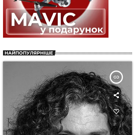
НАЙПОПУЛЯРНІШЕ
insert_link