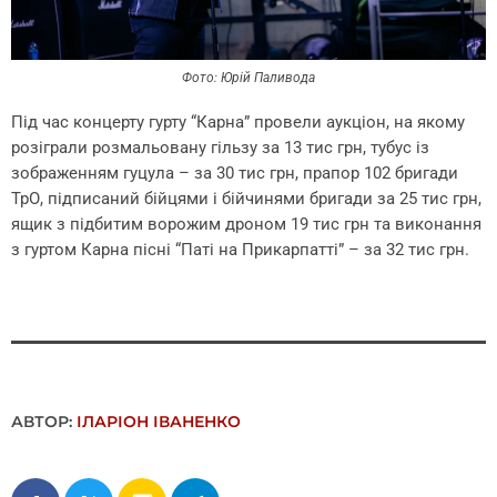
Фото: Юрій Паливода
Під час концерту гурту “Карна” провели аукціон, на якому
розіграли розмальовану гільзу за 13 тис
грн, ту
бус із
зображенням гуцула – за 30 тис грн, прапор 102 бригади
ТрО, підписаний бійцями і бійчинями бригади за 25 тис грн,
ящик з підбитим ворожим дроном 19 тис грн та виконання
з гуртом Карна пісні “Паті на Прикарпатті” – за 32 тис грн.
АВТОР:
ІЛАРІОН ІВАНЕНКО