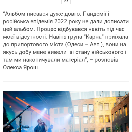
“Альбом писався дуже довго. Пандемії і
російська епідемія 2022 року не дали дописати
цей альбом. Процес відбувався навіть під час
моєї відсутності. Навіть група “Карна” приїхала
до припортового міста (Одеси – Авт.), вони на
якусь добу мене вивели зі стану військового і
там ми накопичували матеріал”, – розповів
Олекса Ярош.