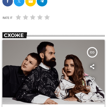
email
RATE IT
СХОЖЕ
insert_link