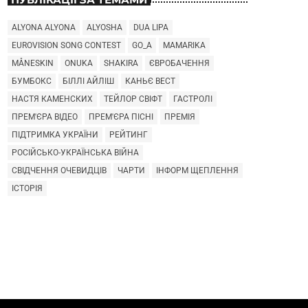
ALYONA ALYONA
ALYOSHA
DUA LIPA
EUROVISION SONG CONTEST
GO_A
MAMARIKA
MÅNESKIN
ONUKA
SHAKIRA
ЄВРОБАЧЕННЯ
БУМБОКС
БІЛЛІ АЙЛІШ
КАНЬЄ ВЕСТ
НАСТЯ КАМЕНСКИХ
ТЕЙЛОР СВІФТ
ГАСТРОЛІ
ПРЕМ'ЄРА ВІДЕО
ПРЕМ'ЄРА ПІСНІ
ПРЕМІЯ
ПІДТРИМКА УКРАЇНИ
РЕЙТИНГ
РОСІЙСЬКО-УКРАЇНСЬКА ВІЙНА
СВІДЧЕННЯ ОЧЕВИДЦІВ
ЧАРТИ
ІНФОРМ ЩЕПЛЕННЯ
ІСТОРІЯ