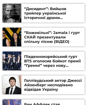
“Дисидент”: Вийшов
трейлер української
історичної драми
Станіслава Гуренка та
Андрія Алфьорова (ВІДЕО)
“Божевільні”: Jamala і гурт
СКАЙ презентували
спільну пісню (ВІДЕО)
Південнокорейський гурт
BTS оголосив бойкот премії
“Греммі” через нову
номінацію
Голлівудський актор Джессі
Айзенберг несподівано
відвідав Україну
Бен Аффлек став