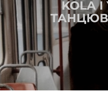
KOLA І
ТАНЦЮВ