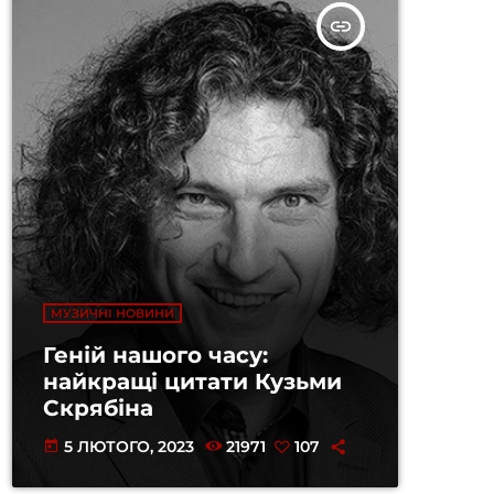
insert_link
МУЗИЧНІ НОВИНИ
Геній нашого часу:
найкращі цитати Кузьми
Скрябіна
5 ЛЮТОГО, 2023
21971
107
today