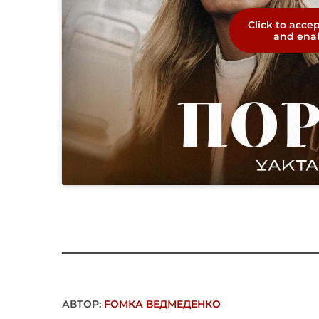
Click to acce
and enab
АВТОР:
FОMКА ВЕДМЕДЕНКО