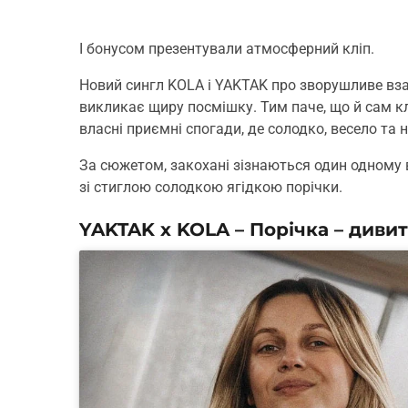
І бонусом презентували атмосферний кліп.
Новий сингл KOLA і YAKTAK про зворушливе взає
викликає щиру посмішку. Тим паче, що й сам кл
власні приємні спогади, де солодко, весело та 
За сюжетом, закохані зізнаються один одному 
зі стиглою солодкою ягідкою порічки.
YAKTAK x KOLA – Порічка – дивит