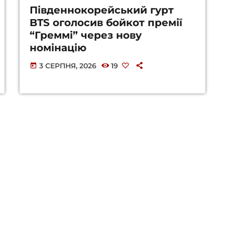
Південнокорейський гурт
BTS оголосив бойкот премії
“Греммі” через нову
номінацію
3 СЕРПНЯ, 2026
19
today