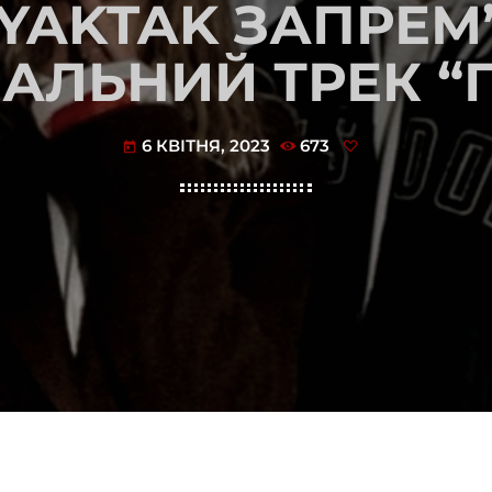
 YAKTAK ЗАПРЕ
АЛЬНИЙ ТРЕК “П
6 КВІТНЯ, 2023
673
today