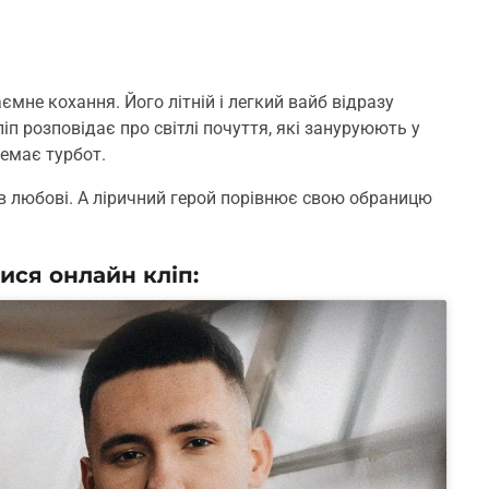
мне кохання. Його літній і легкий вайб відразу
іп розповідає про світлі почуття, які зануруюють у
немає турбот.
в любові. А ліричний герой порівнює свою обраницю
ися онлайн кліп: