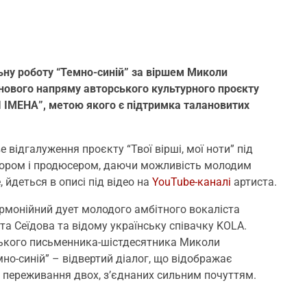
льну роботу “Темно-синій” за віршем Миколи
 нового напряму авторського культурного проєкту
ВІ ІМЕНА”, метою якого є підтримка талановитих
ідгалуження проєкту “Твої вірші, мої ноти” під
втором і продюсером, даючи можливість молодим
 йдеться в описі під відео на
YouTube-каналі
артиста.
армонійний дует молодого амбітного вокаліста
та Сеїдова та відому українську співачку KOLA.
нського письменника-шістдесятника Миколи
мно-синій” – відвертий діалог, що відображає
і переживання двох, з’єднаних сильним почуттям.