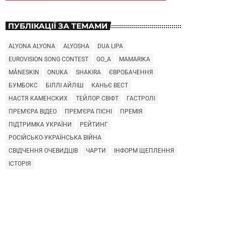
ПУБЛІКАЦІЇ ЗА ТЕМАМИ
ALYONA ALYONA
ALYOSHA
DUA LIPA
EUROVISION SONG CONTEST
GO_A
MAMARIKA
MÅNESKIN
ONUKA
SHAKIRA
ЄВРОБАЧЕННЯ
БУМБОКС
БІЛЛІ АЙЛІШ
КАНЬЄ ВЕСТ
НАСТЯ КАМЕНСКИХ
ТЕЙЛОР СВІФТ
ГАСТРОЛІ
ПРЕМ'ЄРА ВІДЕО
ПРЕМ'ЄРА ПІСНІ
ПРЕМІЯ
ПІДТРИМКА УКРАЇНИ
РЕЙТИНГ
РОСІЙСЬКО-УКРАЇНСЬКА ВІЙНА
СВІДЧЕННЯ ОЧЕВИДЦІВ
ЧАРТИ
ІНФОРМ ЩЕПЛЕННЯ
ІСТОРІЯ