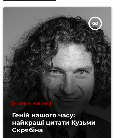
insert_link
МУЗИЧНІ НОВИНИ
Геній нашого часу:
найкращі цитати Кузьми
Скрябіна