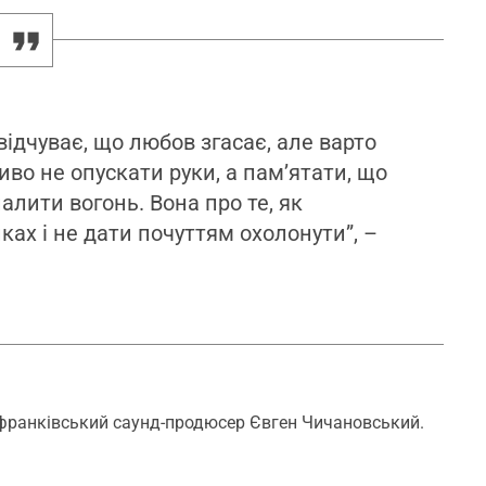
 відчуває, що любов згасає, але варто
иво не опускати руки, а пам’ятати, що
лити вогонь. Вона про те, як
ках і не дати почуттям охолонути”, –
ь франківський саунд-продюсер Євген Чичановський.