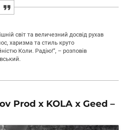
ішній світ та величезний досвід рухав
ос, харизма та стиль круто
ністю Коли. Радію!”, – розповів
вський.
rov Prod x KOLA x Geed –