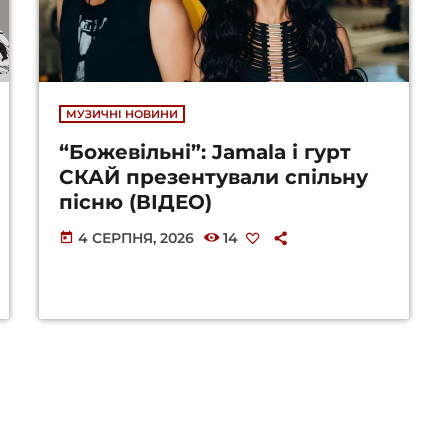
МУЗИЧНІ НОВИНИ
“Божевільні”: Jamala і гурт
СКАЙ презентували спільну
пісню (ВІДЕО)
4 СЕРПНЯ, 2026
14
today