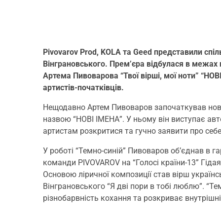
Pivovarov Prod, KOLA та Geed представили спі
Вінграновського. Прем’єра відбулася в межах
Артема Пивоварова “Твої вірші, мої ноти” “НО
артистів-початківців.
Нещодавно Артем Пивоваров започаткував нове в
назвою “НОВІ ІМЕНА”. У ньому він виступає а
артистам розкритися та гучно заявити про себе,
У роботі “Темно-синій” Пивоваров об’єднав в г
команди PIVOVAROV на “Голосі країни-13” Гідая
Основою ліричної композиції став вірш украї
Вінграновського “Я дві пори в тобі люблю”. “Те
різнобарвність кохання та розкриває внутрішн