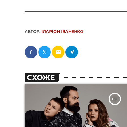
АВТОР:
ІЛАРІОН ІВАНЕНКО
email
СХОЖЕ
insert_link