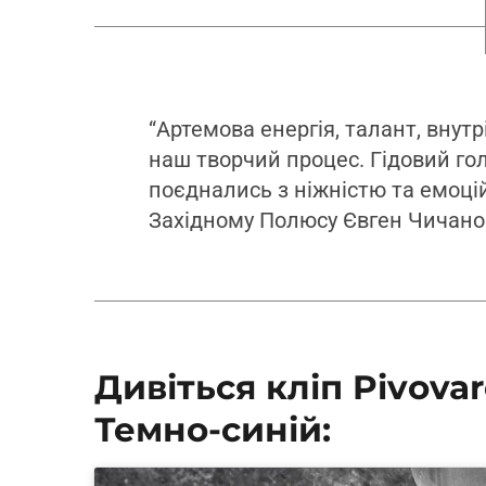
“Артемова енергія, талант, внутр
наш творчий процес. Гідовий гол
поєднались з ніжністю та емоцій
Західному Полюсу Євген Чичано
Дивіться кліп Pivova
Темно-синій: