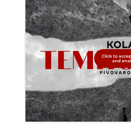
Click to acce
and enab