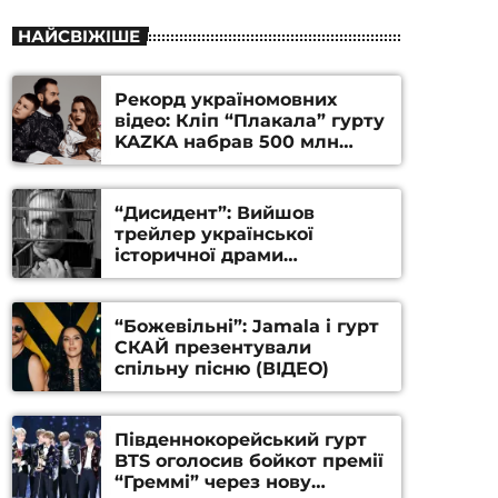
НАЙСВІЖІШЕ
Рекорд україномовних
відео: Кліп “Плакала” гурту
KAZKA набрав 500 млн
переглядів на YouTube
“Дисидент”: Вийшов
трейлер української
історичної драми
Станіслава Гуренка та
Андрія Алфьорова (ВІДЕО)
“Божевільні”: Jamala і гурт
СКАЙ презентували
спільну пісню (ВІДЕО)
Південнокорейський гурт
BTS оголосив бойкот премії
“Греммі” через нову