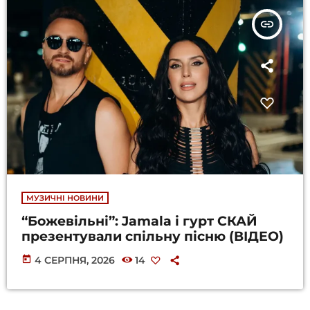
insert_link
МУЗИЧНІ НОВИНИ
“Божевільні”: Jamala і гурт СКАЙ
презентували спільну пісню (ВІДЕО)
today
4 СЕРПНЯ, 2026
14