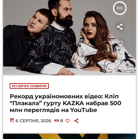
insert_link
МУЗИЧНІ НОВИНИ
Рекорд україномовних відео: Кліп
“Плакала” гурту KAZKA набрав 500
млн переглядів на YouTube
today
6 СЕРПНЯ, 2026
8