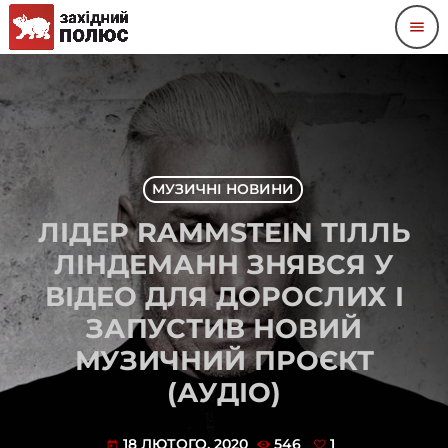
menu
МУЗИЧНІ НОВИНИ
ЛІДЕР RAMMSTEIN ТІЛЛЬ
ЛІНДЕМАНН ЗНЯВСЯ У
ВІДЕО ДЛЯ ДОРОСЛИХ І
ЗАПУСТИВ НОВИЙ
МУЗИЧНИЙ ПРОЄКТ
(АУДІО)
18 ЛЮТОГО, 2020
546
1
today