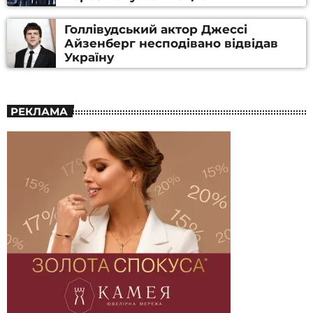
Голлівудський актор Джессі
Айзенберг несподівано відвідав
Україну
РЕКЛАМА