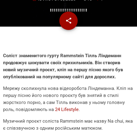
share
email
1
Соліст знаменитого гурту Rammstein Тілль Ліндеманн
продовжує шокувати своїх прихильників. Він створив
новий музичний проєкт, кліп на першу пісню якого був
опублікований на популярному сайті для дорослих.
Мережу сколихнула нова відеоробота Ліндеманна. Кліп на
першу пісню його нового проєкту був знятий в стилі
жорсткого порно, а сам Тілль виконав у ньому головну
роль, повідомляють на
24 Lifestyle
.
Музичний проєкт соліста Rammstein має назву Na chui, яка
є співзвучною з одним російським матюком.