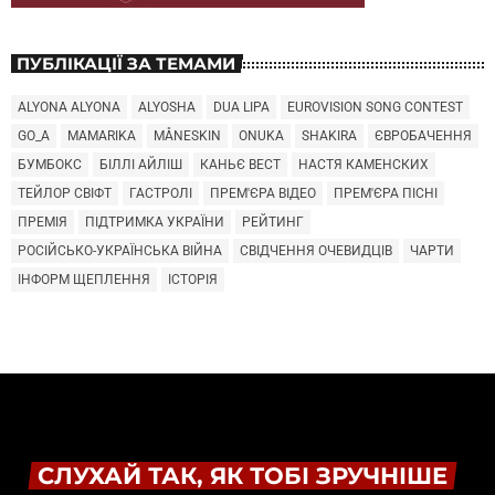
ПУБЛІКАЦІЇ ЗА ТЕМАМИ
ALYONA ALYONA
ALYOSHA
DUA LIPA
EUROVISION SONG CONTEST
GO_A
MAMARIKA
MÅNESKIN
ONUKA
SHAKIRA
ЄВРОБАЧЕННЯ
БУМБОКС
БІЛЛІ АЙЛІШ
КАНЬЄ ВЕСТ
НАСТЯ КАМЕНСКИХ
ТЕЙЛОР СВІФТ
ГАСТРОЛІ
ПРЕМ'ЄРА ВІДЕО
ПРЕМ'ЄРА ПІСНІ
ПРЕМІЯ
ПІДТРИМКА УКРАЇНИ
РЕЙТИНГ
РОСІЙСЬКО-УКРАЇНСЬКА ВІЙНА
СВІДЧЕННЯ ОЧЕВИДЦІВ
ЧАРТИ
ІНФОРМ ЩЕПЛЕННЯ
ІСТОРІЯ
СЛУХАЙ ТАК, ЯК ТОБІ ЗРУЧНІШЕ