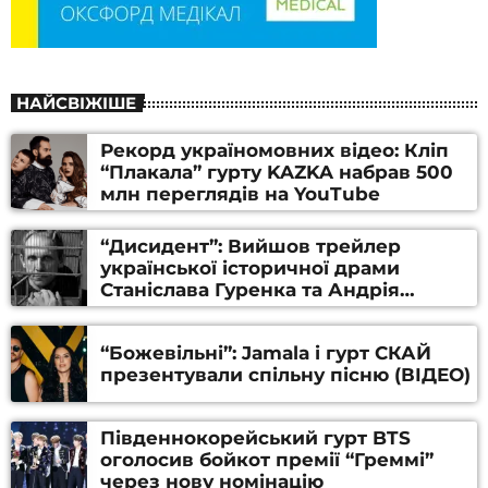
НАЙСВІЖІШЕ
Рекорд україномовних відео: Кліп
“Плакала” гурту KAZKA набрав 500
млн переглядів на YouTube
“Дисидент”: Вийшов трейлер
української історичної драми
Станіслава Гуренка та Андрія
Алфьорова (ВІДЕО)
“Божевільні”: Jamala і гурт СКАЙ
презентували спільну пісню (ВІДЕО)
Південнокорейський гурт BTS
оголосив бойкот премії “Греммі”
через нову номінацію