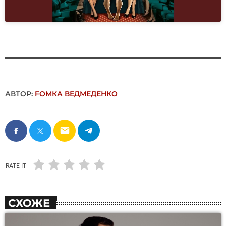
АВТОР:
FОMКА ВЕДМЕДЕНКО
email
RATE IT
СХОЖЕ