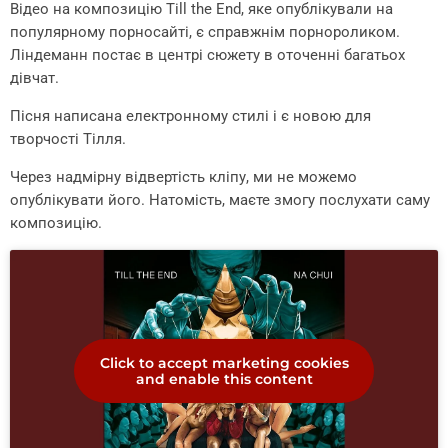
Відео на композицію Till the End, яке опублікували на
популярному порносайті, є справжнім порнороликом.
Ліндеманн постає в центрі сюжету в оточенні багатьох
дівчат.
Пісня написана електронному стилі і є новою для
творчості Тілля.
Через надмірну відвертість кліпу, ми не можемо
опублікувати його. Натомість, маєте змогу послухати саму
композицію.
Click to accept marketing cookies
and enable this content