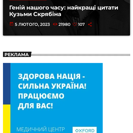
Геній нашого часу: найкращі цитати
Кузьми Скрябіна
today
5 ЛЮТОГО, 2023
21980
107
РЕКЛАМА