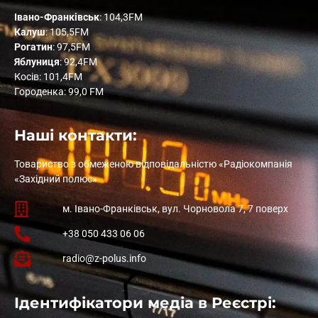
Івано-Франківськ
: 104,3FM
Калуш
: 105,5FM
Рогатин
: 97,5FM
Яблуниця
: 92,4FM
Косів: 101,4FM
Городенка: 99,0 FM
Наші контакти:
Товариство з обмеженою відповідальністю «Радіокомпанія
«Західний полюс»
м. Івано-Франківськ, вул. Чорновола 7, 7 поверх
+38 050 433 06 06
radio@z-polus.info
Ідентифікатори медіа в Реєстрі: