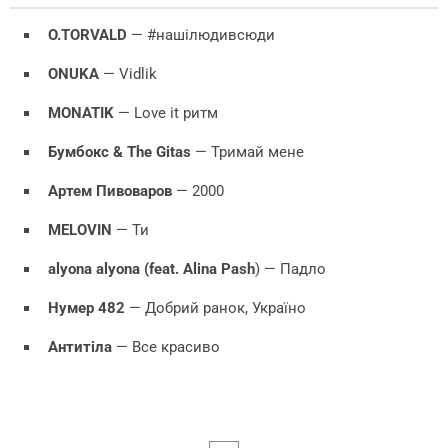
O.TORVALD
— #нашілюдивсюди
ONUKA
— Vidlik
MONATIK
— Love it ритм
Бумбокс & The Gitas
— Тримай мене
Артем Пивоваров
— 2000
MELOVIN
— Ти
alyona alyona (feat. Alina Pash
) — Падло
Нумер 482
— Добрий ранок, Україно
Антитіла
— Все красиво