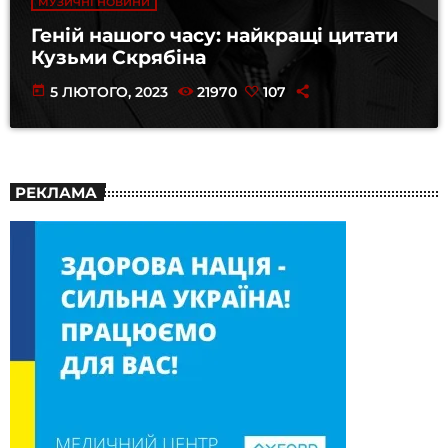
МУЗИЧНІ НОВИНИ
Геній нашого часу: найкращі цитати
Кузьми Скрябіна
today
5 ЛЮТОГО, 2023
21970
107
РЕКЛАМА