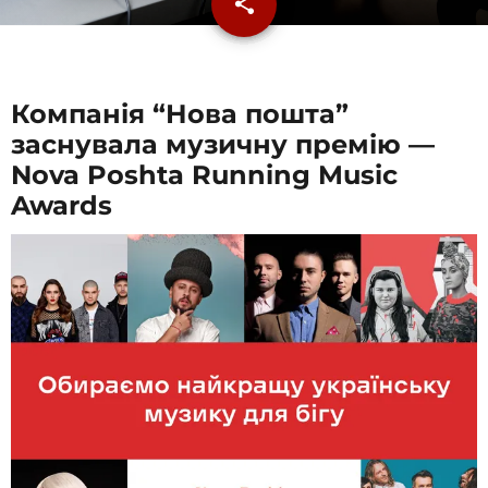
share
email
Компанія “Нова пошта”
заснувала музичну премію —
Nova Poshta Running Music
Awards