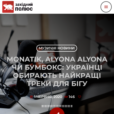
menu
МУЗИЧНІ НОВИНИ
MONATIK, ALYONA ALYONA
ЧИ БУМБОКС: УКРАЇНЦІ
ОБИРАЮТЬ НАЙКРАЩІ
ТРЕКИ ДЛЯ БІГУ
1 ЧЕРВНЯ, 2020
146
today