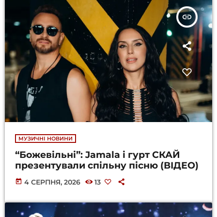
insert_link
МУЗИЧНІ НОВИНИ
“Божевільні”: Jamala і гурт СКАЙ
презентували спільну пісню (ВІДЕО)
today
4 СЕРПНЯ, 2026
13