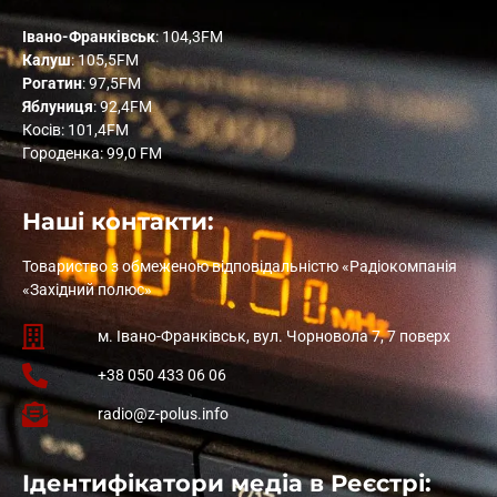
Івано-Франківськ
: 104,3FM
Калуш
: 105,5FM
Рогатин
: 97,5FM
Яблуниця
: 92,4FM
Косів: 101,4FM
Городенка: 99,0 FM
Наші контакти:
Товариство з обмеженою відповідальністю «Радіокомпанія
«Західний полюс»
м. Івано-Франківськ, вул. Чорновола 7, 7 поверх
+38 050 433 06 06
radio@z-polus.info
Ідентифікатори медіа в Реєстрі: