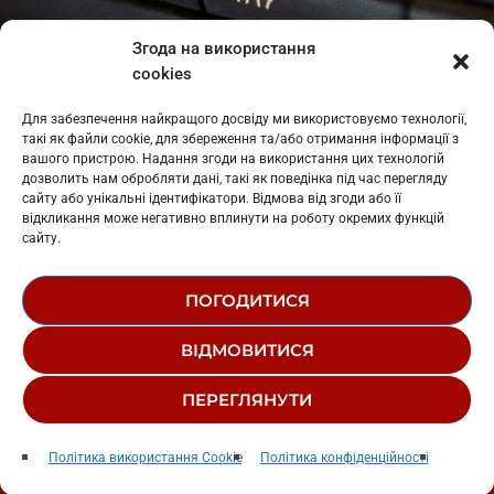
Івано-Франківськ
: L11-00661
Згода на використання
Калуш
: L11-01410
cookies
Рогатин
: L11-01801
Яблуниця
: L11-01720
Для забезпечення найкращого досвіду ми використовуємо технології,
Косів: L11-01805
такі як файли cookie, для збереження та/або отримання інформації з
Гарасимів: L11-02274
вашого пристрою. Надання згоди на використання цих технологій
дозволить нам обробляти дані, такі як поведінка під час перегляду
сайту або унікальні ідентифікатори. Відмова від згоди або її
відкликання може негативно вплинути на роботу окремих функцій
сайту.
ПОГОДИТИСЯ
© 1995-2026 РК «ЗАХІДНИЙ ПОЛЮС»
ВІДМОВИТИСЯ
ЛОГОТИП
РЕДАКЦІЙНИЙ СТАТУТ
ПЕРЕГЛЯНУТИ
СТРУКТУРА ВЛАСНОСТІ
Ridnym
play_arrow
keyboard_arrow_right
Політика використання Cookie
Політика конфіденційності
Leleka