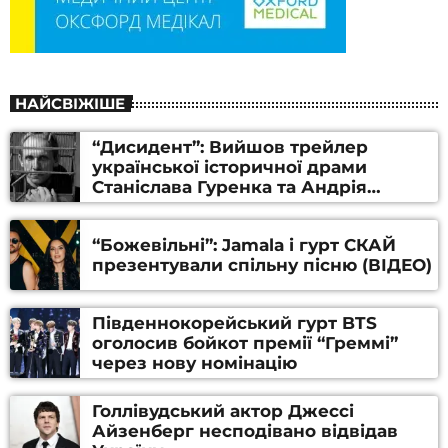
НАЙСВІЖІШЕ
“Дисидент”: Вийшов трейлер
української історичної драми
Станіслава Гуренка та Андрія
Алфьорова (ВІДЕО)
“Божевільні”: Jamala і гурт СКАЙ
презентували спільну пісню (ВІДЕО)
Південнокорейський гурт BTS
оголосив бойкот премії “Греммі”
через нову номінацію
Голлівудський актор Джессі
Айзенберг несподівано відвідав