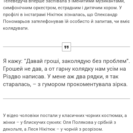
Телеведуча вперше заспівала з іменитими музикантами,
симфонічним оркестром, естрадним і дитячим хором. У
профілі в інстаграмі Нікітюк зізналась, що Олександр
Пономарьов зателефонував їй особисто й запитав, чи вміє
колядувати.
Я кажу: “Давай гроші, заколядую без проблем”.
Грошей не дав, а от гарну колядку нам усім на
Різдво написав. У мене аж два рядки, я так
старалась, – з гумором прокоментувала зірка.
У відео чоловіки постали у класичних чорних костюмах, а
жінки – у блискучих сукнях: Оля Полякова у срібній з
декольте, а Леся Нікітюк – у чорній з розрізом.