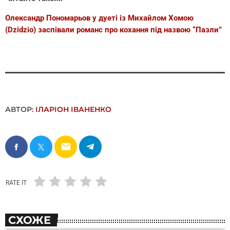
Олександр Пономарьов у дуеті із Михайлом Хомою
(Dzidzio) заспівали романс про кохання під назвою “Пазли”
АВТОР:
ІЛАРІОН ІВАНЕНКО
email
RATE IT
СХОЖЕ