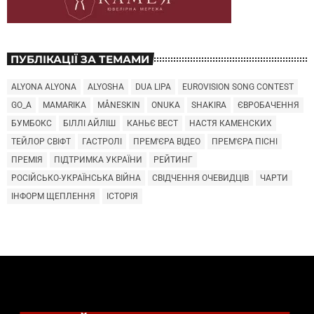
ПУБЛІКАЦІЇ ЗА ТЕМАМИ
ALYONA ALYONA
ALYOSHA
DUA LIPA
EUROVISION SONG CONTEST
GO_A
MAMARIKA
MÅNESKIN
ONUKA
SHAKIRA
ЄВРОБАЧЕННЯ
БУМБОКС
БІЛЛІ АЙЛІШ
КАНЬЄ ВЕСТ
НАСТЯ КАМЕНСКИХ
ТЕЙЛОР СВІФТ
ГАСТРОЛІ
ПРЕМ'ЄРА ВІДЕО
ПРЕМ'ЄРА ПІСНІ
ПРЕМІЯ
ПІДТРИМКА УКРАЇНИ
РЕЙТИНГ
РОСІЙСЬКО-УКРАЇНСЬКА ВІЙНА
СВІДЧЕННЯ ОЧЕВИДЦІВ
ЧАРТИ
ІНФОРМ ЩЕПЛЕННЯ
ІСТОРІЯ