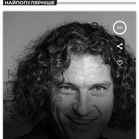
НАЙПОПУЛЯРНІШЕ
insert_link