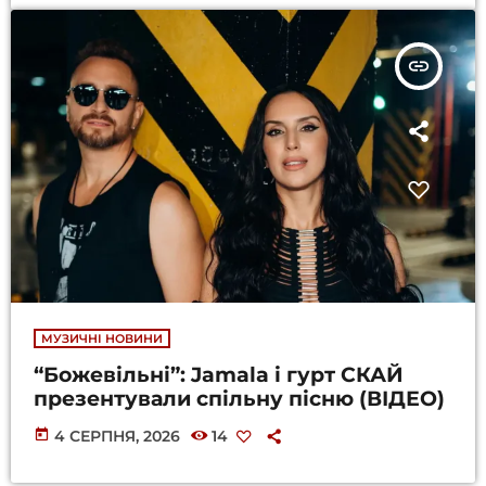
insert_link
МУЗИЧНІ НОВИНИ
“Божевільні”: Jamala і гурт СКАЙ
презентували спільну пісню (ВІДЕО)
today
4 СЕРПНЯ, 2026
14