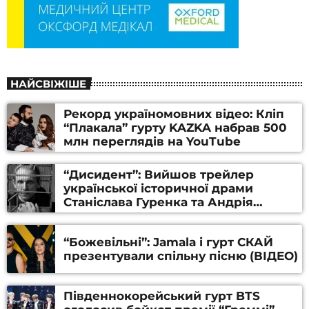
НАЙСВІЖІШЕ
Рекорд україномовних відео: Кліп
“Плакала” гурту KAZKA набрав 500
млн переглядів на YouTube
“Дисидент”: Вийшов трейлер
української історичної драми
Станіслава Гуренка та Андрія
Алфьорова (ВІДЕО)
“Божевільні”: Jamala і гурт СКАЙ
презентували спільну пісню (ВІДЕО)
Південнокорейський гурт BTS