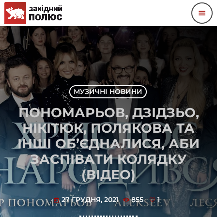
menu
МУЗИЧНІ НОВИНИ
ПОНОМАРЬОВ, ДЗІДЗЬО,
НІКІТЮК, ПОЛЯКОВА ТА
ІНШІ ОБ’ЄДНАЛИСЯ, АБИ
ЗАСПІВАТИ КОЛЯДКУ
(ВІДЕО)
27 ГРУДНЯ, 2021
855
1
today