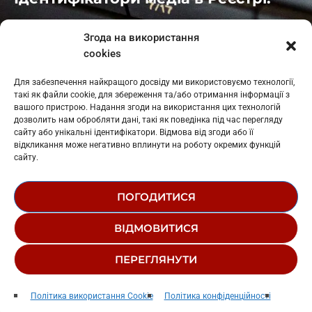
Івано-Франківськ
: L11-00661
Згода на використання
Калуш
: L11-01410
cookies
Рогатин
: L11-01801
Яблуниця
: L11-01720
Для забезпечення найкращого досвіду ми використовуємо технології,
Косів: L11-01805
такі як файли cookie, для збереження та/або отримання інформації з
Гарасимів: L11-02274
вашого пристрою. Надання згоди на використання цих технологій
дозволить нам обробляти дані, такі як поведінка під час перегляду
сайту або унікальні ідентифікатори. Відмова від згоди або її
відкликання може негативно вплинути на роботу окремих функцій
сайту.
ПОГОДИТИСЯ
© 1995-2026 РК «ЗАХІДНИЙ ПОЛЮС»
ВІДМОВИТИСЯ
ЛОГОТИП
РЕДАКЦІЙНИЙ СТАТУТ
ПЕРЕГЛЯНУТИ
СТРУКТУРА ВЛАСНОСТІ
Титанік
play_arrow
keyboard_arrow_right
Політика використання Cookie
Політика конфіденційності
Kola