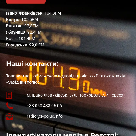
Івано-Франківськ
: 104,3FM
Калуш
: 105,5FM
Рогатин
: 97,5FM
Яблуниця
: 92,4FM
Косів: 101,4FM
Городенка: 99,0 FM
Наші контакти:
Товариство з обмеженою відповідальністю «Радіокомпанія
«Західний полюс»
м. Івано-Франківськ, вул. Чорновола 7, 7 поверх
+38 050 433 06 06
radio@z-polus.info
Ідентифікатори медіа в Реєстрі: