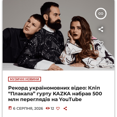
insert_link
МУЗИЧНІ НОВИНИ
Рекорд україномовних відео: Кліп
“Плакала” гурту KAZKA набрав 500
млн переглядів на YouTube
today
6 СЕРПНЯ, 2026
12