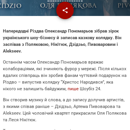
share
email
1
Напередодні Різдва Олександр Пономарьов зібрав зірок
українського шоу-бізнесу й записав казкову колядку. Він
заспівав з Поляковою, Нікітюк, Дзідзьо, Пивоваровим і
Alekseev.
Останнім часом Олександр Пономарьов вражає
колабораціями, які зчиняють фурор у мережі. Після кількох
вдалих співпраць він зробив фанам чуттєвий подарунок на
Різдво – випустив колядку “Христос Народився”, яка
нікого не залишить байдужим,
пише
Шоубіз 24.
Він створив музику й слова, а до запису долучив артистів,
з якими співав раніше – Дзідзьо, Артема Пивоварова та
Alekseev. Цей чоловічий квартет прикрасили Оля Полякова
та Леся Нікітюк.