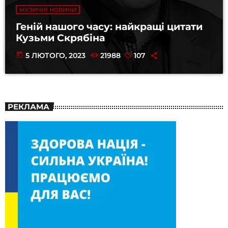
МУЗИЧНІ НОВИНИ
Геній нашого часу: найкращі цитати
Кузьми Скрябіна
today
5 ЛЮТОГО, 2023
21988
107
РЕКЛАМА