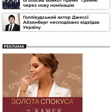
оголосив бойкот премії “Греммі”
через нову номінацію
Голлівудський актор Джессі
Айзенберг несподівано відвідав
Україну
РЕКЛАМА